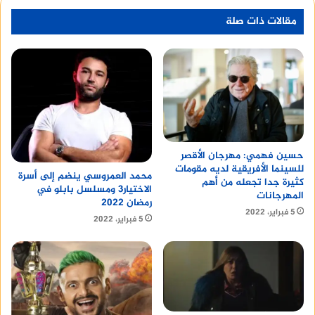
مقالات ذات صلة
حسين فهمي: مهرجان الأقصر
للسينما الأفريقية لديه مقومات
محمد العمروسي ينضم إلى أسرة
كثيرة جدا تجعله من أهم
الاختيار3 ومسلسل بابلو في
المهرجانات
رمضان 2022
5 فبراير، 2022
5 فبراير، 2022