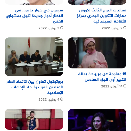
سيمون في حوار خاص.. في
فعاليات اليوم الثالث لكورس
انتظار أدوار جديدة تليق بمشواري
مهارات التكوين البصري بمركز
الفني
الثقافة السينمائية
2 يونيو، 2022
2 يونيو، 2022
15 معلومة عن مربوحة بطلة
الكبير أوي الجزء السادس
بروتوكول تعاون بين الاتحاد العام
14 أبريل، 2022
للفنانين العرب واتحاد الإذاعات
الإسلامية
4 يونيو، 2022