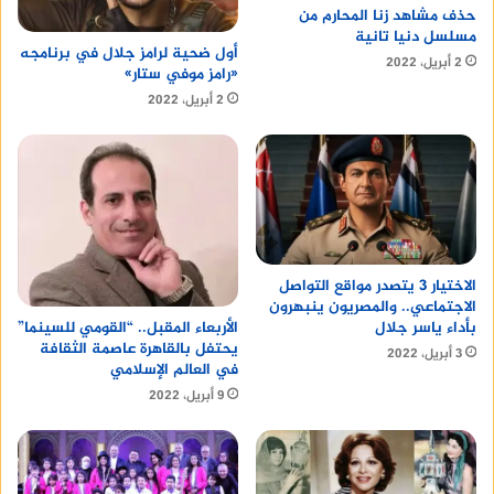
حذف مشاهد زنا المحارم من
مسلسل دنيا تانية
أول ضحية لرامز جلال في برنامجه
2 أبريل، 2022
«رامز موفي ستار»
2 أبريل، 2022
الاختيار 3 يتصدر مواقع التواصل
الاجتماعي.. والمصريون ينبهرون
بأداء ياسر جلال
الأربعاء المقبل.. “القومي للسينما”
يحتفل بالقاهرة عاصمة الثقافة
3 أبريل، 2022
في العالم الإسلامي
9 أبريل، 2022