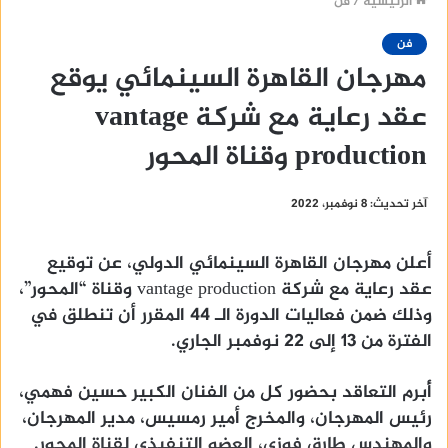
الرئيسية
/
فن
فن
مهرجان القاهرة السينمائي يوقع
عقد رعاية مع شركة vantage
production وقناة المحور
آخر تحديث: 8 نوفمبر، 2022
أعلن مهرجان القاهرة السينمائي الدولي، عن توقيع
عقد رعاية مع شركة vantage production وقناة “المحور”،
وذلك ضمن فعاليات الدورة الـ 44 المقرر أن تنطلق في
الفترة من 13 إلى 22 نوفمبر الجاري.
أُبرم التعاقد بحضور كل من الفنان الكبير حسين فهمي،
رئيس المهرجان، والمخرج أمير رمسيس، مدير المهرجان،
والمهندس طارق فوزي، العضو التنفيذي لقناة المحور.