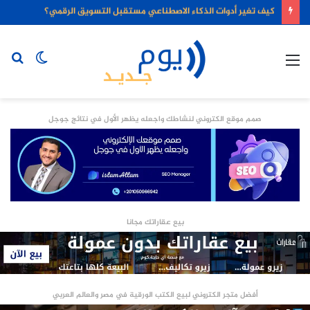
كيف تغير أدوات الذكاء الاصطناعي مستقبل التسويق الرقمي؟
القائمة
الوضع
بح
المظلم
عن
صمم موقع الكتروني لنشاطك واجعله يظهر الأول في نتائج جوجل
بيع عقاراتك مجانا
أفضل متجر الكتروني لبيع الكتب الورقية في مصر والعالم العربي