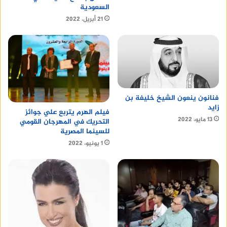
السعودية
21 أبريل، 2022
فنانون ينعون الشيخ خليفة بن
زايد
فيلم الهرم يتربع علي جوائز
13 مايو، 2022
التحريك في المهرجان القومي
للسينما المصرية
1 يونيو، 2022