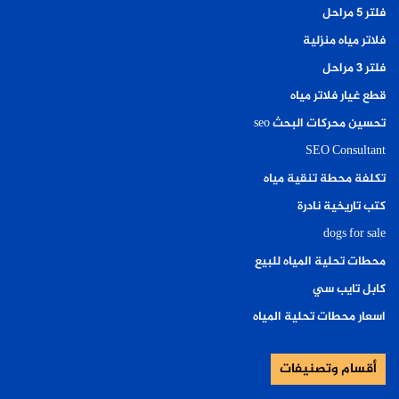
فلتر ٥ مراحل
فلاتر مياه منزلية
فلتر ٣ مراحل
قطع غيار فلاتر مياه
تحسين محركات البحث seo
SEO Consultant
تكلفة محطة تنقية مياه
كتب تاريخية نادرة
dogs for sale
محطات تحلية المياه للبيع
كابل تايب سي
اسعار محطات تحلية المياه
أقسام وتصنيفات