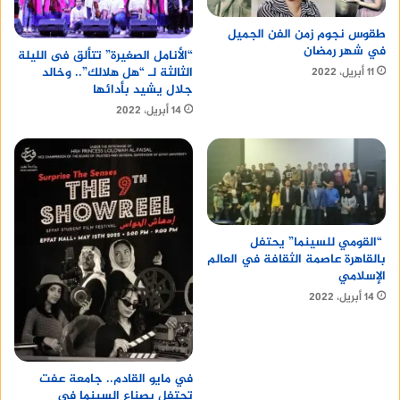
طقوس نجوم زمن الفن الجميل
في شهر رمضان
“الأنامل الصغيرة” تتألق فى الليلة
الثالثة لـ “هل هلالك”.. وخالد
11 أبريل، 2022
جلال يشيد بأدائها
14 أبريل، 2022
“القومي للسينما” يحتفل
بالقاهرة عاصمة الثقافة في العالم
الإسلامي
14 أبريل، 2022
في مايو القادم.. جامعة عفت
تحتفل بصناع السينما في