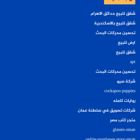
شقق للبيع حدائق الاهرام
شقق للبيع بالاسكندرية
تحسين محركات البحث
ارض للبيع
شقق للبيع
apt
تحسين محركات البحث
شركة سيو
cockapoo puppies
روايات كامله
شركات تسويق في سلطنة عمان
متجر كتب مصر
glasses oman
online eyeglasses store oman