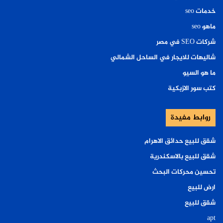
خدمات seo
ماهو seo
شركات SEO في مصر
شاليهات للايجار في الساحل الشمالي
ما هو السيو
كتب سور الازبكية
روابط مفيدة
شقق للبيع حدائق الاهرام
شقق للبيع بالاسكندرية
تحسين محركات البحث
ارض للبيع
شقق للبيع
apt