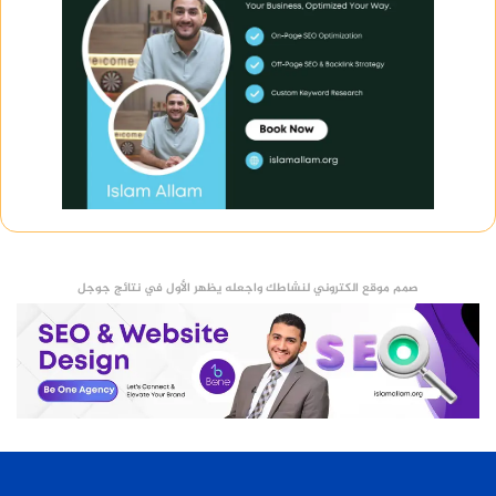
صمم موقع الكتروني لنشاطك واجعله يظهر الأول في نتائج جوجل