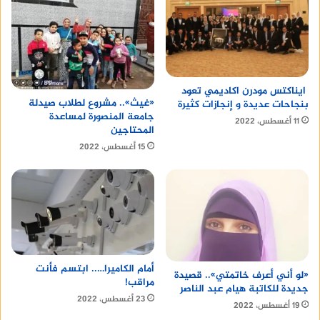
ايناكتس مودرن اكاديمي تعود
«غيث».. مشروع لطلاب صيدلة
بنجاحات عديدة و إنجازات كثيرة
جامعة المنصورة لمساعدة
11 أغسطس، 2022
المحتاجين
15 أغسطس، 2022
أمام الكاميرا….. ابتسم فأنت
«لو أني أعرف خاتمتي».. قصيدة
مراقب!
جديدة للكاتبة هيام عبد الناصر
23 أغسطس، 2022
19 أغسطس، 2022