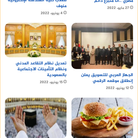
لطلاب كلية الهندسة الإلكترونية
مصري ..أنا متبرع دائم”
منوف
27 مايو، 2022
4 يونيو، 2022
تعديل نظام التقاعد المدني
ونظام التأمينات الاجتماعية
بالسعودية
الجهاز العربي للتسويق يعلن
إنطلاق موقعه الرقمي
15 يونيو، 2022
12 يونيو، 2022
ومن هنا حان الوقت للتخلي عن الجينز والبناطيل
الضيقة، بالإضافة إلى عودة الحفلات والأعراس لعام
2022 واستبدالها بفستان الخريف.