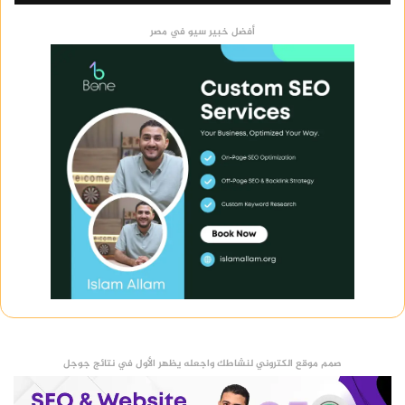
أفضل خبير سيو في مصر
صمم موقع الكتروني لنشاطك واجعله يظهر الأول في نتائج جوجل