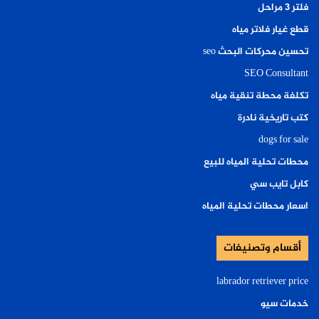
فلتر ٣ مراحل
قطع غيار فلاتر مياه
تحسين محركات البحث seo
SEO Consultant
تكلفة محطة تنقية مياه
كتب تاريخية نادرة
dogs for sale
محطات تحلية المياه للبيع
كابل تايب سي
اسعار محطات تحلية المياه
أقسام وتصنيفات
labrador retriever price
خدمات سيو