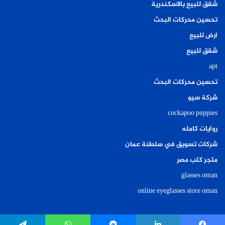
شقق للبيع بالاسكندرية
تحسين محركات البحث
ارض للبيع
شقق للبيع
apt
تحسين محركات البحث
شركة سيو
cockapoo puppies
روايات كامله
شركات تسويق في سلطنة عمان
متجر كتب مصر
glasses oman
online eyeglasses store oman