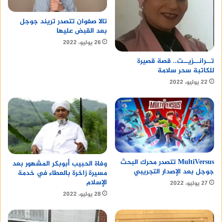
تالا صفوان تتصدر تريند جوجل
بعد القبض عليها
26 يوليو، 2022
تــرانــزيــت.. قصة قصيرة
للكاتبة سحر سلامة
22 يوليو، 2022
MultiVersus تتصدر محرك البحث
وفاة الحبيب أبوبكر المشهور بعد
جوجل بعد الإصدار التجريبي
مسيرة زاخرة بالعطاء في خدمة
الإسلام
27 يوليو، 2022
28 يوليو، 2022