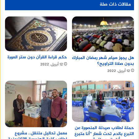
مقالات ذات صلة
حكم قراءة القرآن دون ستر العورة
هل يجوز صيام شهر رمضان المبارك
بدون صلاة التراويح؟
12 أبريل، 2022
12 أبريل، 2022
منصة وساطة لبيع العقارات مجانا
حملة لطلاب صيدلة المنصورة عن
معمل تحاليل متنقل.. مشروع
التبرع بالدم تحت شعار “أنا متبرع