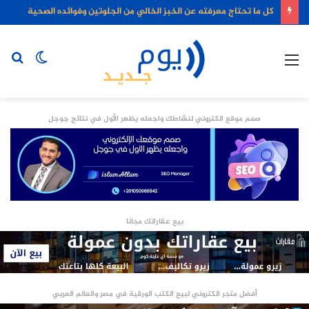
كل ما تحتاج معرفته عن الخبز الخالي من الجلوتين وفوائده الصحية
القائمة
الوضع
بح
المظلم
عن
صمم موقع الكتروني لنشاطك واجعله يظهر الأول في نتائج جوجل
بيع عقاراتك مجانا
أفضل متجر الكتروني لبيع الكتب الورقية في مصر والعالم العربي