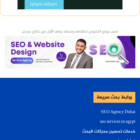
صمم موقع الكتروني لنشاطك واجعله يظهر الأول في نتائج جوجل
روابط بحث سريعة
SEO Agency Dubai
seo services in egypt
خدمات تحسين محركات البحث