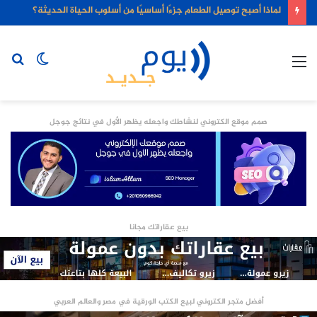
لماذا أصبح توصيل الطعام جزءًا أساسيًا من أسلوب الحياة الحديثة؟
القائمة
الوضع
بح
المظلم
عن
صمم موقع الكتروني لنشاطك واجعله يظهر الأول في نتائج جوجل
بيع عقاراتك مجانا
أفضل متجر الكتروني لبيع الكتب الورقية في مصر والعالم العربي