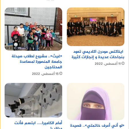
ايناكتس مودرن اكاديمي تعود
«غيث».. مشروع لطلاب صيدلة
بنجاحات عديدة و إنجازات كثيرة
جامعة المنصورة لمساعدة
11 أغسطس، 2022
المحتاجين
15 أغسطس، 2022
أمام الكاميرا….. ابتسم فأنت
«لو أني أعرف خاتمتي».. قصيدة
مراقب!