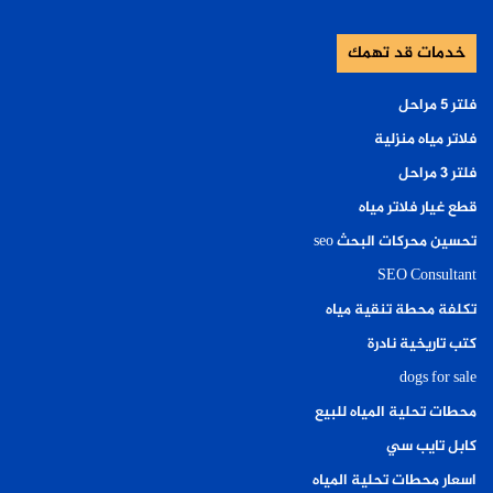
خدمات قد تهمك
فلتر ٥ مراحل
فلاتر مياه منزلية
فلتر ٣ مراحل
قطع غيار فلاتر مياه
تحسين محركات البحث seo
SEO Consultant
تكلفة محطة تنقية مياه
كتب تاريخية نادرة
dogs for sale
محطات تحلية المياه للبيع
كابل تايب سي
اسعار محطات تحلية المياه