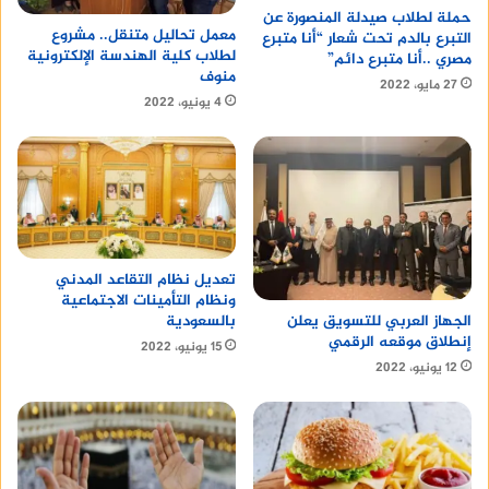
حملة لطلاب صيدلة المنصورة عن
معمل تحاليل متنقل.. مشروع
التبرع بالدم تحت شعار “أنا متبرع
لطلاب كلية الهندسة الإلكترونية
مصري ..أنا متبرع دائم”
منوف
27 مايو، 2022
4 يونيو، 2022
تعديل نظام التقاعد المدني
ونظام التأمينات الاجتماعية
بالسعودية
الجهاز العربي للتسويق يعلن
إنطلاق موقعه الرقمي
15 يونيو، 2022
12 يونيو، 2022