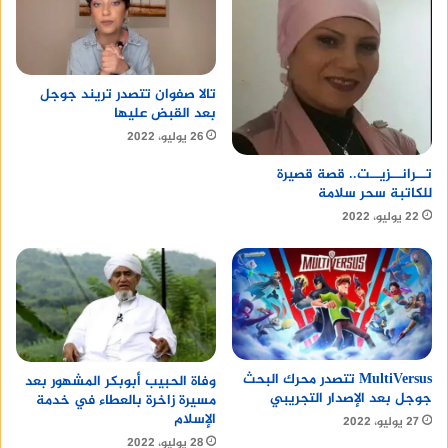
تالا صفوان تتصدر تريند جوجل
بعد القبض عليها
26 يوليو، 2022
تــرانــزيــت.. قصة قصيرة
للكاتبة سحر سلامة
22 يوليو، 2022
MultiVersus تتصدر محرك البحث
وفاة الحبيب أبوبكر المشهور بعد
جوجل بعد الإصدار التجريبي
مسيرة زاخرة بالعطاء في خدمة
الإسلام
27 يوليو، 2022
28 يوليو، 2022