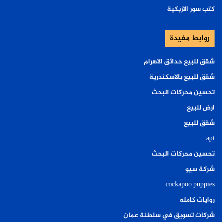
كتب سور الازبكية
روابط مفيدة
شقق للبيع حدائق الاهرام
شقق للبيع بالاسكندرية
تحسين محركات البحث
ارض للبيع
شقق للبيع
apt
تحسين محركات البحث
شركة سيو
cockapoo puppies
روايات كامله
شركات تسويق في سلطنة عمان