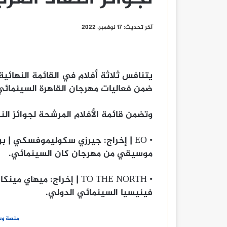
آخر تحديث: 17 نوفمبر، 2022
يتنافس ثلاثة أفلام في القائمة النهائية ا
ضمن فعاليات مهرجان القاهرة السينمائي ال
وتضمن قائمة الأفلام المرشحة لجوائز النقا
‏• EO | إخراج: جيرزي سكوليموفسكي | 
موسيقي من مهرجان كان السينمائي.
‏• TO THE NORTH | إخراج: م
فينيسيا السينمائي الدولي.
منصة وسا