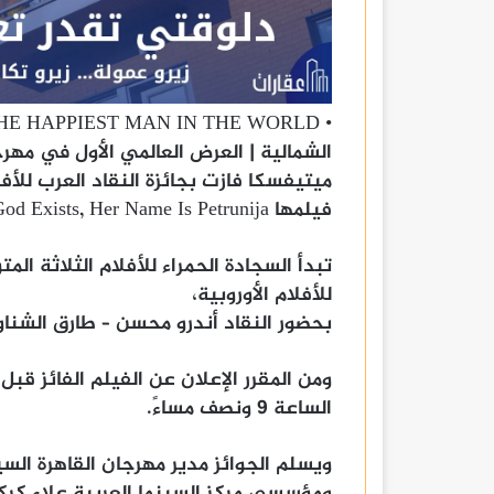
الشمالية | العرض العالمي الأول في مهر
فيلمها God Exists, Her Name Is Petrunija.
تبدأ السجادة الحمراء للأفلام الثلاثة الم
للأفلام الأوروبية،
بحضور النقاد أندرو محسن – طارق الشناو
الساعة 9 ونصف مساءً.
ويسلم الجوائز مدير مهرجان القاهرة الس
ومؤسسي مركز السينما العربية علاء كرك