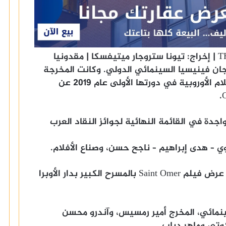
‏• THE HAPPIEST MAN IN THE WORLD | إخراج: تيونا ستروجار ميتيفسكا | مقدونيا
جان فينيسيا السينمائي الدولي. وكانت المخرجة
ميتيفسكا فازت بجائزة النقاد العرب للأفلام الأوروبية في دورتها الأولى عام 2019 عن
تواجدة في القائمة النهائية لجوائز النقاد العرب
ي – هدى إبراهيم – ناجح حسن، وصناع الأفلام.
ومن المقرر الإعلان عن الفيلم الفائز قبل عرض فيلم Saint Omer بالمسرح الكبير بدار الأوبرا
ينمائي، المخرج أمير رمسيس، وآندرو محسن
وتي وماهر دياب.