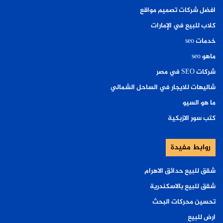
افضل شركات تصميم مواقع
كلاب للبيع في الإمارات
خدمات seo
ماهو seo
شركات SEO في مصر
شاليهات للايجار في الساحل الشمالي
ما هو السيو
كتب سور الازبكية
روابط مفيدة
شقق للبيع حدائق الاهرام
شقق للبيع بالاسكندرية
تحسين محركات البحث
ارض للبيع