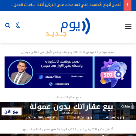
أفضل أنواع الأطعمة التي تساعدك على التركيز أثناء ساعات العمل الطويلة
القائمة
الوضع
بح
المظلم
عن
صمم موقع الكتروني لنشاطك واجعله يظهر الأول في نتائج جوجل
بيع عقاراتك مجانا
أفضل متجر الكتروني لبيع الكتب الورقية في مصر والعالم العربي