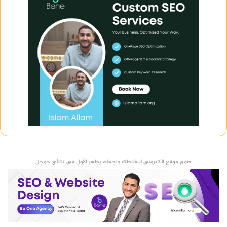
صمم موقع الكتروني لنشاطك واجعله يظهر الأول في نتائج جوجل