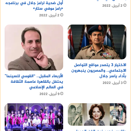
أول ضحية لرامز جلال في برنامجه
2 أبريل، 2022
«رامز موفي ستار»
2 أبريل، 2022
الاختيار 3 يتصدر مواقع التواصل
الاجتماعي.. والمصريون ينبهرون
بأداء ياسر جلال
الأربعاء المقبل.. “القومي للسينما”
يحتفل بالقاهرة عاصمة الثقافة
3 أبريل، 2022
في العالم الإسلامي
9 أبريل، 2022