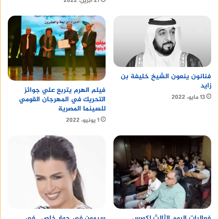
21 أبريل، 2022
فنانون ينعون الشيخ خليفة بن
زايد
فيلم الهرم يتربع علي جوائز
13 مايو، 2022
التحريك في المهرجان القومي
للسينما المصرية
1 يونيو، 2022
سيمون في حوار خاص.. في
فعاليات اليوم الثالث لكورس