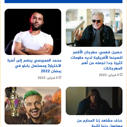
حسين فهمي: مهرجان الأقصر
للسينما الأفريقية لديه مقومات
محمد العمروسي ينضم إلى أسرة
كثيرة جدا تجعله من أهم
الاختيار3 ومسلسل بابلو في
المهرجانات
رمضان 2022
5 فبراير، 2022
5 فبراير، 2022
حذف مشاهد زنا المحارم من
مسلسل دنيا تانية