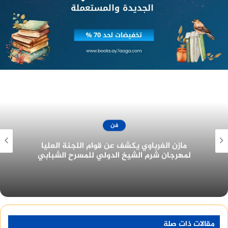
تقديم لجان التحكيم الخاصة بمسابقات المهرجان،
والتقاط الصور التذكارية، أعقب ذلك تقديم فيلم
الافتتاح “The Fabelmans”، من إخراج ستيفن سبيلبرج.
يُشار إلى أن الدورة 44 من مهرجان القاهرة السينمائي
الدولي، تُقام في الفترة من 13 إلى 22 نوفمبر الجاري،
وتضم القائمة الكاملة للأفلام المشاركة فيها 97 فيلمًا،
بواقع 79 فيلمًا طويلًا، 18 فيلمًا قصيرًا، 10 أفلامًا
كلاسيكية، إلى جانب عدد العروض العالمية والدولية
الأولى، وتشمل 30 عرضًا، وعدد العروض الأولى في
الشرق الأوسط وشمال إفريقيا 57 عرضًا، ويُشارك بهذه
فن
الدورة من المهرجان 52 دولة.
جزيرة غمام يحتل نصيب الأسد من جوائز مهرجان
القاهرة للدراما في دورته الأولى ٢٠٢٢
مقالات ذات صلة