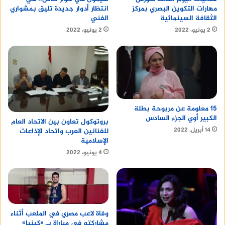
انتظار أدوار جديدة تليق بمشواري
مهارات التكوين البصري بمركز
الفني
الثقافة السينمائية
2 يونيو، 2022
2 يونيو، 2022
15 معلومة عن مربوحة بطلة
الكبير أوي الجزء السادس
بروتوكول تعاون بين الاتحاد العام
14 أبريل، 2022
للفنانين العرب واتحاد الإذاعات
الإسلامية
4 يونيو، 2022
وفاة لاعب مصري في الملعب أثناء
مشاركته في مباراة بـ «كينيا»