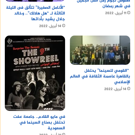
طقوس نجوم زمن الفن الجميل
في شهر رمضان
“الأنامل الصغيرة” تتألق فى الليلة
الثالثة لـ “هل هلالك”.. وخالد
11 أبريل، 2022
جلال يشيد بأدائها
14 أبريل، 2022
“القومي للسينما” يحتفل
بالقاهرة عاصمة الثقافة في العالم
الإسلامي
14 أبريل، 2022
في مايو القادم.. جامعة عفت
تحتفل بصناع السينما في
السعودية