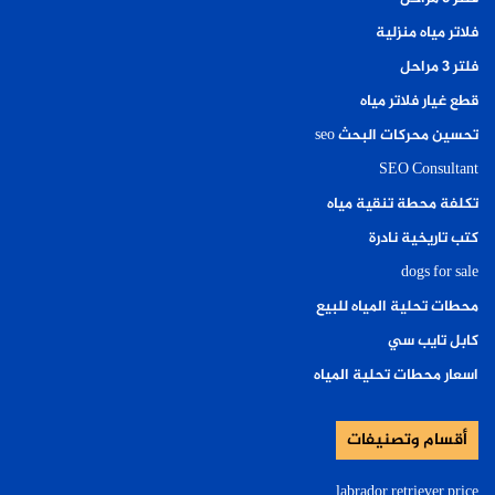
فلاتر مياه منزلية
فلتر ٣ مراحل
قطع غيار فلاتر مياه
تحسين محركات البحث seo
SEO Consultant
تكلفة محطة تنقية مياه
كتب تاريخية نادرة
dogs for sale
محطات تحلية المياه للبيع
كابل تايب سي
اسعار محطات تحلية المياه
أقسام وتصنيفات
labrador retriever price