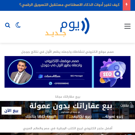
كيف تغير أدوات الذكاء الاصطناعي مستقبل التسويق الرقمي؟
القائمة
الوضع
بح
المظلم
عن
صمم موقع الكتروني لنشاطك واجعله يظهر الأول في نتائج جوجل
بيع عقاراتك مجانا
أفضل متجر الكتروني لبيع الكتب الورقية في مصر والعالم العربي