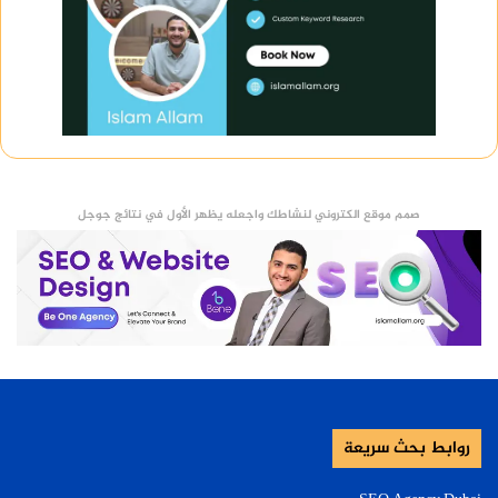
صمم موقع الكتروني لنشاطك واجعله يظهر الأول في نتائج جوجل
روابط بحث سريعة