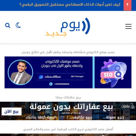
كيف تغير أدوات الذكاء الاصطناعي مستقبل التسويق الرقمي؟
القائمة
الوضع
بح
المظلم
عن
صمم موقع الكتروني لنشاطك واجعله يظهر الأول في نتائج جوجل
بيع عقاراتك مجانا
أفضل متجر الكتروني لبيع الكتب الورقية في مصر والعالم العربي