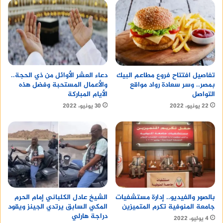
الدولة المعنية بالنمو الأخضر وإحداث تغيير حقيقي
ومستدامnوفي ختام الاجتماع، استعرض ممثلي وزارات
البيئة، والاتصالات وتكنولوجيا المعلومات، والتعاون
الدولي، وكذلك المجلس القومي للمرأة عدد من
المقترحات، كما أكدوا على توفير سبل الدعم كافة من
مؤسساتهم للدورة الثانية من المبادرة.nللتسجيل
تفاصيل افتتاح فروع مطاعم البيك
دعاء العشر الأوائل من ذي الحجة..
بالمبادرة يرجى زيارة الموقع الرسمي للمبادرة
بمصر.. وسر سعادة رواد مواقع
والأعمال المستحبة وفضل هذه
www.sgg.eg.n#المبادرة_الوطنية_للمشروعات_الخضراء_
التواصل
الأيام المباركة
الذكيةnn
كتبت شيرين أحمد
22 يونيو، 2022
30 يونيو، 2022
الشيخ عادل الكلباني إمام الحرم
بالصور والفيديو.. إدارة مستشفيات
المكي السابق يرتدي الجينز ويقود
جامعة المنوفية تكرم المتميزين
دراجة هارلي
4 يوليو، 2022