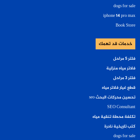
dogs for sale
iphone 14 pro max
Book Store
خدمات قد تهمك
فلتر ٥ مراحل
فلاتر مياه منزلية
فلتر ٣ مراحل
قطع غيار فلاتر مياه
تحسين محركات البحث seo
SEO Consultant
تكلفة محطة تنقية مياه
كتب تاريخية نادرة
dogs for sale