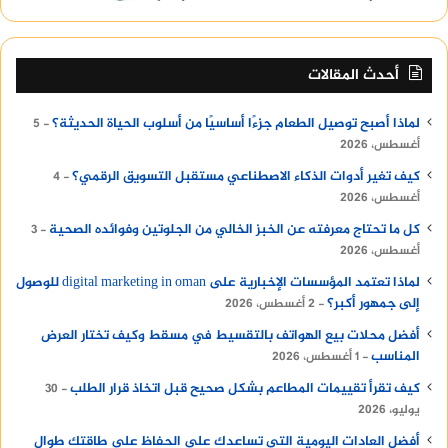
يعد الخط الساخن وسيلة سهلة وسريعة
للمستثمرين للتواصل مع الهيئة دون الحاجة لزيارة
مكاتبها.
أحدث المقالات
في إطار مواكبة التكنولوجيا وتيسير التواصل
لماذا أصبح توصيل الطعام جزءًا أساسيًا من أسلوب الحياة الحديثة؟
5
الإلكتروني، تقدم الهيئة خدمة البريد الإلكتروني
أغسطس، 2026
عبر العنوان
info@gafi.gov.eg
.
كيف تغير أدوات الذكاء الاصطناعي مستقبل التسويق الرقمي؟
4
يمكن للمستثمرين إرسال استفساراتهم
أغسطس، 2026
ومقترحاتهم أو حتى شكاواهم مباشرة من خلال
كل ما تحتاج معرفته عن الخبز الخالي من الجلوتين وفوائده الصحية
3
هذا البريد.
أغسطس، 2026
يعمل فريق مختص على متابعة البريد الإلكتروني
لماذا تعتمد المؤسسات الإخبارية على digital marketing in oman للوصول
إلى جمهور أكبر؟
2 أغسطس، 2026
بشكل دوري لضمان الرد على الرسائل بسرعة
وكفاءة.
أفضل محلات بيع الهواتف بالتقسيط في مسقط وكيف تختار العرض
المناسب
1 أغسطس، 2026
تعتبر هذه الوسيلة حل مثالي للمستثمرين الذين
كيف تقرأ تقييمات المطاعم بشكل صحيح قبل اتخاذ قرار الطلب
30
يفضلون التواصل المكتوب أو الذين يتواجدون
يوليو، 2026
خارج البلاد.
أفضل العادات اليومية التي تساعدك على الحفاظ على طاقتك طوال