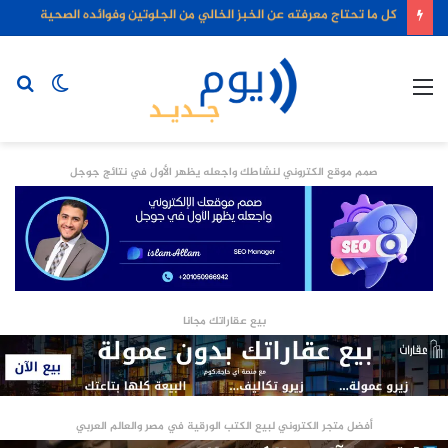
كل ما تحتاج معرفته عن الخبز الخالي من الجلوتين وفوائده الصحية
القائمة
الوضع
بح
المظلم
عن
صمم موقع الكتروني لنشاطك واجعله يظهر الأول في نتائج جوجل
بيع عقاراتك مجانا
أفضل متجر الكتروني لبيع الكتب الورقية في مصر والعالم العربي