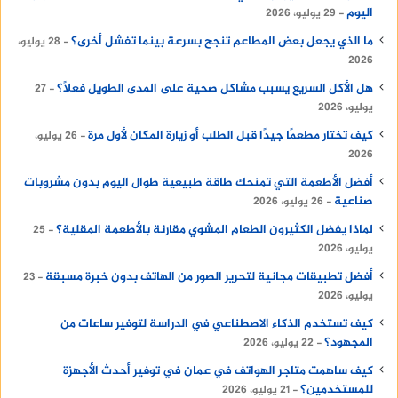
اقرأ أيضا:
فروع بنك الإسكندرية بالقاهرة
اليوم
29 يوليو، 2026
ما الذي يجعل بعض المطاعم تنجح بسرعة بينما تفشل أخرى؟
28 يوليو،
جهود الهيئة لتعزيز التنمية
2026
هل الأكل السريع يسبب مشاكل صحية على المدى الطويل فعلًا؟
الاقتصادية
27
يوليو، 2026
تعمل الهيئة على تحقيق التنمية الاقتصادية من خلال
كيف تختار مطعمًا جيدًا قبل الطلب أو زيارة المكان لأول مرة
26 يوليو،
2026
تقديم حوافز استثمارية وتبسيط الإجراءات لجذب
المزيد من الاستثمارات.
أفضل الأطعمة التي تمنحك طاقة طبيعية طوال اليوم بدون مشروبات
صناعية
26 يوليو، 2026
يتمثل دور الهيئة في تعزيز الابتكار ودعم
لماذا يفضل الكثيرون الطعام المشوي مقارنة بالأطعمة المقلية؟
25
يوليو، 2026
القطاعات الحيوية مثل الطاقة المتجددة،
التكنولوجيا، والصناعات التحويلية.
أفضل تطبيقات مجانية لتحرير الصور من الهاتف بدون خبرة مسبقة
23
يوليو، 2026
كما تسهم الهيئة في تحقيق الأهداف القومية من
خلال خلق فرص عمل وزيادة حجم الصادرات.
كيف تستخدم الذكاء الاصطناعي في الدراسة لتوفير ساعات من
المجهود؟
22 يوليو، 2026
تعد هيئة الاستثمار إحدى الركائز الأساسية في تعزيز
كيف ساهمت متاجر الهواتف في عمان في توفير أحدث الأجهزة
الاقتصاد المصري ودعم المستثمرين من خلال خدماتها
للمستخدمين؟
21 يوليو، 2026