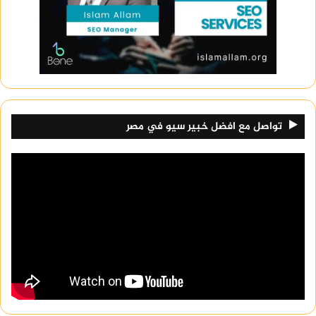
أكتوبر دليل على التزام الهيئة بتقديم خدماتها
بالقرب من مراكز النشاط الاقتصادي والصناعي.
تواصل مع افضل خبير سيو في مصر
هيئة الاستثمار صلاح سالم
تعرف أكثر على
lock out tag out kit
خدمة عملاء هيئة الاستثمار
تولي هيئة الاستثمار اهتمام كبير بخدمة العملاء لضمان