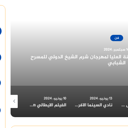
أقرأ التالي
فن
ر، 2024
ئز مهرجان القاهرة للدراما في دورته الأولى
٢٠٢٢
10 يونيو، 2024
10 يونيو، 2024
30 مايو، 2024
نادي السينما الافريقية يعرض فيلم ” تمساح النيل ” بسينما الهناجر السبت المقبل
الفيلم الايطالي upside down في حفل افتتاح مهرجان الامل السينمائي الدولي بحضور المخرج الإيطالي LUCA TORNATORE و الناقد الإيطالي جيورجيو لوكانطونيو
الأفلام الروائية والتسجيلية الطويلة المشاركة في المسابقة الرسمية لمهرجان الامل السينمائي الدولي٢٠٢٢