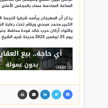
الساعة السادسة مساء بالمجلس الأعلى ل
يذكر أن المهرجان يرأسه شرفيا النجمة ال
الكبير محمد صبحي ويقام تحت رعاية الفنا
واللواء أركان حرب خالد فودة محافظ جن
يوم 25 نوفمبر 2022 مدينة شرم الشيخ وتنتهي يوم 30 من نفس الشهر.
فيسبوك
تويتر
لينكدإن
مشاركة عبر البريد
طباعة