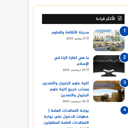
الأكثر قراءة
مدينة الثقافة والعلوم
13 يوليو، 2025
فن
13 يونيو، 2024
ما هي كفارة الزنا في
نادي السينما الافريقية يعرض فيلم ” تمساح النيل ” بسي
الإسلام
30 ديسمبر، 2024
كلية علوم البترول والتعدين
ومرتب خريج كلية علوم
البترول والتعدين
9 نوفمبر، 2023
9 نوفمبر، 2023
9 نوفمبر، 2023
26 ديسمبر، 2024
تكريم النجم أحمد سلامة من جمعية الشباب المسيحية
الكاتبة الصحفية هبه عبد الفتاح تكشف أسرار محمود المليجي
أديبات إماراتيات يروين تجاربهنّ في كتابة قصص من وحي “رسائل جوهرية”
بوابة التعاقدات العامة |
خطوات الدخول على بوابة
التعاقدات العامة للمقاولين