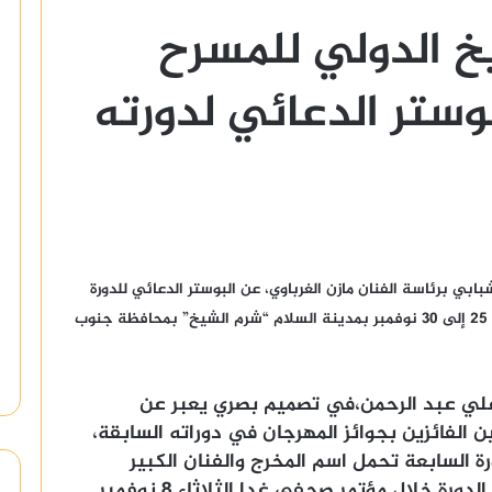
خ الدولي للمسرح
وستر الدعائي لدورته
بي برئاسة الفنان مازن الغرباوي، عن البوستر الدعائي للدورة
السابعة من المهرجان والتى ستقام خلال الفتره من 25 إلى 30 نوفمبر بمدينة السلام “شرم الشيخ” بمحافظة جنوب
 علي عبد الرحمن،في تصميم بصري يعبر عن
 الفائزين بجوائز المهرجان في دوراته السابقة،
ة السابعة تحمل اسم المخرج والفنان الكبير
الراحل نبيل الألفي وسيعلن عن تفاصيل الدورة خلال مؤتمر صحفي غدا الثلاثاء 8 نوفمبر