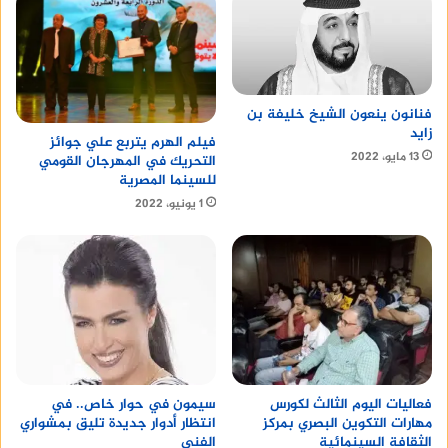
فنانون ينعون الشيخ خليفة بن
زايد
فيلم الهرم يتربع علي جوائز
13 مايو، 2022
التحريك في المهرجان القومي
للسينما المصرية
1 يونيو، 2022
سيمون في حوار خاص.. في
فعاليات اليوم الثالث لكورس
انتظار أدوار جديدة تليق بمشواري
مهارات التكوين البصري بمركز
الفني
الثقافة السينمائية