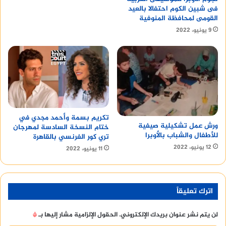
فى شبين الكوم احتفالا بالعيد
القومى لمحافظة المنوفية
9 يونيو، 2022
تكريم بسمة وأحمد مجدي في
ورش عمل تشكيلية صيفية
ختام النسخة السادسة لمهرجان
للأطفال والشباب بالأوبرا
تري كور الفرنسي بالقاهرة
12 يونيو، 2022
11 يونيو، 2022
اترك تعليقاً
لن يتم نشر عنوان بريدك الإلكتروني.
الحقول الإلزامية مشار إليها بـ
*