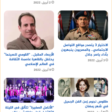
2 أبريل، 2022
الاختيار 3 يتصدر مواقع التواصل
الاجتماعي.. والمصريون ينبهرون
بأداء ياسر جلال
الأربعاء المقبل.. “القومي للسينما”
يحتفل بالقاهرة عاصمة الثقافة
3 أبريل، 2022
في العالم الإسلامي
9 أبريل، 2022
طقوس نجوم زمن الفن الجميل
في شهر رمضان
“الأنامل الصغيرة” تتألق فى الليلة