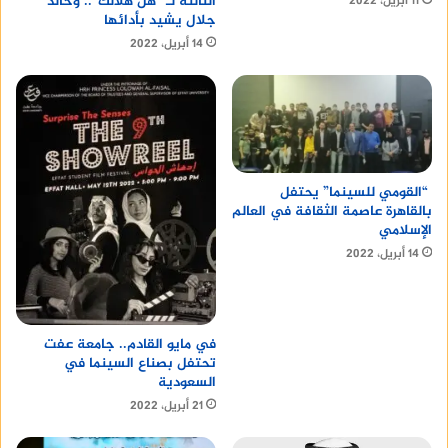
الثالثة لـ “هل هلالك”.. وخالد
11 أبريل، 2022
جلال يشيد بأدائها
14 أبريل، 2022
“القومي للسينما” يحتفل
بالقاهرة عاصمة الثقافة في العالم
الإسلامي
14 أبريل، 2022
في مايو القادم.. جامعة عفت
تحتفل بصناع السينما في
السعودية
21 أبريل، 2022