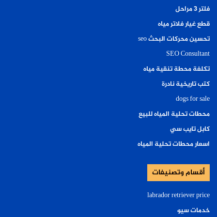
فلتر ٣ مراحل
قطع غيار فلاتر مياه
تحسين محركات البحث seo
SEO Consultant
تكلفة محطة تنقية مياه
كتب تاريخية نادرة
dogs for sale
محطات تحلية المياه للبيع
كابل تايب سي
اسعار محطات تحلية المياه
أقسام وتصنيفات
labrador retriever price
خدمات سيو