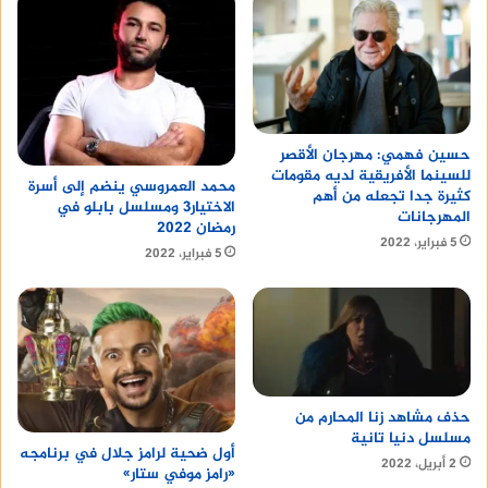
حسين فهمي: مهرجان الأقصر
للسينما الأفريقية لديه مقومات
محمد العمروسي ينضم إلى أسرة
كثيرة جدا تجعله من أهم
الاختيار3 ومسلسل بابلو في
المهرجانات
رمضان 2022
5 فبراير، 2022
5 فبراير، 2022
حذف مشاهد زنا المحارم من
مسلسل دنيا تانية
أول ضحية لرامز جلال في برنامجه
2 أبريل، 2022
«رامز موفي ستار»