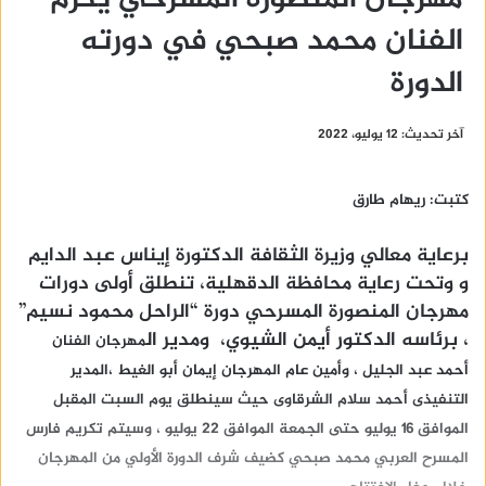
الفنان محمد صبحي في دورته
الدورة
آخر تحديث: 12 يوليو، 2022
كتبت: ريهام طارق
برعاية معالي وزيرة الثقافة الدكتورة إيناس عبد الدايم
و وتحت رعاية محافظة الدقهلية، تنطلق أولى دورات
مهرجان المنصورة المسرحي دورة “الراحل محمود نسيم”
، برئاسه الدكتور أيمن الشيوي، ومدير ال
مهرجان الفنان
أحمد عبد الجليل ، وأمين عام المهرجان إيمان أبو الغيط ،المدير
التنفيذى أحمد سلام الشرقاوى ح
يث سينطلق يوم السبت المقبل
الموافق ١٦ يوليو حتى الجمعة الموافق ٢٢ يوليو ، وسيتم تكريم فارس
المسرح العربي محمد صبحي كضيف شرف الدورة الأولي من المهرجان