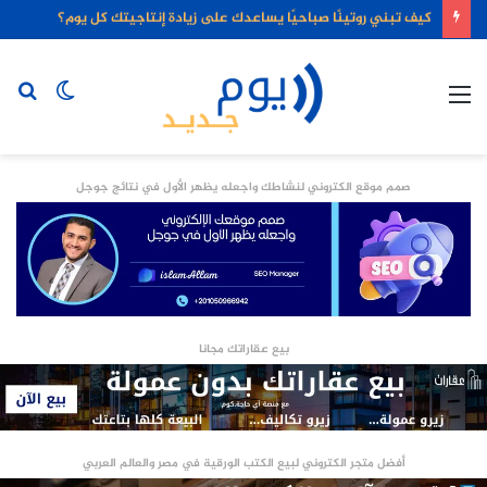
كيف تبني روتينًا صباحيًا يساعدك على زيادة إنتاجيتك كل يوم؟
القائمة
الوضع
بح
المظلم
عن
صمم موقع الكتروني لنشاطك واجعله يظهر الأول في نتائج جوجل
بيع عقاراتك مجانا
أفضل متجر الكتروني لبيع الكتب الورقية في مصر والعالم العربي