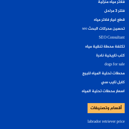
فلاتر مياه منزلية
فلتر ٣ مراحل
قطع غيار فلاتر مياه
تحسين محركات البحث seo
SEO Consultant
تكلفة محطة تنقية مياه
كتب تاريخية نادرة
dogs for sale
محطات تحلية المياه للبيع
كابل تايب سي
اسعار محطات تحلية المياه
أقسام وتصنيفات
labrador retriever price