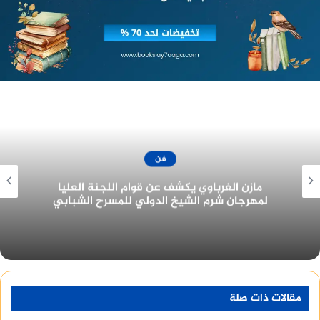
الدورة المقبلة.
كاملة أبو ذكري، مخرجة مصرية لها العديد من الأفلام
السينمائية البارزة من بينها “سنة أولى نصب” الذي يعد
أول أعمالها والذي تم إنتاجه عام 2004، ومن ثم توالت
الأفلام حيث أخرجت “ملك وكتابة” و”عن العشق
والهوى” عام 2006، “واحد صفر” 2009، “18 يوم” في
2011، و”يوم للستات” 2016.
فن
منصة وساطة لبيع العقارات مجانا
جزيرة غمام يحتل نصيب الأسد من جوائز مهرجان
القاهرة للدراما في دورته الأولى ٢٠٢٢
وكانت “أبو ذكري” قد عملت لسنوات قبل ذلك كمساعد
مخرج في عدة أعمال سينمائية للمخرج نادر جلال من
بينها “131 أشغال” الذي قام ببطولته الفنان الكبير
الراحل نور الشريف”، “هاللو أمريكا” للفنان عادل إمام،
مقالات ذات صلة
و”بلية ودماغه العالية” لمحمد هنيدي، عام 2000.