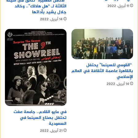
“الأنامل الصغيرة” تتألق فى الليلة
الثالثة لـ “هل هلالك”.. وخالد
11 أبريل، 2022
جلال يشيد بأدائها
14 أبريل، 2022
“القومي للسينما” يحتفل
بالقاهرة عاصمة الثقافة في العالم
الإسلامي
14 أبريل، 2022
في مايو القادم.. جامعة عفت
تحتفل بصناع السينما في
السعودية
21 أبريل، 2022