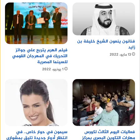
فنانون ينعون الشيخ خليفة بن
زايد
فيلم الهرم يتربع علي جوائز
13 مايو، 2022
التحريك في المهرجان القومي
للسينما المصرية
1 يونيو، 2022
سيمون في حوار خاص.. في
فعاليات اليوم الثالث لكورس
انتظار أدوار جديدة تليق بمشواري
مهارات التكوين البصري بمركز