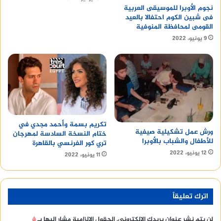
نجوم الأوبرا للموسيقى العربية
فى شبين الكوم احتفالا بالعيد
القومى لمحافظة المنوفية
9 يونيو، 2022
تكريم بسمة وأحمد مجدي في
ورش عمل تشكيلية صيفية
ختام النسخة السادسة لمهرجان
للأطفال والشباب بالأوبرا
تري كور الفرنسي بالقاهرة
12 يونيو، 2022
11 يونيو، 2022
اترك تعليقاً
لن يتم نشر عنوان بريدك الإلكتروني.
الحقول الإلزامية مشار إليها بـ
*