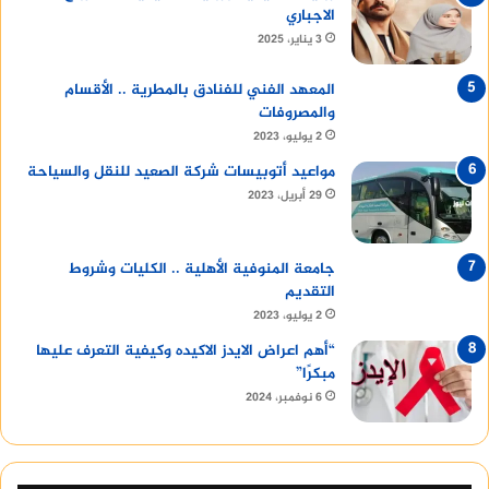
الاجباري
3 يناير، 2025
المعهد الفني للفنادق بالمطرية .. الأقسام
والمصروفات
2 يوليو، 2023
مواعيد أتوبيسات شركة الصعيد للنقل والسياحة
29 أبريل، 2023
جامعة المنوفية الأهلية .. الكليات وشروط
التقديم
2 يوليو، 2023
“أهم اعراض الايدز الاكيده وكيفية التعرف عليها
مبكرًا”
6 نوفمبر، 2024