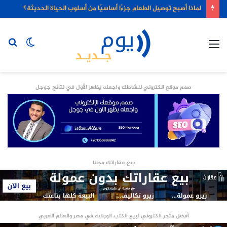
لماذا أصبح توصيل الطعام جزءًا أساسيًا من أسلوب الحياة الحديثة؟
القائمة
الوضع
بح
المظلم
عن
صمم موقع الكتروني لنشاطك واجعله يظهر الأول في نتائج جوجل
بيع عقاراتك مجانا
أفضل متجر الكتروني لبيع الكتب الورقية في مصر والعالم العربي