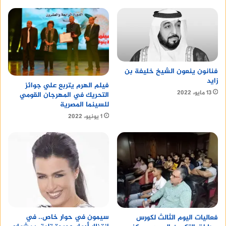
فنانون ينعون الشيخ خليفة بن
زايد
فيلم الهرم يتربع علي جوائز
13 مايو، 2022
التحريك في المهرجان القومي
للسينما المصرية
1 يونيو، 2022
سيمون في حوار خاص.. في
فعاليات اليوم الثالث لكورس