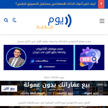
كيف تغير أدوات الذكاء الاصطناعي مستقبل التسويق الرقمي؟
القائمة
الوضع
بح
المظلم
عن
صمم موقع الكتروني لنشاطك واجعله يظهر الأول في نتائج جوجل
بيع عقاراتك مجانا
أفضل متجر الكتروني لبيع الكتب الورقية في مصر والعالم العربي