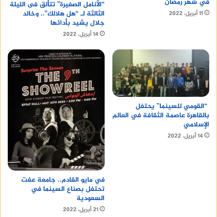
في شهر رمضان
“الأنامل الصغيرة” تتألق فى الليلة
الثالثة لـ “هل هلالك”.. وخالد
11 أبريل، 2022
جلال يشيد بأدائها
14 أبريل، 2022
“القومي للسينما” يحتفل
بالقاهرة عاصمة الثقافة في العالم
الإسلامي
14 أبريل، 2022
في مايو القادم.. جامعة عفت
تحتفل بصناع السينما في
السعودية
21 أبريل، 2022