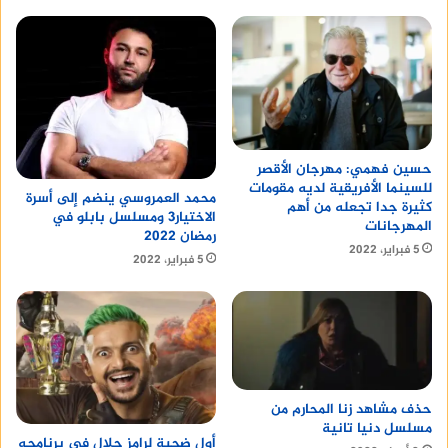
حسين فهمي: مهرجان الأقصر
للسينما الأفريقية لديه مقومات
محمد العمروسي ينضم إلى أسرة
كثيرة جدا تجعله من أهم
الاختيار3 ومسلسل بابلو في
المهرجانات
رمضان 2022
5 فبراير، 2022
5 فبراير، 2022
حذف مشاهد زنا المحارم من
مسلسل دنيا تانية
أول ضحية لرامز جلال في برنامجه