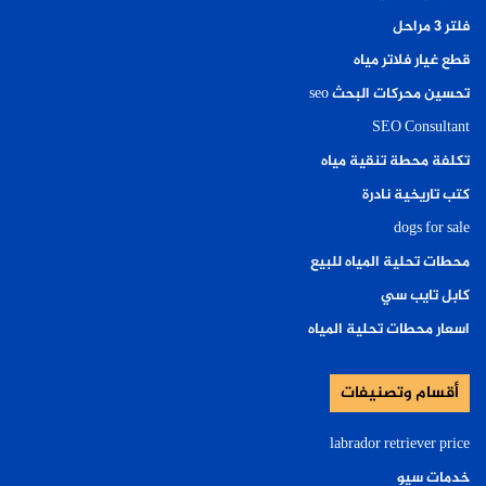
فلتر ٣ مراحل
قطع غيار فلاتر مياه
تحسين محركات البحث seo
SEO Consultant
تكلفة محطة تنقية مياه
كتب تاريخية نادرة
dogs for sale
محطات تحلية المياه للبيع
كابل تايب سي
اسعار محطات تحلية المياه
أقسام وتصنيفات
labrador retriever price
خدمات سيو