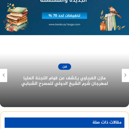
الحرية – مركز الحرية للإبداع – مركز الجزويت الثقافي – قصر ثقافة
الأنفوشى).
منصة وساطة لبيع العقارات مجانا
فن
جزيرة غمام يحتل نصيب الأسد من جوائز مهرجان
القاهرة للدراما في دورته الأولى ٢٠٢٢
مقالات ذات صلة