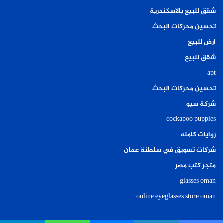
شقق للبيع بالاسكندرية
تحسين محركات البحث
ارض للبيع
شقق للبيع
apt
تحسين محركات البحث
شركة سيو
cockapoo puppies
روايات كامله
شركات تسويق في سلطنة عمان
متجر كتب مصر
glasses oman
online eyeglasses store oman