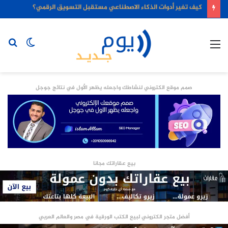
كيف تغير أدوات الذكاء الاصطناعي مستقبل التسويق الرقمي؟
القائمة
الوضع
بح
المظلم
عن
صمم موقع الكتروني لنشاطك واجعله يظهر الأول في نتائج جوجل
بيع عقاراتك مجانا
أفضل متجر الكتروني لبيع الكتب الورقية في مصر والعالم العربي