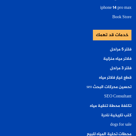
iphone 14 pro max
Book Store
خدمات قد تهمك
فلتر ٥ مراحل
فلاتر مياه منزلية
فلتر ٣ مراحل
قطع غيار فلاتر مياه
تحسين محركات البحث seo
SEO Consultant
تكلفة محطة تنقية مياه
كتب تاريخية نادرة
dogs for sale
محطات تحلية المياه للبيع