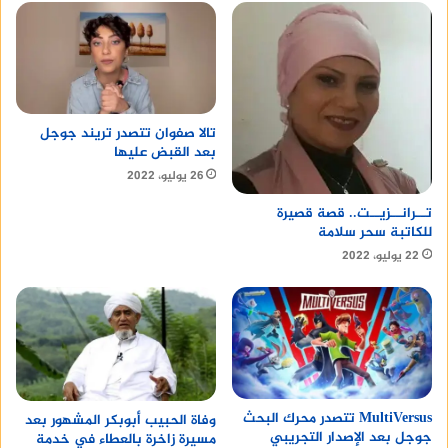
تالا صفوان تتصدر تريند جوجل
بعد القبض عليها
26 يوليو، 2022
تــرانــزيــت.. قصة قصيرة
للكاتبة سحر سلامة
22 يوليو، 2022
MultiVersus تتصدر محرك البحث
وفاة الحبيب أبوبكر المشهور بعد
جوجل بعد الإصدار التجريبي
مسيرة زاخرة بالعطاء في خدمة