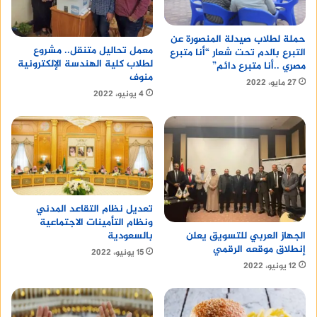
حملة لطلاب صيدلة المنصورة عن
معمل تحاليل متنقل.. مشروع
التبرع بالدم تحت شعار “أنا متبرع
لطلاب كلية الهندسة الإلكترونية
مصري ..أنا متبرع دائم”
منوف
27 مايو، 2022
4 يونيو، 2022
تعديل نظام التقاعد المدني
ونظام التأمينات الاجتماعية
بالسعودية
الجهاز العربي للتسويق يعلن
إنطلاق موقعه الرقمي
15 يونيو، 2022
12 يونيو، 2022