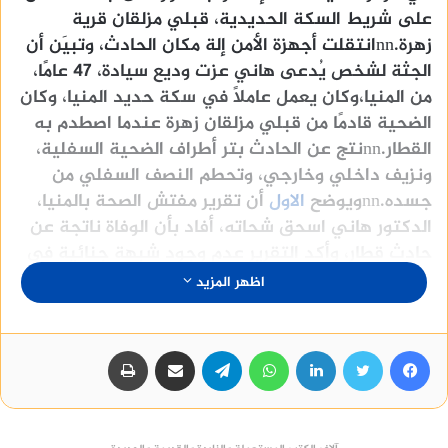
على شريط السكة الحديدية، قبلي مزلقان قرية
زهرة.nnانتقلت أجهزة الأمن إلة مكان الحادث، وتبيَن أن
الجثة لشخص يُدعى هاني عزت وديع سيادة، 47 عامًا،
من المنيا،وكان يعمل عاملًا في سكة حديد المنيا، وكان
الضحية قادمًا من قبلي مزلقان زهرة عندما اصطدم به
القطار.nnنتج عن الحادث بتر أطراف الضحية السفلية،
ونزيف داخلي وخارجي، وتحطم النصف السفلي من
جسده.nnويوضح
الاول
أن تقرير مفتش الصحة بالمنيا،
الدكتور هاني اسحق شحاته، أفاد بأن الوفاة ناتجة عن
حادث قطار، وأكد التقرير عدم وجود شبهة جنائية في
الوفاة.nnوتحرر محضر بالواقعة، وتم نقل جثمان الضحية
اظهر المزيد
إلى مشرحة مستشفى المنيا العام تحت تصرف النيابة
العامة.
فيسبوك
تويتر
لينكدإن
واتساب
تيلقرام
مشاركة عبر البريد
طباعة
الميراث
الشيخ يوسف القرضاوي