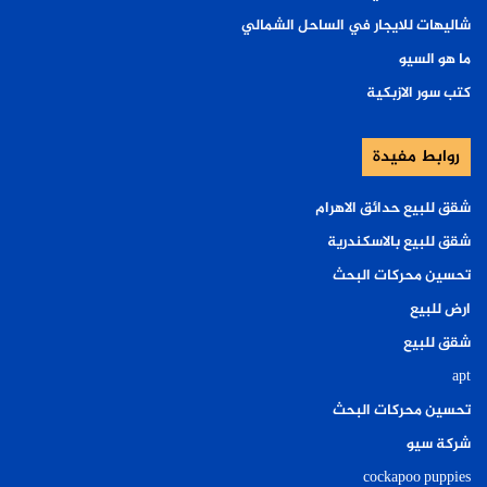
شاليهات للايجار في الساحل الشمالي
ما هو السيو
كتب سور الازبكية
روابط مفيدة
شقق للبيع حدائق الاهرام
شقق للبيع بالاسكندرية
تحسين محركات البحث
ارض للبيع
شقق للبيع
apt
تحسين محركات البحث
شركة سيو
cockapoo puppies