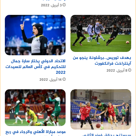
3 أبريل، 2022
بهدف توريس..برشلونة ينجو من
الاتحاد الدولي يختار سارة جمال
آينتراخت فرانكفورت
للتحكيم في كأس العالم للسيدات
8 أبريل، 2022
2022
14 أبريل، 2022
موعد مباراة الأهلي والرجاء في ربع
سبورتنج يحقق فوزه الثاني