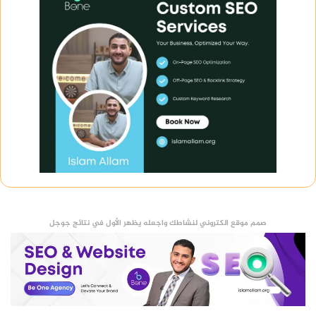
صمم موقع الكتروني لنشاطك واجعله يظهر الأول في نتائج جوجل