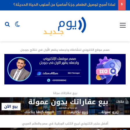
لماذا أصبح توصيل الطعام جزءًا أساسيًا من أسلوب الحياة الحديثة؟
القائمة
الوضع
بح
المظلم
عن
صمم موقع الكتروني لنشاطك واجعله يظهر الأول في نتائج جوجل
بيع عقاراتك مجانا
أفضل متجر الكتروني لبيع الكتب الورقية في مصر والعالم العربي