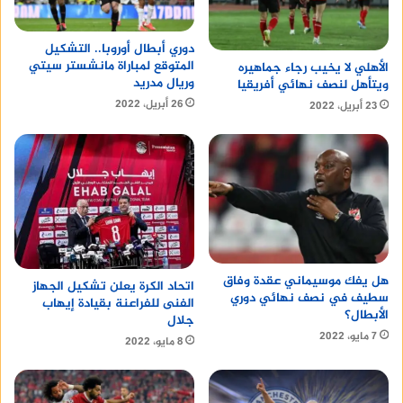
دوري أبطال أوروبا.. التشكيل
المتوقع لمباراة مانشستر سيتي
الأهلي لا يخيب رجاء جماهيره
وريال مدريد
ويتأهل لنصف نهائي أفريقيا
26 أبريل، 2022
23 أبريل، 2022
هل يفك موسيماني عقدة وفاق
اتحاد الكرة يعلن تشكيل الجهاز
سطيف في نصف نهائي دوري
الفنى للفراعنة بقيادة إيهاب
الأبطال؟
جلال
7 مايو، 2022
8 مايو، 2022