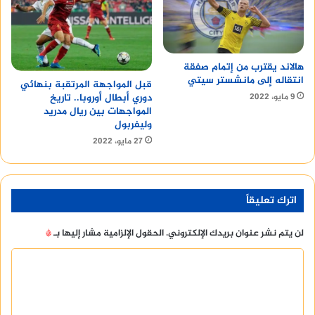
هالاند يقترب من إتمام صفقة
انتقاله إلى مانشستر سيتي
قبل المواجهة المرتقبة بنهائي
9 مايو، 2022
دوري أبطال أوروبا.. تاريخ
المواجهات بين ريال مدريد
وليفربول
27 مايو، 2022
اترك تعليقاً
لن يتم نشر عنوان بريدك الإلكتروني.
الحقول الإلزامية مشار إليها بـ
*
ا
ل
ت