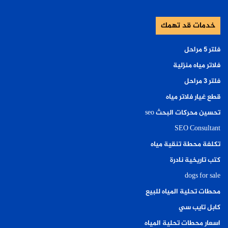
خدمات قد تهمك
فلتر ٥ مراحل
فلاتر مياه منزلية
فلتر ٣ مراحل
قطع غيار فلاتر مياه
تحسين محركات البحث seo
SEO Consultant
تكلفة محطة تنقية مياه
كتب تاريخية نادرة
dogs for sale
محطات تحلية المياه للبيع
كابل تايب سي
اسعار محطات تحلية المياه