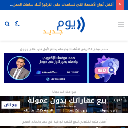
أفضل أنواع الأطعمة التي تساعدك على التركيز أثناء ساعات العمل الطويلة
القائمة
الوضع
بح
المظلم
عن
صمم موقع الكتروني لنشاطك واجعله يظهر الأول في نتائج جوجل
بيع عقاراتك مجانا
أفضل متجر الكتروني لبيع الكتب الورقية في مصر والعالم العربي