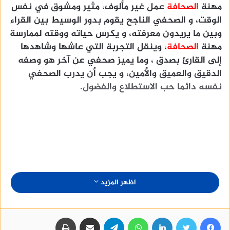
مهنة
الصحافة
عمل غير مألوف، مثير ومشوق في نفس
الوقت، و الصحفي الناجح يقوم بدور الوسيط بين القراء
وبين ما يريدون معرفته، و يكرس حياته ووقته لممارسة
مهنة
الصحافة
، وينقل التجربة التي عاشها وشاهدها
إلى القارئ بصدق ، وما يميز صحفي عن آخر هو وصفه
الدقيق والعميق والأمين، و يجب أن يدرب الصحفي
نفسه دائما حب الاستطلاع والفضول.
اظهر المزيد
منصة وساطة لبيع العقارات مجانا
فيسبوك
تويتر
لينكدإن
واتساب
تيلقرام
مشاركة عبر البريد
طباعة