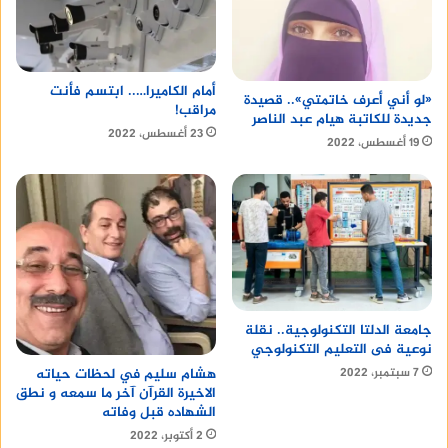
معرفة كل دخائل الأمر، ولديك الشجاعة الكافية لإعادة
تصحيح أخطائك ، حتى لو صعب عليك ذلك.
لو قمت بهذا وعد مني ستكتب اسمك بحروف من نور
أمام الكاميرا….. ابتسم فأنت
«لو أني أعرف خاتمتي».. قصيدة
مراقب!
وسط سماء الصحافة النظيفة البيضاء.
جديدة للكاتبة هيام عبد الناصر
23 أغسطس، 2022
19 أغسطس، 2022
جامعة الدلتا التكنولوجية.. نقلة
نوعية فى التعليم التكنولوجي
هشام سليم في لحظات حياته
7 سبتمبر، 2022
الاخيرة القرآن آخر ما سمعه و نطق
الشهاده قبل وفاته
2 أكتوبر، 2022