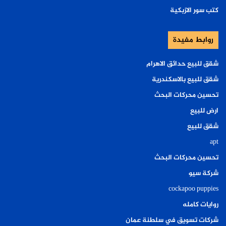
كتب سور الازبكية
روابط مفيدة
شقق للبيع حدائق الاهرام
شقق للبيع بالاسكندرية
تحسين محركات البحث
ارض للبيع
شقق للبيع
apt
تحسين محركات البحث
شركة سيو
cockapoo puppies
روايات كامله
شركات تسويق في سلطنة عمان