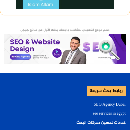
صمم موقع الكتروني لنشاطك واجعله يظهر الأول في نتائج جوجل
روابط بحث سريعة
SEO Agency Dubai
seo services in egypt
خدمات تحسين محركات البحث