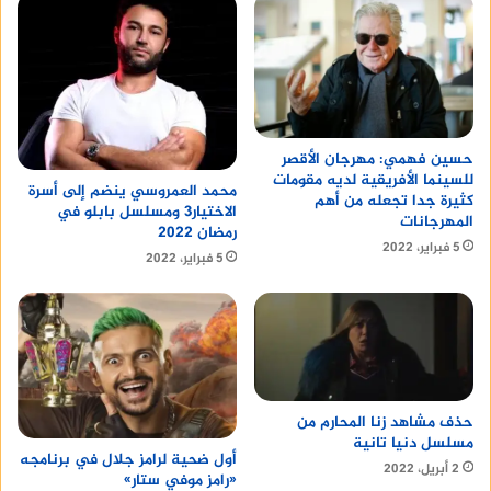
حسين فهمي: مهرجان الأقصر
للسينما الأفريقية لديه مقومات
محمد العمروسي ينضم إلى أسرة
كثيرة جدا تجعله من أهم
الاختيار3 ومسلسل بابلو في
المهرجانات
رمضان 2022
5 فبراير، 2022
5 فبراير، 2022
حذف مشاهد زنا المحارم من
مسلسل دنيا تانية
أول ضحية لرامز جلال في برنامجه
2 أبريل، 2022
«رامز موفي ستار»