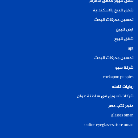
شقق للبيع حدائق الاهرام
شقق للبيع بالاسكندرية
تحسين محركات البحث
ارض للبيع
شقق للبيع
apt
تحسين محركات البحث
شركة سيو
cockapoo puppies
روايات كامله
شركات تسويق في سلطنة عمان
متجر كتب مصر
glasses oman
online eyeglasses store oman