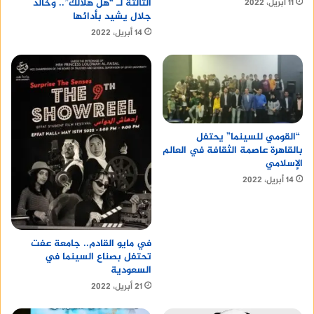
الثالثة لـ “هل هلالك”.. وخالد
11 أبريل، 2022
جلال يشيد بأدائها
14 أبريل، 2022
“القومي للسينما” يحتفل
بالقاهرة عاصمة الثقافة في العالم
الإسلامي
14 أبريل، 2022
في مايو القادم.. جامعة عفت
تحتفل بصناع السينما في
السعودية
21 أبريل، 2022