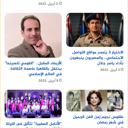
2 أبريل، 2022
الاختيار 3 يتصدر مواقع التواصل
الاجتماعي.. والمصريون ينبهرون
بأداء ياسر جلال
الأربعاء المقبل.. “القومي للسينما”
يحتفل بالقاهرة عاصمة الثقافة
3 أبريل، 2022
في العالم الإسلامي
9 أبريل، 2022
طقوس نجوم زمن الفن الجميل
في شهر رمضان
“الأنامل الصغيرة” تتألق فى الليلة