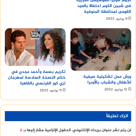
نجوم الأوبرا للموسيقى العربية
فى شبين الكوم احتفالا بالعيد
القومى لمحافظة المنوفية
9 يونيو، 2022
تكريم بسمة وأحمد مجدي في
ورش عمل تشكيلية صيفية
ختام النسخة السادسة لمهرجان
للأطفال والشباب بالأوبرا
تري كور الفرنسي بالقاهرة
12 يونيو، 2022
11 يونيو، 2022
اترك تعليقاً
لن يتم نشر عنوان بريدك الإلكتروني.
الحقول الإلزامية مشار إليها بـ
*