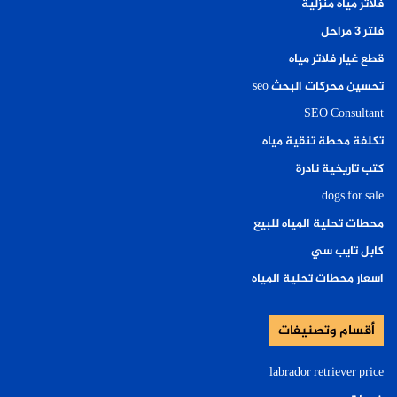
فلاتر مياه منزلية
فلتر ٣ مراحل
قطع غيار فلاتر مياه
تحسين محركات البحث seo
SEO Consultant
تكلفة محطة تنقية مياه
كتب تاريخية نادرة
dogs for sale
محطات تحلية المياه للبيع
كابل تايب سي
اسعار محطات تحلية المياه
أقسام وتصنيفات
labrador retriever price