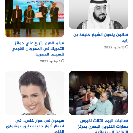
فنانون ينعون الشيخ خليفة بن
زايد
فيلم الهرم يتربع علي جوائز
13 مايو، 2022
التحريك في المهرجان القومي
للسينما المصرية
1 يونيو، 2022
سيمون في حوار خاص.. في
فعاليات اليوم الثالث لكورس
انتظار أدوار جديدة تليق بمشواري
مهارات التكوين البصري بمركز
الفني
الثقافة السينمائية