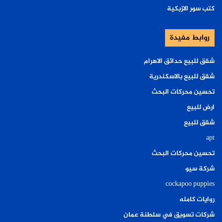
كتب سور الازبكية
روابط مفيدة
شقق للبيع حدائق الاهرام
شقق للبيع بالاسكندرية
تحسين محركات البحث
ارض للبيع
شقق للبيع
apt
تحسين محركات البحث
شركة سيو
cockapoo puppies
روايات كامله
شركات تسويق في سلطنة عمان