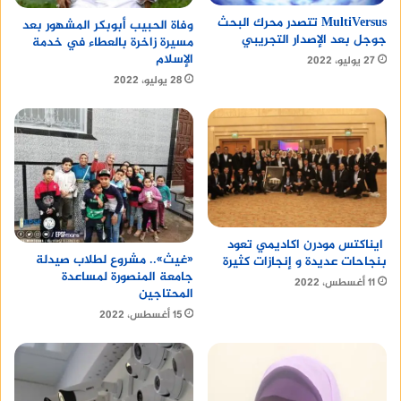
MultiVersus تتصدر محرك البحث
وفاة الحبيب أبوبكر المشهور بعد
جوجل بعد الإصدار التجريبي
مسيرة زاخرة بالعطاء في خدمة
الإسلام
27 يوليو، 2022
28 يوليو، 2022
ايناكتس مودرن اكاديمي تعود
«غيث».. مشروع لطلاب صيدلة
بنجاحات عديدة و إنجازات كثيرة
جامعة المنصورة لمساعدة
11 أغسطس، 2022
المحتاجين
15 أغسطس، 2022