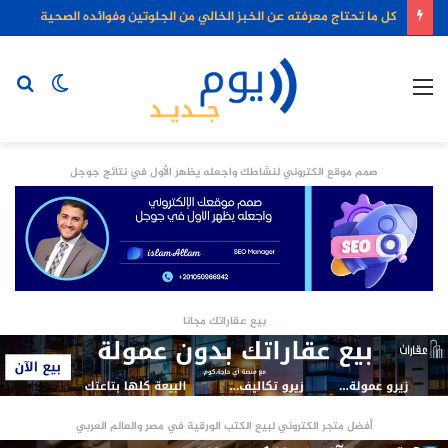
كل ما تحتاج معرفته عن الخبز الخالي من الجلوتين وفوائده الصحية
القائمة
الوضع
بح
المظلم
عن
صمم موقع الكتروني لنشاطك واجعله يظهر الأول في نتائج جوجل
بيع عقاراتك مجانا
أفضل متجر الكتروني لبيع الكتب الورقية في مصر والعالم العربي