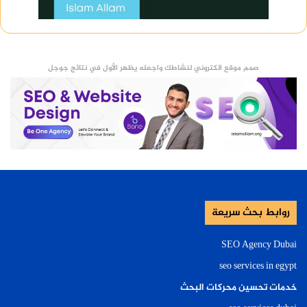
صمم موقع الكتروني لنشاطك واجعله يظهر الأول في نتائج جوجل
روابط بحث سريعة
SEO Agency Dubai
seo services in egypt
خدمات تحسين محركات البحث