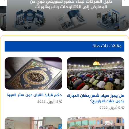
معرفة أسعار تصميم هوية تجارية وبناء بيئة عمل
احترافية للشركات
وفي نفس الوقت
حمية الأغذية النيئة
بنسبة 100%، و
مقالات ذات صلة
أحادية الجانب قد يترتب عليها عواقب وخيمة مثل:
_
انقطاع الدورة الشهرية
_ فقدان الوزن الشديد
_ نقص البروتين و نقص الفيتامينات مثل نقص
حكم قراءة القرآن دون ستر العورة
هل يجوز صيام شهر رمضان المبارك
بدون صلاة التراويح؟
فيتامين B12
12 أبريل، 2022
12 أبريل، 2022