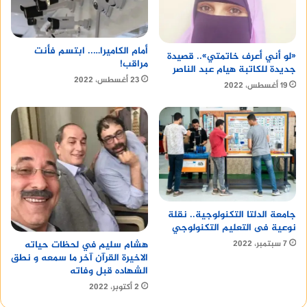
أمام الكاميرا….. ابتسم فأنت
«لو أني أعرف خاتمتي».. قصيدة
مراقب!
جديدة للكاتبة هيام عبد الناصر
23 أغسطس، 2022
19 أغسطس، 2022
جامعة الدلتا التكنولوجية.. نقلة
نوعية فى التعليم التكنولوجي
هشام سليم في لحظات حياته
7 سبتمبر، 2022
الاخيرة القرآن آخر ما سمعه و نطق
الشهاده قبل وفاته
2 أكتوبر، 2022