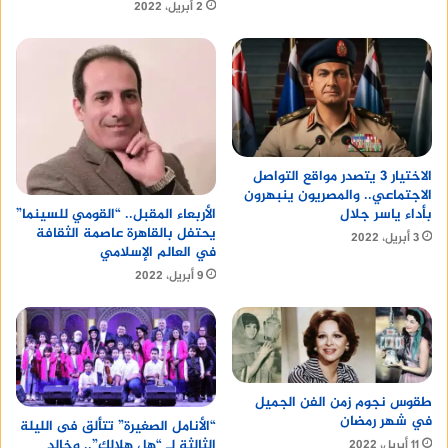
2 أبريل، 2022
الاختيار 3 يتصدر مواقع التواصل
الاجتماعي.. والمصريون ينبهرون
بأداء ياسر جلال
الأربعاء المقبل.. “القومي للسينما”
يحتفل بالقاهرة عاصمة الثقافة
3 أبريل، 2022
في العالم الإسلامي
9 أبريل، 2022
طقوس نجوم زمن الفن الجميل
في شهر رمضان
“الأنامل الصغيرة” تتألق فى الليلة
الثالثة لـ “هل هلالك”.. وخالد
11 أبريل، 2022