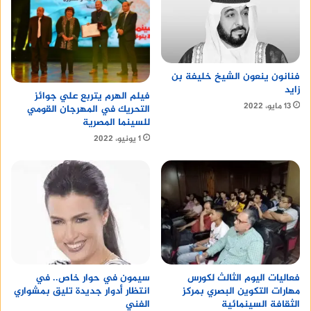
فنانون ينعون الشيخ خليفة بن
زايد
فيلم الهرم يتربع علي جوائز
13 مايو، 2022
التحريك في المهرجان القومي
للسينما المصرية
1 يونيو، 2022
سيمون في حوار خاص.. في
فعاليات اليوم الثالث لكورس
انتظار أدوار جديدة تليق بمشواري
مهارات التكوين البصري بمركز
الفني
الثقافة السينمائية