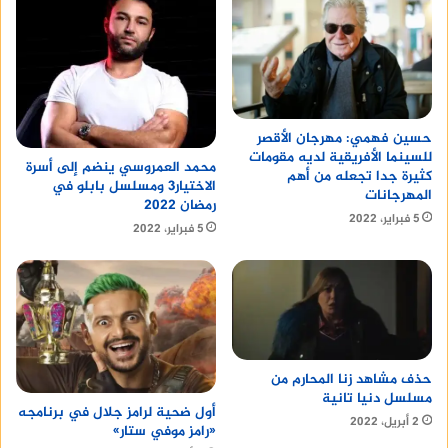
و”على بابا والأربعين حرامي” من إخراج حسن الشريف
في قاعة صلاح جاهين.
حسين فهمي: مهرجان الأقصر
للسينما الأفريقية لديه مقومات
محمد العمروسي ينضم إلى أسرة
كثيرة جدا تجعله من أهم
الاختيار3 ومسلسل بابلو في
المهرجانات
رمضان 2022
5 فبراير، 2022
5 فبراير، 2022
حذف مشاهد زنا المحارم من
مسلسل دنيا تانية
أول ضحية لرامز جلال في برنامجه
2 أبريل، 2022
«رامز موفي ستار»