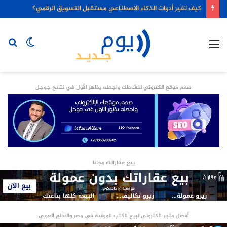
كيف تغير أدوات الذكاء الاصطناعي مستقبل التسويق الرقمي؟
القائمة
الوضع
بح
المظلم
عن
صمم موقع الكتروني لنشاطك واجعله يظهر الأول في نتائج جوجل
بيع عقاراتك مجانا
أفضل متجر الكتروني لبيع الكتب الورقية في مصر والعالم العربي