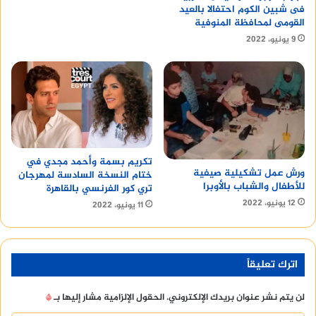
فى شبين الكوم احتفالا بالعيد
القومى لمحافظة المنوفية
9 يونيو، 2022
تكريم بسمة وأحمد مجدي في
ورش عمل تشكيلية صيفية
ختام النسخة السادسة لمهرجان
للأطفال والشباب بالأوبرا
تري كور الفرنسي بالقاهرة
12 يونيو، 2022
11 يونيو، 2022
اترك تعليقاً
لن يتم نشر عنوان بريدك الإلكتروني.
الحقول الإلزامية مشار إليها بـ
*