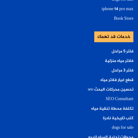
iphone 14 pro max
Book Store
خدمات قد تهمك
فلتر ٥ مراحل
فلاتر مياه منزلية
فلتر ٣ مراحل
قطع غيار فلاتر مياه
تحسين محركات البحث seo
SEO Consultant
تكلفة محطة تنقية مياه
كتب تاريخية نادرة
dogs for sale
محطات تحلية المياه للبيع