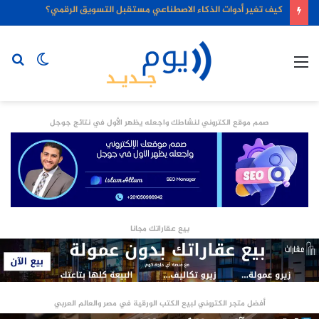
كيف تغير أدوات الذكاء الاصطناعي مستقبل التسويق الرقمي؟
القائمة
الوضع
بح
المظلم
عن
صمم موقع الكتروني لنشاطك واجعله يظهر الأول في نتائج جوجل
بيع عقاراتك مجانا
أفضل متجر الكتروني لبيع الكتب الورقية في مصر والعالم العربي