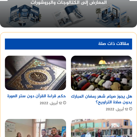
احترافية للشركات
فرص للتصدير والتعاقد وفتح منافذ تسويق مستمرة
بدلا من الاعتماد على السوق الداخلية فقط.
من ترك ثلاث جمعات
مقالات ذات صلة
chanel coco mademoiselle eau de parfum perfume
حكم قراءة القرآن دون ستر العورة
هل يجوز صيام شهر رمضان المبارك
بدون صلاة التراويح؟
12 أبريل، 2022
12 أبريل، 2022