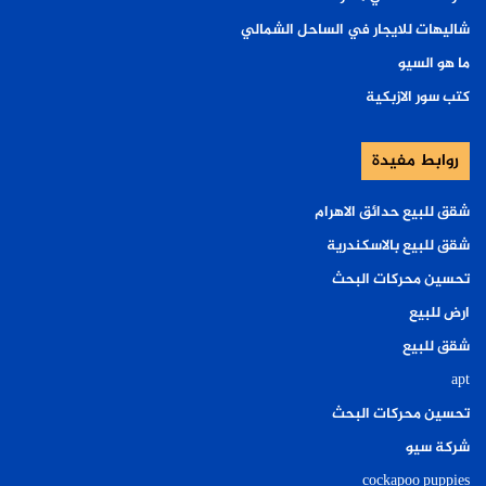
شاليهات للايجار في الساحل الشمالي
ما هو السيو
كتب سور الازبكية
روابط مفيدة
شقق للبيع حدائق الاهرام
شقق للبيع بالاسكندرية
تحسين محركات البحث
ارض للبيع
شقق للبيع
apt
تحسين محركات البحث
شركة سيو
cockapoo puppies