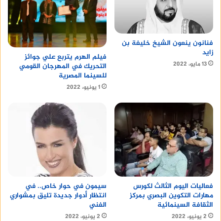
فنانون ينعون الشيخ خليفة بن
زايد
فيلم الهرم يتربع علي جوائز
13 مايو، 2022
التحريك في المهرجان القومي
للسينما المصرية
1 يونيو، 2022
سيمون في حوار خاص.. في
فعاليات اليوم الثالث لكورس
انتظار أدوار جديدة تليق بمشواري
مهارات التكوين البصري بمركز
الفني
الثقافة السينمائية
2 يونيو، 2022
2 يونيو، 2022