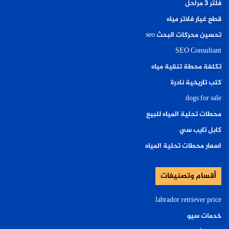
فلتر ٣ مراحل
قطع غيار فلاتر مياه
تحسين محركات البحث seo
SEO Consultant
تكلفة محطة تنقية مياه
كتب تاريخية نادرة
dogs for sale
محطات تحلية المياه للبيع
كابل تايب سي
اسعار محطات تحلية المياه
أقسام وتصنيفات
labrador retriever price
خدمات سيو