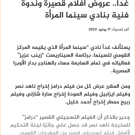
غداً.. عروض أفلام قصيرة وندوة
فنية بنادي سينما المرأة
آخر تحديث: 17 يوليو، 2022
يستأنف غداً نادي “سينما المرأة الذي يقيمه المركز
القومي للسينما، برئاسة السيناريست “زينب عزيز”
فعالياته في تمام السابعة مساء بالهناجر بدار الأوبرا
المصرية.
ومن المقرر عرض كل من فيلم درامز إخراج ناهد نصر
وفيلم ايزابيل وفيلم العودة إخراج سارة شازلى وفيلم
ربيع ممطر إخراج أحمد خليل.
جدير بالذكر أن الفيلم التسجيلي القصير “درامز”
للمخرجة ناهد نصر قد حصل علي جائزة لجنة التحكيم
لأفضل فيلم تسجيلي قصير من المهرجان القومي