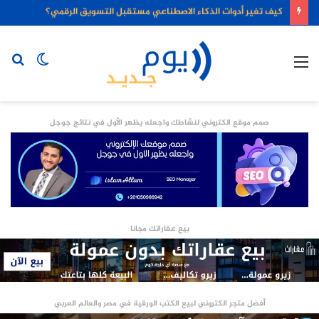
كيف تغير أدوات الذكاء الاصطناعي مستقبل التسويق الرقمي؟
القائمة
الوضع
بح
المظلم
عن
صمم موقع الكتروني لنشاطك واجعله يظهر الأول في نتائج جوجل
بيع عقاراتك مجانا
أفضل متجر الكتروني لبيع الكتب الورقية في مصر والعالم العربي