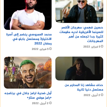
حسين فهمي: مهرجان الأقصر
للسينما الأفريقية لديه مقومات
محمد العمروسي ينضم إلى أسرة
كثيرة جدا تجعله من أهم
الاختيار3 ومسلسل بابلو في
المهرجانات
رمضان 2022
5 فبراير، 2022
5 فبراير، 2022
حذف مشاهد زنا المحارم من
مسلسل دنيا تانية
أول ضحية لرامز جلال في برنامجه
2 أبريل، 2022
«رامز موفي ستار»
2 أبريل، 2022