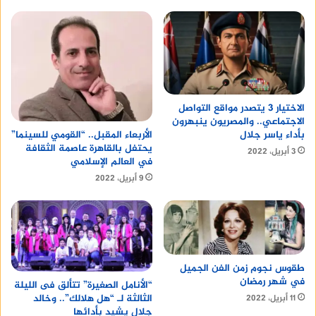
الاختيار 3 يتصدر مواقع التواصل
الاجتماعي.. والمصريون ينبهرون
بأداء ياسر جلال
الأربعاء المقبل.. “القومي للسينما”
يحتفل بالقاهرة عاصمة الثقافة
3 أبريل، 2022
في العالم الإسلامي
9 أبريل، 2022
طقوس نجوم زمن الفن الجميل
في شهر رمضان
“الأنامل الصغيرة” تتألق فى الليلة
الثالثة لـ “هل هلالك”.. وخالد
11 أبريل، 2022
جلال يشيد بأدائها