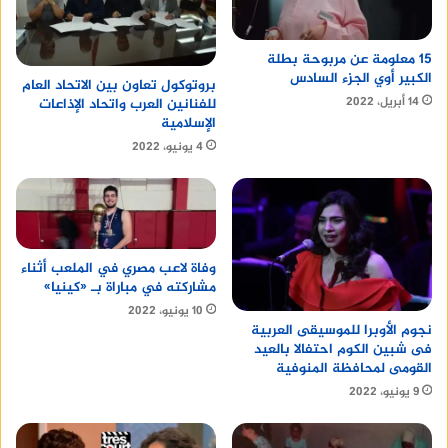
15 معلومة عن مربوحة بطلة
الكبير أوي الجزء السادس
بروتوكول تعاون بين الاتحاد العام
14 أبريل، 2022
للفنانين العرب واتحاد الإذاعات
الإسلامية
4 يونيو، 2022
وفاة لاعب مصري في الملعب أثناء
مشاركته في مباراة بـ «كينيا»
10 يونيو، 2022
نجوم الأوبرا للموسيقى العربية
فى شبين الكوم احتفالا بالعيد
القومى لمحافظة المنوفية
9 يونيو، 2022