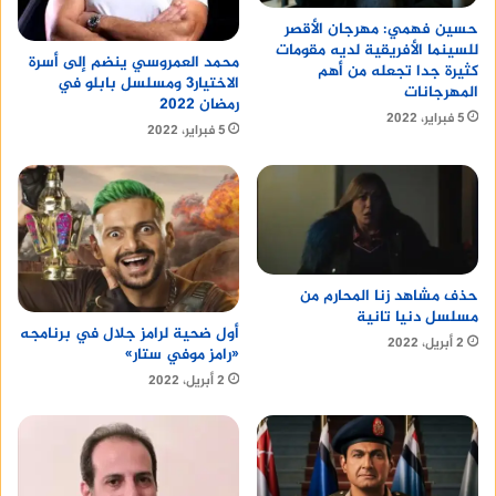
حسين فهمي: مهرجان الأقصر
للسينما الأفريقية لديه مقومات
محمد العمروسي ينضم إلى أسرة
كثيرة جدا تجعله من أهم
الاختيار3 ومسلسل بابلو في
المهرجانات
رمضان 2022
5 فبراير، 2022
5 فبراير، 2022
حذف مشاهد زنا المحارم من
مسلسل دنيا تانية
أول ضحية لرامز جلال في برنامجه
2 أبريل، 2022
«رامز موفي ستار»
2 أبريل، 2022