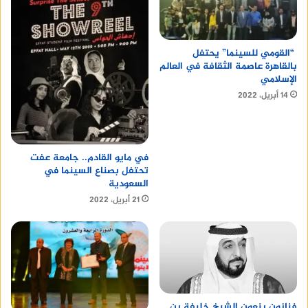
“القومي للسينما” يحتفل
بالقاهرة عاصمة الثقافة في العالم
الإسلامي
14 أبريل، 2022
في مايو القادم.. جامعة عفت
تحتفل بصناع السينما في
السعودية
21 أبريل، 2022
فنانون ينعون الشيخ خليفة بن