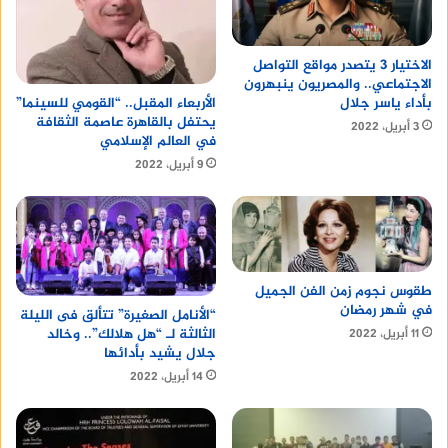
الاختيار 3 يتصدر مواقع التواصل
الاجتماعي.. والمصريون ينبهرون
بأداء ياسر جلال
الأربعاء المقبل.. “القومي للسينما”
يحتفل بالقاهرة عاصمة الثقافة
3 أبريل، 2022
في العالم الإسلامي
9 أبريل، 2022
طقوس نجوم زمن الفن الجميل
في شهر رمضان
“الأنامل الصغيرة” تتألق فى الليلة
الثالثة لـ “هل هلالك”.. وخالد
11 أبريل، 2022
جلال يشيد بأدائها
14 أبريل، 2022