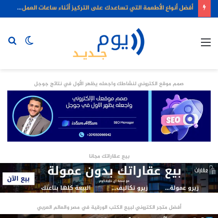
أفضل أنواع الأطعمة التي تساعدك على التركيز أثناء ساعات العمل الطويلة
القائمة
الوضع
بح
المظلم
عن
صمم موقع الكتروني لنشاطك واجعله يظهر الأول في نتائج جوجل
بيع عقاراتك مجانا
أفضل متجر الكتروني لبيع الكتب الورقية في مصر والعالم العربي