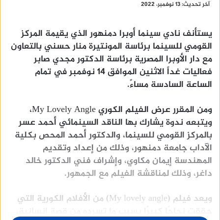
آخر تحديث: 13 نوفمبر، 2022
يستأنف نادي سينما أوبرا دمنهور الذي يقيمة المركز
القومي للسينما برئاسة المونتيرة منار حسني بالتعاون
مع دار الأوبرا المصرية برئاسة الدكتور مجدي صابر
فعاليات غداً الاثنين الموافق ١٤ نوفمبر في تمام
الساعة السادسة مساءً.
ومن المقرر عرض الفيلم الكوري My Lovely Angle،
ويتبعه ندوة يشارك بها الناقد السينمائي أحمد عسر
بالمركز القومي للسينما، والدكتور أحمد المحص بكلية
الآداب جامعة دمنهور، وذلك من إعداد وتقديم
المهندسة إيمان مكاوي، وإشراف فني الدكتور خالد
داغر، وذلك لمناقشة الفيلم مع الجمهور.
ويعد فيلم (My lovely angle) من الأفلام الكورية التي
حققت نجاحًا كبيرًا بسبب ما تسرده من قصة إنسانية،