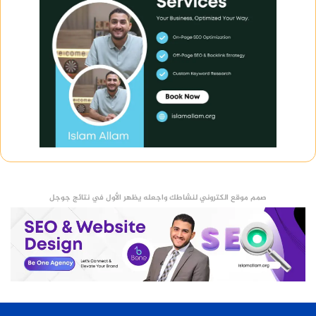
صمم موقع الكتروني لنشاطك واجعله يظهر الأول في نتائج جوجل