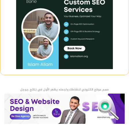
صمم موقع الكتروني لنشاطك واجعله يظهر الأول في نتائج جوجل