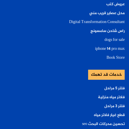
عروض كتب
محل عصاير قريب مني
Digital Transformation Consultant
راس شاحن سامسونج
dogs for sale
iphone 14 pro max
Book Store
خدمات قد تهمك
فلتر ٥ مراحل
فلاتر مياه منزلية
فلتر ٣ مراحل
قطع غيار فلاتر مياه
تحسين محركات البحث seo