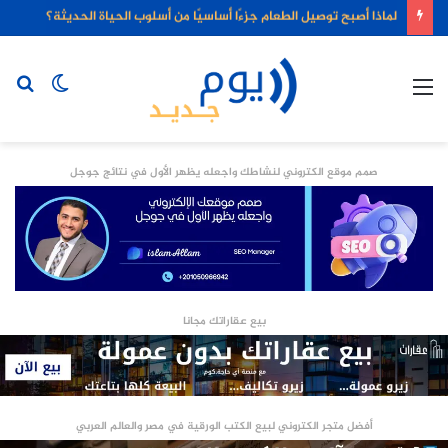
لماذا أصبح توصيل الطعام جزءًا أساسيًا من أسلوب الحياة الحديثة؟
القائمة
الوضع
بح
المظلم
عن
صمم موقع الكتروني لنشاطك واجعله يظهر الأول في نتائج جوجل
بيع عقاراتك مجانا
أفضل متجر الكتروني لبيع الكتب الورقية في مصر والعالم العربي