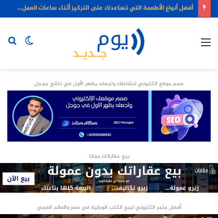
أفضل أنواع الأطعمة التي تساعدك على التركيز أثناء ساعات العمل الطويلة
القائمة
الوضع
بح
المظلم
عن
صمم موقع الكتروني لنشاطك واجعله يظهر الأول في نتائج جوجل
بيع عقاراتك مجانا
أفضل متجر الكتروني لبيع الكتب الورقية في مصر والعالم العربي