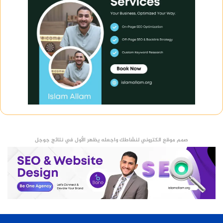
صمم موقع الكتروني لنشاطك واجعله يظهر الأول في نتائج جوجل