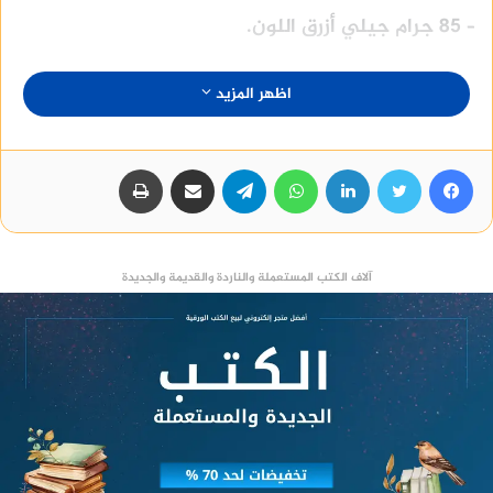
– 85 جرام جيلي أزرق اللون.
منصة وساطة لبيع العقارات مجانا
اظهر المزيد
فيسبوك
تويتر
لينكدإن
واتساب
تيلقرام
مشاركة عبر البريد
طباعة
– ½ كوب ماء مغلي.
– 250 جراما من الجبن الكريمي.
آلاف الكتب المستعملة والناردة والقديمة والجديدة
– 300 مللي كريمة سميكة.
– شوكولاتة فرمسيل ملونة للتزيين.
جراب ايفون 11