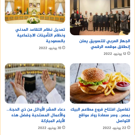
اقرأ أيضا:
بيزنس النعام في مصر
اقرأ أيضا:
عروض كارفور 2021.. خصومات هائلة على
تعديل نظام التقاعد المدني
ونظام التأمينات الاجتماعية
الأجهزة الكهربائية والمنتجات
بالسعودية
الجهاز العربي للتسويق يعلن
إنطلاق موقعه الرقمي
15 يونيو، 2022
12 يونيو، 2022
ما هو السيو seo
تفاصيل افتتاح فروع مطاعم البيك
دعاء العشر الأوائل من ذي الحجة..
بمصر.. وسر سعادة رواد مواقع
والأعمال المستحبة وفضل هذه
التواصل
الأيام المباركة
22 يونيو، 2022
30 يونيو، 2022