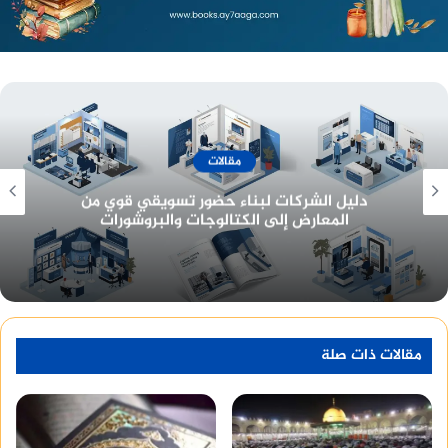
خطوات عمل الكيك
1- ادهن صينية مستطيلة (18 سم × 28 سم) بالزبدة
الذائبة.
أسعار وخدمات
2- افرم البسكويت حتى يصبح ناعما، ثم اضف الزبدة؛
معرفة أسعار تصميم هوية تجارية وبناء بيئة عمل
احترافية للشركات
حتى يختلط المزيج ببعضه.
3- افرد البسكويت في الصينية، مع الضغط حتى يصبح
السطح متساوٍ، ثم ضعها في الثلاجة حتى إعداد باقي
الخطوات.
مقالات ذات صلة
4- لعمل الحشوة، ضع الجيلي الأزرق في وعاء صغير
عازل للحرارة، ثم اضف الماء المغلي عليه، وقلبه جيدا
حتى تذوب البودرة تماما، واتركه في درجة حرارة الغرفة