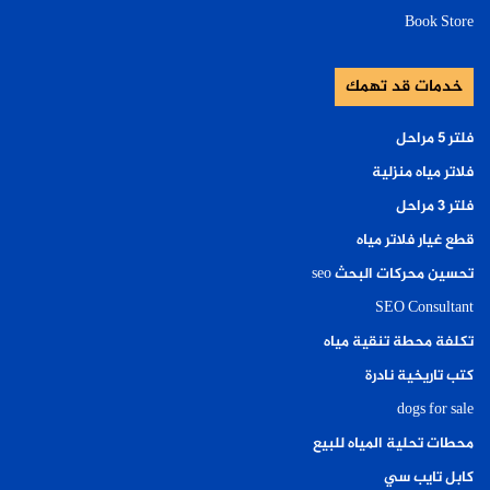
Book Store
خدمات قد تهمك
فلتر ٥ مراحل
فلاتر مياه منزلية
فلتر ٣ مراحل
قطع غيار فلاتر مياه
تحسين محركات البحث seo
SEO Consultant
تكلفة محطة تنقية مياه
كتب تاريخية نادرة
dogs for sale
محطات تحلية المياه للبيع
كابل تايب سي