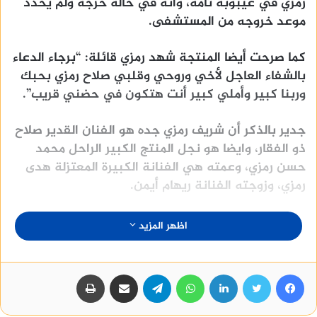
رمزي في غيبوبة تامة، وأنه في حالة حرجة ولم يحدد
موعد خروجه من المستشفى.
كما صرحت أيضا المنتجة شهد رمزي قائلة: “برجاء الدعاء
بالشفاء العاجل لأخي وروحي وقلبي صلاح رمزي بحبك
وربنا كبير وأملي كبير أنت هتكون في حضني قريب”.
جدير بالذكر أن شريف رمزي جده هو الفنان القدير صلاح
ذو الفقار، وايضا هو نجل المنتج الكبير الراحل محمد
حسن رمزي، وعمته هي الفنانة الكبيرة المعتزلة هدى
رمزي، وزوجته الفنانة ريهام أيمن.
منصة وساطة لبيع العقارات مجانا
اظهر المزيد
فيسبوك
تويتر
لينكدإن
واتساب
تيلقرام
مشاركة عبر البريد
طباعة