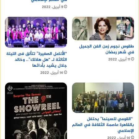
9 أبريل، 2022
طقوس نجوم زمن الفن الجميل
في شهر رمضان
“الأنامل الصغيرة” تتألق فى الليلة
الثالثة لـ “هل هلالك”.. وخالد
11 أبريل، 2022
جلال يشيد بأدائها
14 أبريل، 2022
“القومي للسينما” يحتفل
بالقاهرة عاصمة الثقافة في العالم
الإسلامي
14 أبريل، 2022