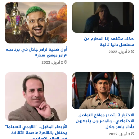
حذف مشاهد زنا المحارم من
مسلسل دنيا تانية
أول ضحية لرامز جلال في برنامجه
2 أبريل، 2022
«رامز موفي ستار»
2 أبريل، 2022
الاختيار 3 يتصدر مواقع التواصل
الاجتماعي.. والمصريون ينبهرون
بأداء ياسر جلال
الأربعاء المقبل.. “القومي للسينما”
يحتفل بالقاهرة عاصمة الثقافة
3 أبريل، 2022
في العالم الإسلامي