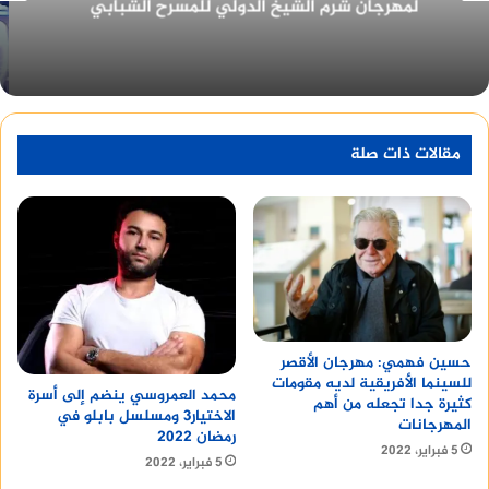
القاهرة للدراما في دورته الأولى ٢٠٢٢
مقالات ذات صلة
حسين فهمي: مهرجان الأقصر
للسينما الأفريقية لديه مقومات
محمد العمروسي ينضم إلى أسرة
كثيرة جدا تجعله من أهم
الاختيار3 ومسلسل بابلو في
المهرجانات
رمضان 2022
5 فبراير، 2022
5 فبراير، 2022