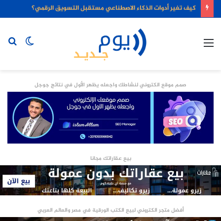
كيف تغير أدوات الذكاء الاصطناعي مستقبل التسويق الرقمي؟
القائمة
الوضع
بح
المظلم
عن
صمم موقع الكتروني لنشاطك واجعله يظهر الأول في نتائج جوجل
بيع عقاراتك مجانا
أفضل متجر الكتروني لبيع الكتب الورقية في مصر والعالم العربي