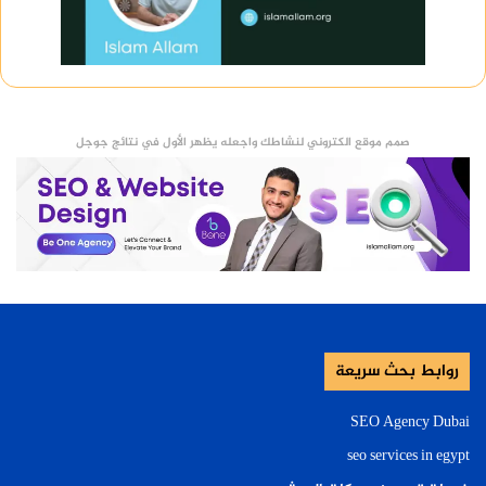
صمم موقع الكتروني لنشاطك واجعله يظهر الأول في نتائج جوجل
روابط بحث سريعة
SEO Agency Dubai
seo services in egypt