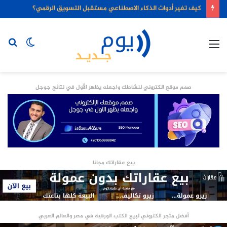
كيف تغير أدوات الذكاء الاصطناعي مستقبل التسويق الرقمي؟
القائمة
الوضع
بح
المظلم
عن
صمم موقع الكتروني لنشاطك واجعله يظهر الأول في نتائج جوجل
بيع عقاراتك مجانا
أفضل متجر الكتروني لبيع الكتب الورقية في مصر والعالم العربي