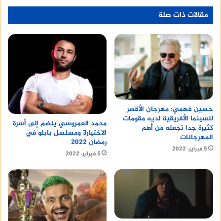
مقالات ذات صلة
حسين فهمي: مهرجان الأقصر
للسينما الأفريقية لديه مقومات
محمد العمروسي ينضم إلى أسرة
كثيرة جدا تجعله من أهم
الاختيار3 ومسلسل بابلو في
المهرجانات
رمضان 2022
5 فبراير، 2022
5 فبراير، 2022