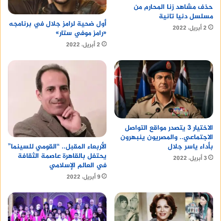
حذف مشاهد زنا المحارم من
مسلسل دنيا تانية
أول ضحية لرامز جلال في برنامجه
2 أبريل، 2022
«رامز موفي ستار»
2 أبريل، 2022
الاختيار 3 يتصدر مواقع التواصل
الاجتماعي.. والمصريون ينبهرون
بأداء ياسر جلال
الأربعاء المقبل.. “القومي للسينما”
يحتفل بالقاهرة عاصمة الثقافة
3 أبريل، 2022
في العالم الإسلامي
9 أبريل، 2022