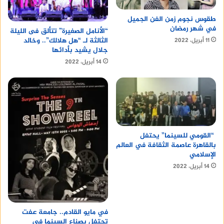
طقوس نجوم زمن الفن الجميل
في شهر رمضان
“الأنامل الصغيرة” تتألق فى الليلة
الثالثة لـ “هل هلالك”.. وخالد
11 أبريل، 2022
جلال يشيد بأدائها
14 أبريل، 2022
“القومي للسينما” يحتفل
بالقاهرة عاصمة الثقافة في العالم
الإسلامي
14 أبريل، 2022
في مايو القادم.. جامعة عفت
تحتفل بصناع السينما في