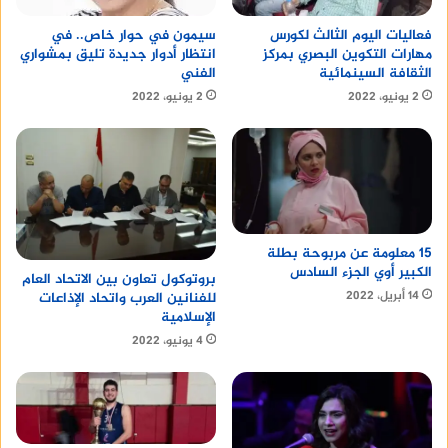
سيمون في حوار خاص.. في
فعاليات اليوم الثالث لكورس
انتظار أدوار جديدة تليق بمشواري
مهارات التكوين البصري بمركز
الفني
الثقافة السينمائية
2 يونيو، 2022
2 يونيو، 2022
15 معلومة عن مربوحة بطلة
الكبير أوي الجزء السادس
بروتوكول تعاون بين الاتحاد العام
14 أبريل، 2022
للفنانين العرب واتحاد الإذاعات
الإسلامية
4 يونيو، 2022