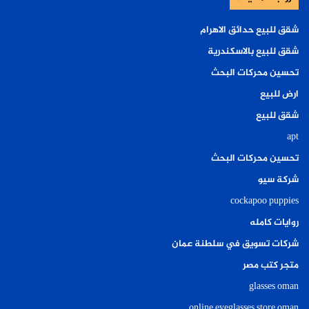
شقق للبيع حدائق الاهرام
شقق للبيع بالاسكندرية
تحسين محركات البحث
ارض للبيع
شقق للبيع
apt
تحسين محركات البحث
شركة سيو
cockapoo puppies
روايات كامله
شركات تسويق في سلطنة عمان
متجر كتب مصر
glasses oman
online eyeglasses store oman