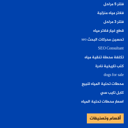
فلتر ٥ مراحل
فلاتر مياه منزلية
فلتر ٣ مراحل
قطع غيار فلاتر مياه
تحسين محركات البحث seo
SEO Consultant
تكلفة محطة تنقية مياه
كتب تاريخية نادرة
dogs for sale
محطات تحلية المياه للبيع
كابل تايب سي
اسعار محطات تحلية المياه
أقسام وتصنيفات