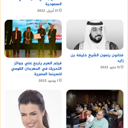
السعودية
21 أبريل، 2022
فنانون ينعون الشيخ خليفة بن
زايد
فيلم الهرم يتربع علي جوائز
13 مايو، 2022
التحريك في المهرجان القومي
للسينما المصرية
1 يونيو، 2022