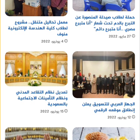
حملة لطلاب صيدلة المنصورة عن
معمل تحاليل متنقل.. مشروع
التبرع بالدم تحت شعار “أنا متبرع
لطلاب كلية الهندسة الإلكترونية
مصري ..أنا متبرع دائم”
منوف
27 مايو، 2022
4 يونيو، 2022
تعديل نظام التقاعد المدني
ونظام التأمينات الاجتماعية
بالسعودية
الجهاز العربي للتسويق يعلن
إنطلاق موقعه الرقمي
15 يونيو، 2022
12 يونيو، 2022