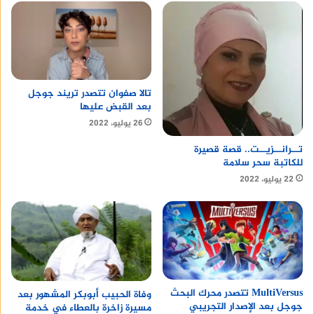
تالا صفوان تتصدر تريند جوجل
بعد القبض عليها
26 يوليو، 2022
تــرانــزيــت.. قصة قصيرة
للكاتبة سحر سلامة
22 يوليو، 2022
MultiVersus تتصدر محرك البحث
وفاة الحبيب أبوبكر المشهور بعد
جوجل بعد الإصدار التجريبي
مسيرة زاخرة بالعطاء في خدمة