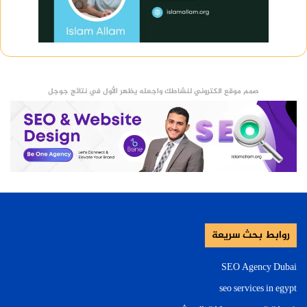
صمم موقع الكتروني لنشاطك واجعله يظهر الأول في نتائج جوجل
روابط بحث سريعة
SEO Agency Dubai
seo services in egypt