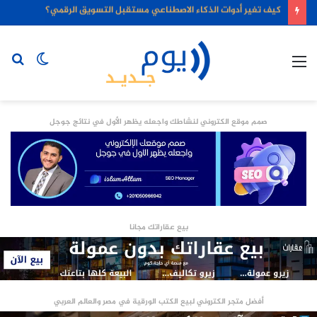
كيف تغير أدوات الذكاء الاصطناعي مستقبل التسويق الرقمي؟
القائمة
الوضع
بح
المظلم
عن
صمم موقع الكتروني لنشاطك واجعله يظهر الأول في نتائج جوجل
بيع عقاراتك مجانا
أفضل متجر الكتروني لبيع الكتب الورقية في مصر والعالم العربي