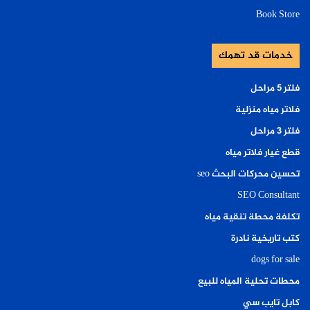
Book Store
خدمات قد تهمك
فلتر ٥ مراحل
فلاتر مياه منزلية
فلتر ٣ مراحل
قطع غيار فلاتر مياه
تحسين محركات البحث seo
SEO Consultant
تكلفة محطة تنقية مياه
كتب تاريخية نادرة
dogs for sale
محطات تحلية المياه للبيع
كابل تايب سي