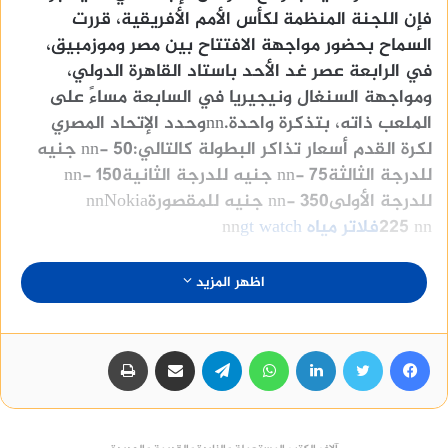
فإن اللجنة المنظمة لكأس الأمم الأفريقية، قررت
السماح بحضور مواجهة الافتتاح بين مصر وموزمبيق،
في الرابعة عصر غد الأحد باستاد القاهرة الدولي،
ومواجهة السنغال ونيجيريا في السابعة مساءً على
الملعب ذاته، بتذكرة واحدة.nnوحدد الإتحاد المصري
لكرة القدم أسعار تذاكر البطولة كالتالي:nn- 50 جنيه
للدرجة الثالثةnn- 75 جنيه للدرجة الثانيةnn- 150
للدرجة الأولىnn- 350 جنيه للمقصورةnn
Nokia
nn
225
فلاتر مياه
gt watch
nn
اظهر المزيد
فيسبوك
تويتر
لينكدإن
واتساب
تيلقرام
مشاركة عبر البريد
طباعة