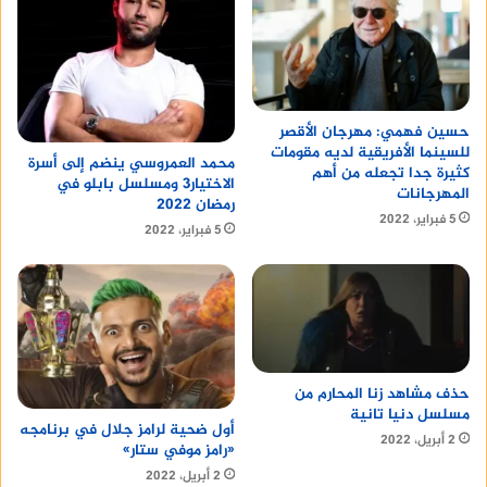
حسين فهمي: مهرجان الأقصر
للسينما الأفريقية لديه مقومات
محمد العمروسي ينضم إلى أسرة
كثيرة جدا تجعله من أهم
الاختيار3 ومسلسل بابلو في
المهرجانات
رمضان 2022
5 فبراير، 2022
5 فبراير، 2022
حذف مشاهد زنا المحارم من
مسلسل دنيا تانية
أول ضحية لرامز جلال في برنامجه
2 أبريل، 2022
«رامز موفي ستار»
2 أبريل، 2022