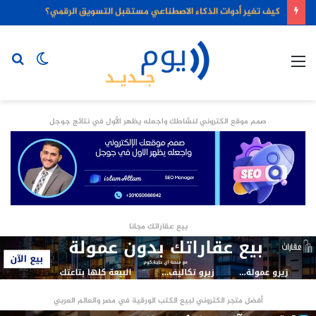
كيف تغير أدوات الذكاء الاصطناعي مستقبل التسويق الرقمي؟
القائمة
الوضع
بح
المظلم
عن
صمم موقع الكتروني لنشاطك واجعله يظهر الأول في نتائج جوجل
بيع عقاراتك مجانا
أفضل متجر الكتروني لبيع الكتب الورقية في مصر والعالم العربي