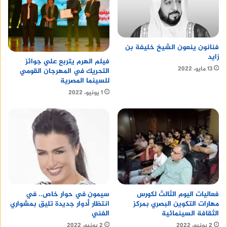
فنانون ينعون الشيخ خليفة بن
زايد
فيلم الهرم يتربع علي جوائز
13 مايو، 2022
التحريك في المهرجان القومي
للسينما المصرية
1 يونيو، 2022
سيمون في حوار خاص.. في
فعاليات اليوم الثالث لكورس
انتظار أدوار جديدة تليق بمشواري
مهارات التكوين البصري بمركز
الفني
الثقافة السينمائية
2 يونيو، 2022
2 يونيو، 2022