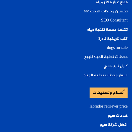
قطع غيار فلاتر مياه
تحسين محركات البحث seo
SEO Consultant
تكلفة محطة تنقية مياه
كتب تاريخية نادرة
dogs for sale
محطات تحلية المياه للبيع
كابل تايب سي
اسعار محطات تحلية المياه
أقسام وتصنيفات
labrador retriever price
خدمات سيو
افضل شركة سيو