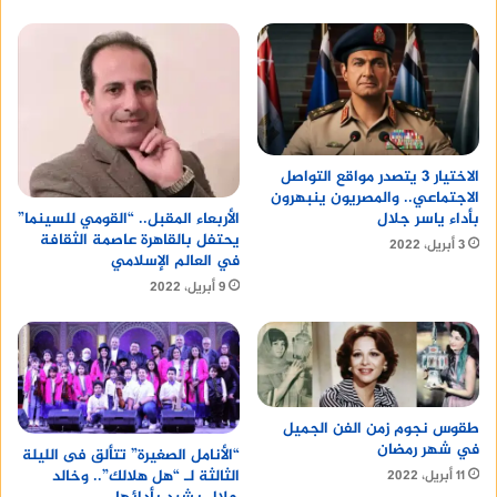
الاختيار 3 يتصدر مواقع التواصل
الاجتماعي.. والمصريون ينبهرون
بأداء ياسر جلال
الأربعاء المقبل.. “القومي للسينما”
يحتفل بالقاهرة عاصمة الثقافة
3 أبريل، 2022
في العالم الإسلامي
9 أبريل، 2022
طقوس نجوم زمن الفن الجميل
في شهر رمضان
“الأنامل الصغيرة” تتألق فى الليلة
الثالثة لـ “هل هلالك”.. وخالد
11 أبريل، 2022