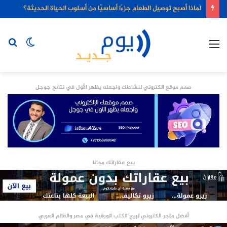
لماذا أصبح توصيل الطعام جزءًا أساسيًا من أسلوب الحياة الحديثة؟
القائمة
الوضع
بح
المظلم
عن
صمم موقع الكتروني لنشاطك واجعله يظهر الأول في نتائج جوجل
بيع عقاراتك مجانا
أفضل متجر الكتروني لبيع الكتب الورقية في مصر والعالم العربي