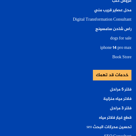
عروض كتب
محل عصاير قريب مني
Digital Transformation Consultant
راس شاحن سامسونج
dogs for sale
iphone 14 pro max
Book Store
خدمات قد تهمك
فلتر ٥ مراحل
فلاتر مياه منزلية
فلتر ٣ مراحل
قطع غيار فلاتر مياه
تحسين محركات البحث seo