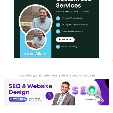
صمم موقع الكتروني لنشاطك واجعله يظهر الأول في نتائج جوجل