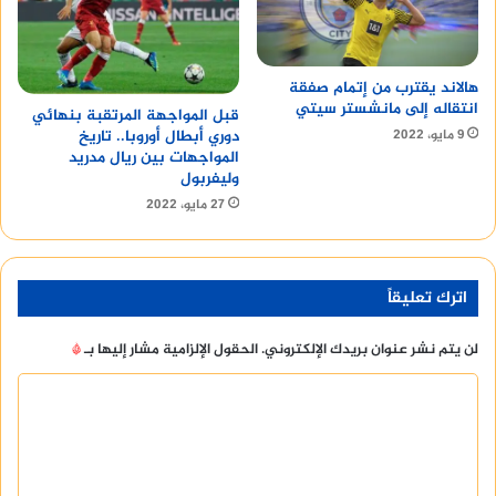
هالاند يقترب من إتمام صفقة
انتقاله إلى مانشستر سيتي
قبل المواجهة المرتقبة بنهائي
9 مايو، 2022
دوري أبطال أوروبا.. تاريخ
المواجهات بين ريال مدريد
وليفربول
27 مايو، 2022
اترك تعليقاً
لن يتم نشر عنوان بريدك الإلكتروني.
الحقول الإلزامية مشار إليها بـ
*
ا
ل
ت
ع