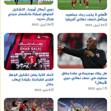
دوري أبطال أوروبا.. التشكيل
المتوقع لمباراة مانشستر سيتي
الأهلي لا يخيب رجاء جماهيره
وريال مدريد
ويتأهل لنصف نهائي أفريقيا
26 أبريل، 2022
23 أبريل، 2022
هل يفك موسيماني عقدة وفاق
اتحاد الكرة يعلن تشكيل الجهاز
سطيف في نصف نهائي دوري
الفنى للفراعنة بقيادة إيهاب
الأبطال؟
جلال
7 مايو، 2022
8 مايو، 2022