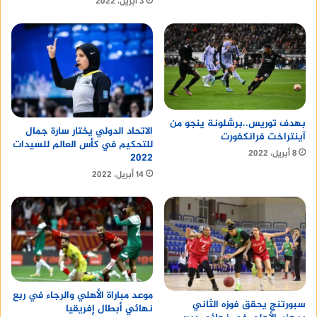
3 أبريل، 2022
بهدف توريس..برشلونة ينجو من
الاتحاد الدولي يختار سارة جمال
آينتراخت فرانكفورت
للتحكيم في كأس العالم للسيدات
8 أبريل، 2022
2022
14 أبريل، 2022
موعد مباراة الأهلي والرجاء في ربع
سبورتنج يحقق فوزه الثاني
نهائي أبطال إفريقيا