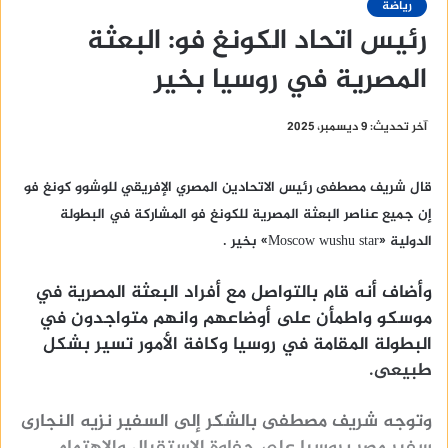
رياضة
رئيس اتحاد الكونغ فو: البعثة
المصرية في روسيا بخير
آخر تحديث: 9 ديسمبر، 2025
قال شريف مصطفى رئيس الاتحادين المصري الإفريقي للوشوو كونغ فو
إن جميع عناصر البعثة المصرية للكونغ فو المشاركة في البطولة
الدولية «Moscow wushu star» بخير .
وأضاف أنه قام بالتواصل مع أفراد البعثة المصرية في
موسكو واطمأن على أوضاعهم وانهم متواجدون في
البطولة المقامة في روسيا وكافة الأمور تسير بشكل
طبيعى.
وتوجه شريف مصطفى بالشكر إلى السفير نزيه النجارى