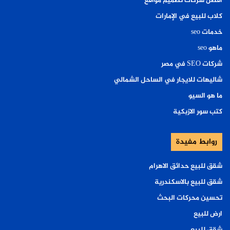
افضل شركات تصميم مواقع
كلاب للبيع في الإمارات
خدمات seo
ماهو seo
شركات SEO في مصر
شاليهات للايجار في الساحل الشمالي
ما هو السيو
كتب سور الازبكية
روابط مفيدة
شقق للبيع حدائق الاهرام
شقق للبيع بالاسكندرية
تحسين محركات البحث
ارض للبيع