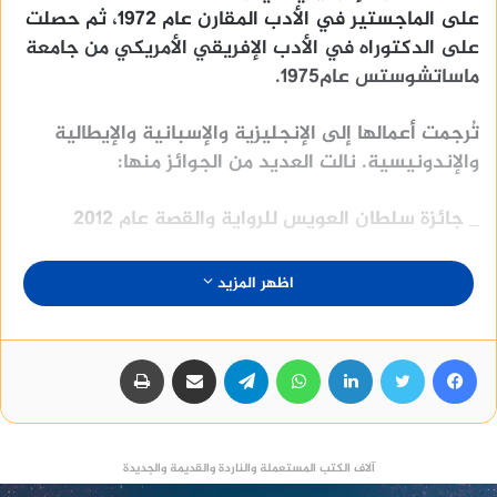
على الماجستير في الأدب المقارن عام ١٩٧٢، ثم حصلت
على الدكتوراه في الأدب الإفريقي الأمريكي من جامعة
ماساتشوستس عام١٩٧٥.
تُرجمت أعمالها إلى الإنجليزية والإسبانية والإيطالية
والإندونيسية. نالت العديد من الجوائز منها:
_ جائزة سلطان العويس للرواية والقصة عام ٢٠١٢
_ حصلت روايتها “ثلاثية غرناطة” على جائزة أحسن
اظهر المزيد
رواية من معرض القاهرة للكتاب عام ١٩٩٤الجائزة الأولى
للمعرض الأول لكتاب المرأة العربية عام١٩٩٥.
فيسبوك
تويتر
لينكدإن
واتساب
تيلقرام
مشاركة عبر البريد
طباعة
منصة وساطة لبيع العقارات مجانا
آلاف الكتب المستعملة والناردة والقديمة والجديدة
نشرت دار الشروق من أعمالها الروائية: