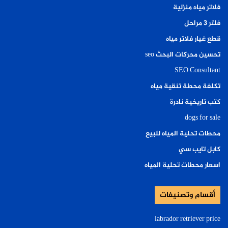
فلاتر مياه منزلية
فلتر ٣ مراحل
قطع غيار فلاتر مياه
تحسين محركات البحث seo
SEO Consultant
تكلفة محطة تنقية مياه
كتب تاريخية نادرة
dogs for sale
محطات تحلية المياه للبيع
كابل تايب سي
اسعار محطات تحلية المياه
أقسام وتصنيفات
labrador retriever price