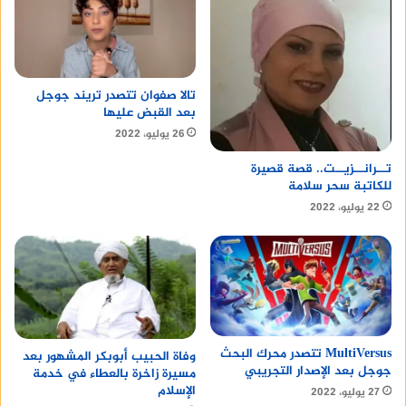
تالا صفوان تتصدر تريند جوجل
بعد القبض عليها
26 يوليو، 2022
تــرانــزيــت.. قصة قصيرة
للكاتبة سحر سلامة
22 يوليو، 2022
MultiVersus تتصدر محرك البحث
وفاة الحبيب أبوبكر المشهور بعد
جوجل بعد الإصدار التجريبي
مسيرة زاخرة بالعطاء في خدمة
الإسلام
27 يوليو، 2022