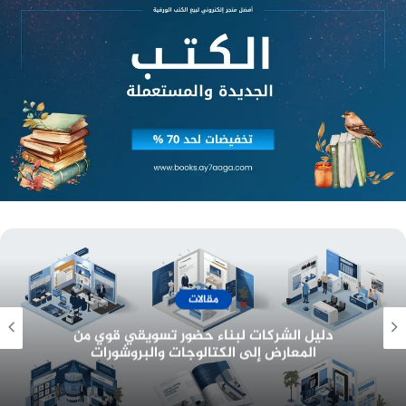
سراج
ثلاثية غرناطة
أطياف
قطعة من أوروبا
فرج
الطنطورية
أسعار وخدمات
تقارير السيدة راء
معرفة أسعار تصميم هوية تجارية وبناء بيئة عمل
احترافية للشركات
كما نشرت الدار لها عدة دراسات نقدية منها: