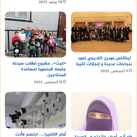
28 يوليو، 2022
ايناكتس مودرن اكاديمي تعود
«غيث».. مشروع لطلاب صيدلة
بنجاحات عديدة و إنجازات كثيرة
جامعة المنصورة لمساعدة
11 أغسطس، 2022
المحتاجين
15 أغسطس، 2022
أمام الكاميرا….. ابتسم فأنت
«لو أني أعرف خاتمتي».. قصيدة