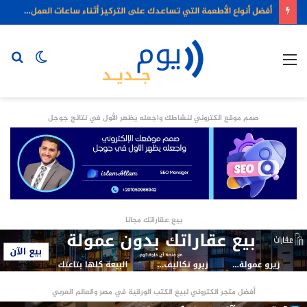
أفضل أنواع الأطعمة التي تساعدك على التركيز أثناء ساعات العمل الطويلة
القائمة
الوضع
بح
المظلم
عن
صمم موقع الكتروني لنشاطك واجعله يظهر الأول في نتائج جوجل
بيع عقاراتك مجانا
أفضل متجر الكتروني لبيع الكتب الورقية في مصر والعالم العربي