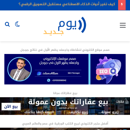
كيف تغير أدوات الذكاء الاصطناعي مستقبل التسويق الرقمي؟
القائمة
الوضع
بح
المظلم
عن
صمم موقع الكتروني لنشاطك واجعله يظهر الأول في نتائج جوجل
بيع عقاراتك مجانا
أفضل متجر الكتروني لبيع الكتب الورقية في مصر والعالم العربي