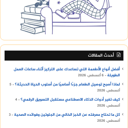
دعم النمو على المدى الطويل
أخطاء شائعة يجب تجنبها
تصميم هوية بصرية دون دراسة السوق
تنفيذ كتالوجات غير متناسقة مع الهوية
تجهيز قاعات المؤتمرات بشكل عشوائي
أحدث المقالات
التركيز على الشكل دون الرسالة
أفضل أنواع الأطعمة التي تساعدك على التركيز أثناء ساعات العمل
تجنب هذه الأخطاء يوفر الكثير من التكاليف، ويضمن
الطويلة
6 أغسطس، 2026
تحقيق نتائج أفضل من الاستثمار في العلامة التجارية.
لماذا أصبح توصيل الطعام جزءًا أساسيًا من أسلوب الحياة الحديثة؟
5
أغسطس، 2026
في النهاية، بناء علامة تجارية قوية في السوق
كيف تغير أدوات الذكاء الاصطناعي مستقبل التسويق الرقمي؟
4
السعودي لا يعتمد على عنصر واحد فقط، بل على
أغسطس، 2026
منظومة متكاملة تبدأ من اختيار
شركة تصميم هوية
كل ما تحتاج معرفته عن الخبز الخالي من الجلوتين وفوائده الصحية
3
بصرية في السعودية
تمتلك الخبرة والرؤية، مرورًا
أغسطس، 2026
بخدمات احترافية مثل
تجهيز قاعات المؤتمرات
، وصولًا