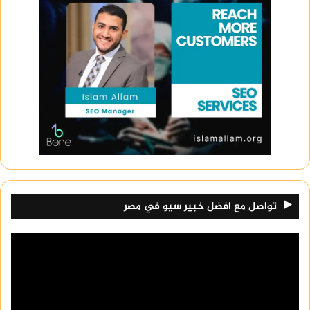
تعرف على
digital transformation consultant resume
العلاقة بين الكتالوج والهوية البصرية
عندما يتم تنفيذ
تصميم كتالوج
وفقًا للهوية البصرية،
يصبح الكتالوج جزءًا من تجربة العلامة التجارية، وليس
مجرد ملف تعريفي. هذا التناسق يعزز من ثقة العميل
ويزيد من تأثير الرسالة التسويقية.
كيف يؤثر الكتالوج على قرار الشراء؟
تواصل مع افضل خبير سيو في مصر
الكتالوج المصمم بشكل احترافي يساعد العميل على
فهم المنتجات والخدمات بسهولة، ويعكس مدى اهتمام
الشركة بالجودة والتفاصيل. تصميم ضعيف أو غير
متناسق قد يعطي انطباعًا سلبيًا، بينما التصميم الجيد
يعزز الثقة ويزيد من فرص اتخاذ قرار الشراء.