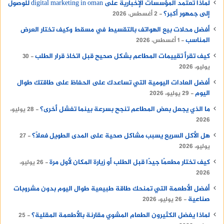
لماذا تعتمد المؤسسات الإخبارية على digital marketing in oman للوصول
إلى
تصميم كتالوج
يعكس هوية الشركة ويعزز حضورها
إلى جمهور أكبر؟
2 أغسطس، 2026
في السوق.
أفضل محلات بيع الهواتف بالتقسيط في مسقط وكيف تختار العرض
المناسب
1 أغسطس، 2026
عندما تعمل هذه العناصر بتناغم، فإنها تصنع صورة
ذهنية قوية، وتمنح شركتك ميزة تنافسية حقيقية،
كيف تقرأ تقييمات المطاعم بشكل صحيح قبل اتخاذ قرار الطلب
30
يوليو، 2026
وتضعها على طريق النجاح والاستدامة.
أفضل العادات اليومية التي تساعدك على الحفاظ على طاقتك طوال
اليوم
29 يوليو، 2026
استكشف
cleopatra
ما الذي يجعل بعض المطاعم تنجح بسرعة بينما تفشل أخرى؟
28 يوليو،
2026
هل الأكل السريع يسبب مشاكل صحية على المدى الطويل فعلًا؟
27
يوليو، 2026
كيف تختار مطعمًا جيدًا قبل الطلب أو زيارة المكان لأول مرة
26 يوليو،
2026
أفضل الأطعمة التي تمنحك طاقة طبيعية طوال اليوم بدون مشروبات
صناعية
26 يوليو، 2026
لماذا يفضل الكثيرون الطعام المشوي مقارنة بالأطعمة المقلية؟
25