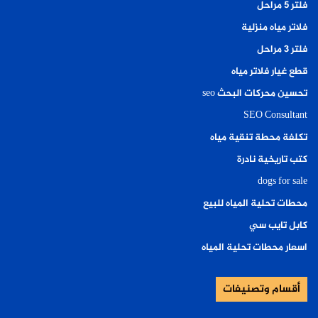
فلتر ٥ مراحل
فلاتر مياه منزلية
فلتر ٣ مراحل
قطع غيار فلاتر مياه
تحسين محركات البحث seo
SEO Consultant
تكلفة محطة تنقية مياه
كتب تاريخية نادرة
dogs for sale
محطات تحلية المياه للبيع
كابل تايب سي
اسعار محطات تحلية المياه
أقسام وتصنيفات