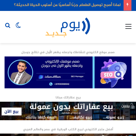
لماذا أصبح توصيل الطعام جزءًا أساسيًا من أسلوب الحياة الحديثة؟
القائمة
الوضع
بح
المظلم
عن
صمم موقع الكتروني لنشاطك واجعله يظهر الأول في نتائج جوجل
بيع عقاراتك مجانا
أفضل متجر الكتروني لبيع الكتب الورقية في مصر والعالم العربي