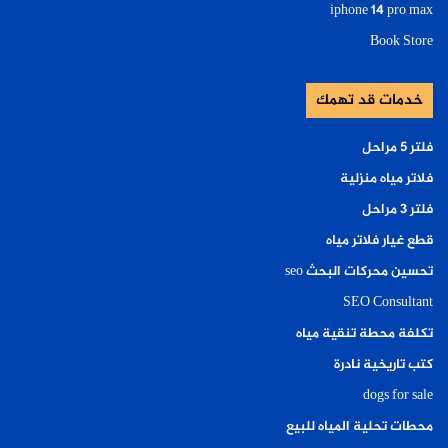
iphone 14 pro max
Book Store
خدمات قد تهمك
فلتر ٥ مراحل
فلاتر مياه منزلية
فلتر ٣ مراحل
قطع غيار فلاتر مياه
تحسين محركات البحث seo
SEO Consultant
تكلفة محطة تنقية مياه
كتب تاريخية نادرة
dogs for sale
محطات تحلية المياه للبيع