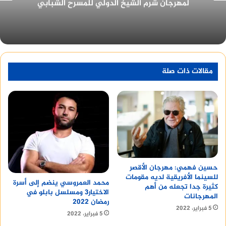
القاهرة للدراما في دورته الأولى ٢٠٢٢
مقالات ذات صلة
حسين فهمي: مهرجان الأقصر
للسينما الأفريقية لديه مقومات
محمد العمروسي ينضم إلى أسرة
كثيرة جدا تجعله من أهم
الاختيار3 ومسلسل بابلو في
المهرجانات
رمضان 2022
5 فبراير، 2022
5 فبراير، 2022