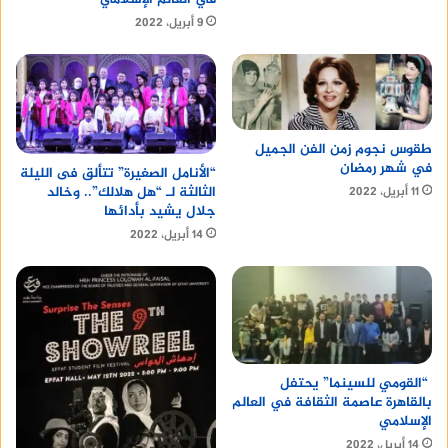
9 أبريل، 2022
طقوس نجوم زمن الفن الجميل
في شهر رمضان
“الأنامل الصغيرة” تتألق فى الليلة
الثالثة لـ “هل هلالك”.. وخالد
11 أبريل، 2022
جلال يشيد بأدائها
14 أبريل، 2022
“القومي للسينما” يحتفل
بالقاهرة عاصمة الثقافة في العالم
الإسلامي
14 أبريل، 2022