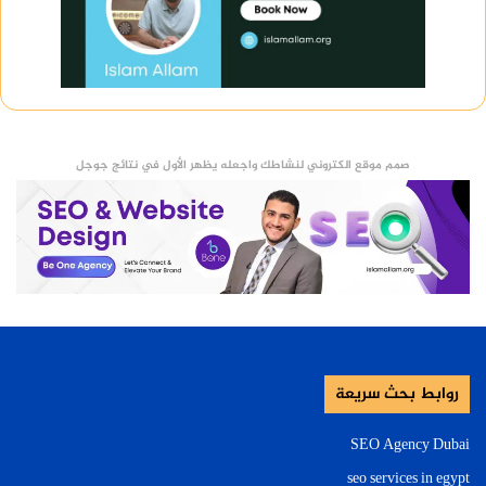
صمم موقع الكتروني لنشاطك واجعله يظهر الأول في نتائج جوجل
روابط بحث سريعة
SEO Agency Dubai
seo services in egypt