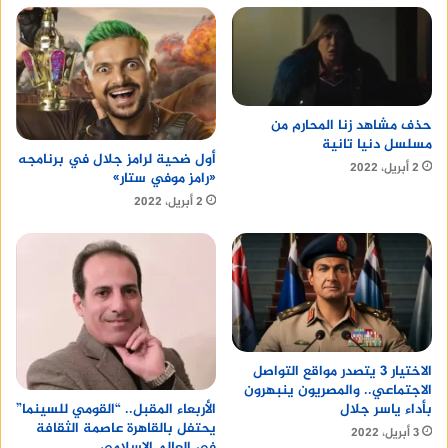
حذف مشاهد زنا المحارم من
مسلسل دنيا تانية
أول ضحية لرامز جلال في برنامجه
2 أبريل، 2022
«رامز موفي ستار»
2 أبريل، 2022
الاختيار 3 يتصدر مواقع التواصل
الاجتماعي.. والمصريون ينبهرون
بأداء ياسر جلال
الأربعاء المقبل.. “القومي للسينما”
يحتفل بالقاهرة عاصمة الثقافة
3 أبريل، 2022
في العالم الإسلامي