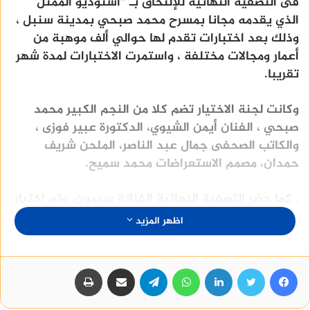
فى التصفية النهائية للإلتحاق بـ “استوديو الممثل”
الذي يقدمه مجانا بمسرح محمد صبحي بمدينة سنبل ،
وذلك بعد اختبارات تقدم لها حوالي ألف موهبة من
أعمار ومجالات مختلفة ، واستمرت الاختبارات لمدة شهر
تقريبا.
وكانت لجنة الاختيار تضم كلا من النجم الكبير محمد
صبحي ، الفنان أيمن الشيوي، الدكتورة عبير فوزى ،
والكاتب الصحفى جمال عبد الناصر، الملحن شريف
حمدان، مصمم الاستعراضات محمد سميح.
، كما حضر التصفية النهائية الفنانة سيمون، وتم اختيار
39 موهبة في التمثيل والغناء والعزف منهم 9 مواهب
اظهر المزيد
من الأطفال ، سيتم تدريبهم لمدة 4 شهور، ثم يتخرجوا
للساحة الفنية ثم يختار النجم محمد صبحي منهم
فيسبوك
تويتر
لينكدإن
واتساب
تيلقرام
مشاركة عبر البريد
طباعة
مجموعة من يراه مناسب في أعماله المسرحية
والتلفزيونية والسينمائية الفترة القادمة.