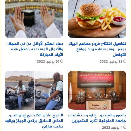
وهخلي مرجع حياتك القرآن،
ودليل راحه قلبي الصلاه،
واستقرار
نفسي في ذكر الله.
أما لو حد قالك الناس قوله معرفش حد بالاسم دا.
تفاصيل افتتاح فروع مطاعم البيك
دعاء العشر الأوائل من ذي الحجة..
بمصر.. وسر سعادة رواد مواقع
والأعمال المستحبة وفضل هذه
التواصل
الأيام المباركة
22 يونيو، 2022
30 يونيو، 2022
الشيخ عادل الكلباني إمام الحرم
بالصور والفيديو.. إدارة مستشفيات
المكي السابق يرتدي الجينز ويقود
جامعة المنوفية تكرم المتميزين
دراجة هارلي
4 يوليو، 2022