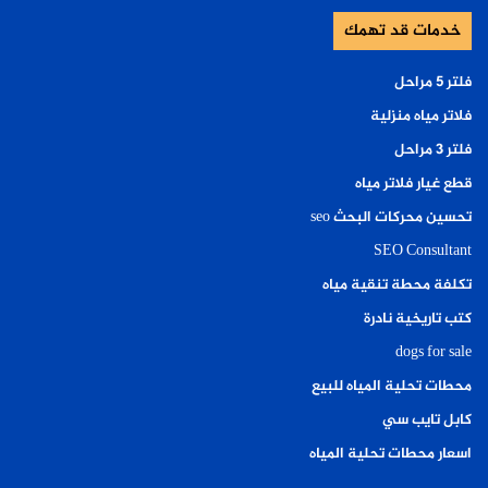
خدمات قد تهمك
فلتر ٥ مراحل
فلاتر مياه منزلية
فلتر ٣ مراحل
قطع غيار فلاتر مياه
تحسين محركات البحث seo
SEO Consultant
تكلفة محطة تنقية مياه
كتب تاريخية نادرة
dogs for sale
محطات تحلية المياه للبيع
كابل تايب سي
اسعار محطات تحلية المياه