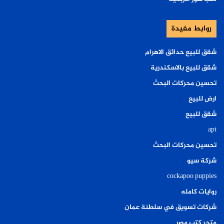
روابط مفيدة
شقق للبيع حدائق الاهرام
شقق للبيع بالاسكندرية
تحسين محركات البحث
ارض للبيع
شقق للبيع
apt
تحسين محركات البحث
شركة سيو
cockapoo puppies
روايات كامله
شركات تسويق في سلطنة عمان
متجر كتب مصر