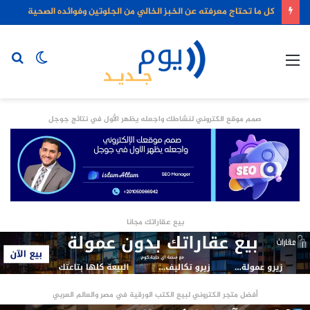
كل ما تحتاج معرفته عن الخبز الخالي من الجلوتين وفوائده الصحية
القائمة
الوضع
بح
المظلم
عن
صمم موقع الكتروني لنشاطك واجعله يظهر الأول في نتائج جوجل
بيع عقاراتك مجانا
أفضل متجر الكتروني لبيع الكتب الورقية في مصر والعالم العربي