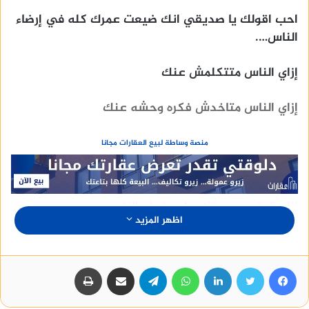
احب اقولك يا صديقي انك ضيعت عمرك كله في إرضاء
الناس….
إزاي الناس متتكلمش عنك
إزاي الناس متاخدش فكره وحشه عنك
منصة وساطة لبيع العقارات مجانا
إزاي تبقي سمعتك حلوه قدام الناس
اظهر المزيد
إزاي الناس متزعلش منك
فيسبوك
تويتر
لينكدإن
واتساب
تيلقرام
مشاركة عبر البريد
طباعة
إزاي الناس تفضل فاكراك