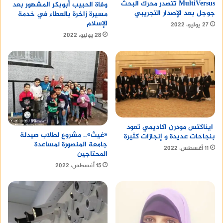
MultiVersus تتصدر محرك البحث
وفاة الحبيب أبوبكر المشهور بعد
جوجل بعد الإصدار التجريبي
مسيرة زاخرة بالعطاء في خدمة
الإسلام
27 يوليو، 2022
28 يوليو، 2022
ايناكتس مودرن اكاديمي تعود
«غيث».. مشروع لطلاب صيدلة
بنجاحات عديدة و إنجازات كثيرة
جامعة المنصورة لمساعدة
11 أغسطس، 2022
المحتاجين
15 أغسطس، 2022