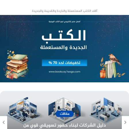
إزاي الناس تصفق لك
آلاف الكتب المستعملة والناردة والقديمة والجديدة
إزاي بتلبس براند وتركب عربية آخر موديل وتمسك
موبايل بالالافات عشان منظرك قدام الناس
دا حتي افراحنا وعزانا بنعمله في افخم الاماكن خوفاً
من كلام الناس
نكتب قائمة ومؤخر غالي ونجيب شبكة الماظ علشان
كلام الناس
كلنا ضيعنا عمرنا كله في البحث عن إرضاء الناس
ونسينا خالص ان الناس عمرها ما هترضى عنك
وهتفضل شايفه الجزء الناقص اللي فيك
أسعار وخدمات
لا دا كمان عمرها ما بتفتكرك غير وأنت قصادها
معرفة أسعار تصميم هوية تجارية وبناء بيئة عمل