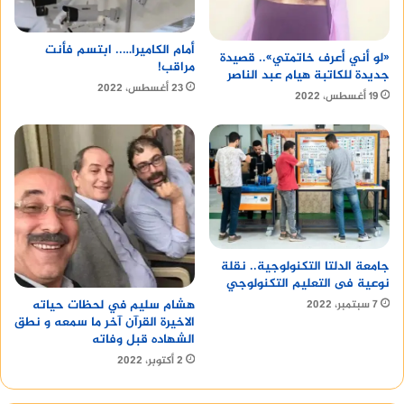
أمام الكاميرا….. ابتسم فأنت
«لو أني أعرف خاتمتي».. قصيدة
مراقب!
جديدة للكاتبة هيام عبد الناصر
23 أغسطس، 2022
19 أغسطس، 2022
جامعة الدلتا التكنولوجية.. نقلة
نوعية فى التعليم التكنولوجي
هشام سليم في لحظات حياته
7 سبتمبر، 2022
الاخيرة القرآن آخر ما سمعه و نطق
الشهاده قبل وفاته
2 أكتوبر، 2022