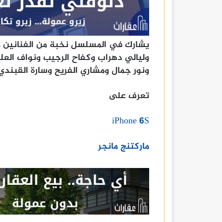
يشارك في المسلسل نخبة من الفنانين مث
وليالي دهراب وكفاح الرجيب ونواف الع
ونور جمال ومشاري الفريح وسارة القبندي
تعرف على
iPhone 6S
ماركتنج مانجر