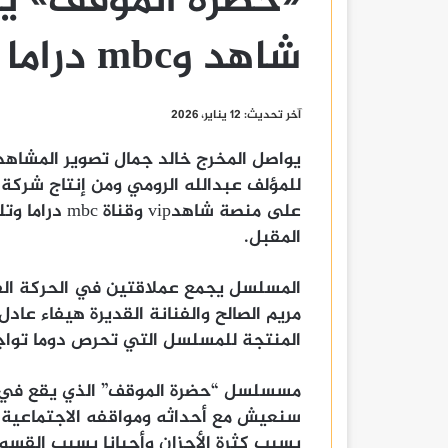
«حضرة الموقف» 
شاهد وmbc دراما والشارقة والظفرة
آخر تحديث: 12 يناير، 2026
يواصل المخرج خالد جمال تصوير المشاهد
للمؤلف عبدالله الرومي ومن إنتاج شركة
على منصة شاهد
المقبل.
المسلسل يجمع عملاقتين في الحركة الفن
مريم الصالح والفنانة القديرة هيفاء ع
المنتجة للمسلسل التي تحرص دوما تواجد 
سنعيش مع أحداثه ومواقفه الاجتماعية ال
بسبب كثرة الأحزان وأحيانا بسبب القسو