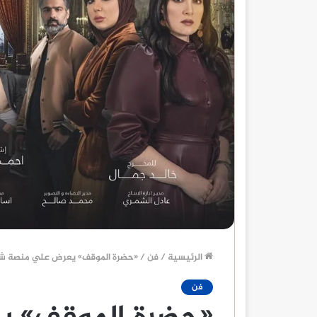
الرئيسية
/
فن
/
«حضرة الموقف» يعرض علي منصة شاهد وmbc دراما والشارقة
فن