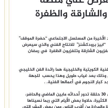
يعرض علي منصة
 الأخيرة من المسلسل الاجتماعي “حضرة الموقف”
 “ابيز برودكشنز” للانتاج الفني والذي سيعرض
vip وقناة mbc دراما وتلفزيون الشارقة وتلفزيون الظفرة في رمضان
ية الكويتية والخليجية هما رائدة الفن الخليجي
ادل وذلك بعد غياب طويل وهذا يحسب للجهة
كبار النجوم في أعمالها الفنية. .
مسسلسل “حضرة الموقف” الذي يقع في 30 حلقة تدور أحداثه مابين الماضي والحاضر،
كثيرة، حلاوة بعض الأيام التي ربما نسيناها
ة والمرارة من أقرب الناس ومن بعض البشر التي