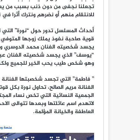
تجعلنا نجفى من دون ذنب بسبب من يع
للانتقام منهم أو نضرهم ونترك أثرا في
أحداث المسلسل تدور حول “نورة” التي 
قوية صاحبة نفوذ يملك زوجها المتوفي شر
يجسد شخصيته الفنان محمد الدوسري وهو
“يوسف” الذي يجسد شخصيته الفنان عبدا
وهو شخص طيب يحب الخير للجميع ولكنه
” فاطمة” التي تجسد شخصبتها الفنانة
الفنانة مريم الصالح، تحاول نورة بكل قو
الجمعية النسائية التي تخص نساء المجت
لاتهدم اسم عائلتها وبعدها تتوالى الاح
العاطفة والخيانة المؤلمة.
منصة وسا