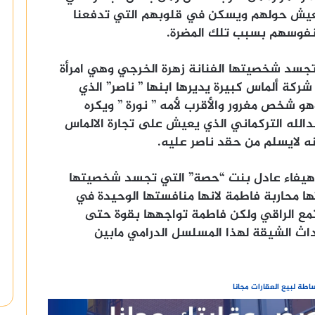
يش حولهم ويسكن في قلوبهم التي تدفعنا
 نفوسهم بسبب تلك المضرة.
تجسد شخصيتها الفنانة زهرة الخرجي وهي امرأة
كة ألماس كبيرة يديرها ابنها ” ناصر” الذي
 شخص مغرور والأقرب لأمه ” نورة ” ويكره
لله التركماني الذي يعيش على تجارة الالماس
 لايسلم من حقد ناصر عليه.
 هيفاء عادل بنت “حصة” التي تجسد شخصيتها
تها محاربة فاطمة لانها منافستها الوحيدة في
مع الراقي ولكن فاطمة تواجهها بقوة حتى
داث الشيقة لهذا المسلسل الدرامي مابين
طة لبيع العقارات مجانا