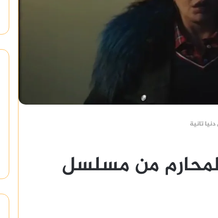
نيا تانية
لمحارم من مسلسل