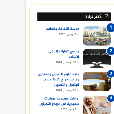
9 نوفمبر، 2023
9 نوفمبر، 2023
9 نوفمبر، 2023
الأكثر قراءة
تكريم النجم أحمد سلامة من جمعية الشباب المسيحية
الكاتبة الصحفية هبه عبد الفتاح تكشف أسرار محمود المليجي
أديبات إماراتيات يروين تجاربهنّ في كتابة قصص من وحي “رسائل جوهرية”
مدينة الثقافة والعلوم
13 يوليو، 2025
ما هي كفارة الزنا في
الإسلام
30 ديسمبر، 2024
كلية علوم البترول والتعدين
ومرتب خريج كلية علوم
البترول والتعدين
26 ديسمبر، 2024
روايات صعيديه وروايات
صعيدية عن الزواج الاجباري
3 يناير، 2025