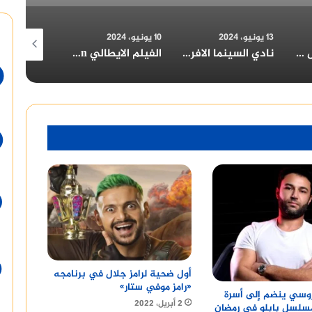
10 يونيو، 2024
10 يونيو، 2024
30 مايو، 2024
نادي السينما الافريقية يعرض فيلم ” تمساح النيل ” بسينما الهناجر السبت المقبل
الفيلم الايطالي upside down في حفل افتتاح مهرجان الامل السينمائي الدولي بحضور المخرج الإيطالي LUCA TORNATORE و الناقد الإيطالي جيورجيو لوكانطونيو
الأفلام الروائية والتسجيلية الطويلة المشاركة في المسابقة الرسمية لمهرجان الامل السينمائي الدولي٢٠٢٢
أول ضحية لرامز جلال في برنامجه
«رامز موفي ستار»
وسي ينضم إلى أسرة
2 أبريل، 2022
تيار3 ومسلسل بابلو في رمضان