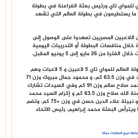
ي للمواي تاي ورئيس بعثة الفراعنة في بطولة
 ما يستطيعون في بطولة العالم التي تشهد
ن اللاعبين المصريين تعهدوا على الوصول إلى
خلال منافسات البطولة أو التدريبات اليومية
مايو إلى 5 يونيو المقبل.
وتضم قائمة اللاعبين المشاركين في بطولة العالم للمواي تاي 5 لاعبين و 5 لاعبات وهم
عبد الرحمن محمد وزن 60 سيف الله خالد في وزن 63.5 كم، و محمود جمال مبروك وزن 71
كم، وإسلام محمد فتحي وزن 81 كم، و أحمد صلاح سالم وزن 91 كم وفي السيدات تشارك
يمنى ، فاطمة عطا شندي وزن 54 كم، ومنة الله صلاح وزن 63.5 كم و إكرام السيد محمد
وزن 67 كم، و مي خالد فوزي وزن 71 كم، و نبيلة علاء الدين حسن في وزن +75 كم، وتضم
ًا ويترأس البعثة محمد إبراهيم، رئيس الاتحاد
طة لبيع العقارات مجانا