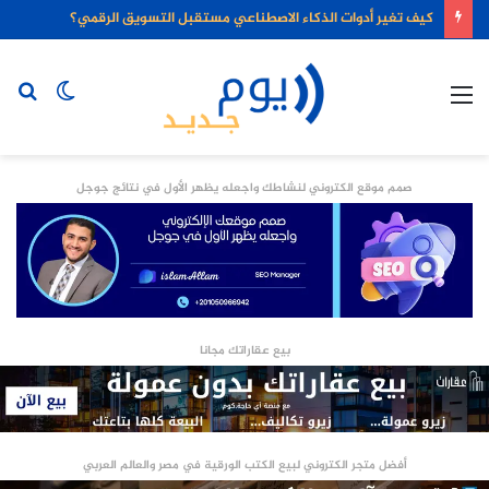
كيف تغير أدوات الذكاء الاصطناعي مستقبل التسويق الرقمي؟
القائمة
الوضع
بح
المظلم
عن
صمم موقع الكتروني لنشاطك واجعله يظهر الأول في نتائج جوجل
بيع عقاراتك مجانا
أفضل متجر الكتروني لبيع الكتب الورقية في مصر والعالم العربي