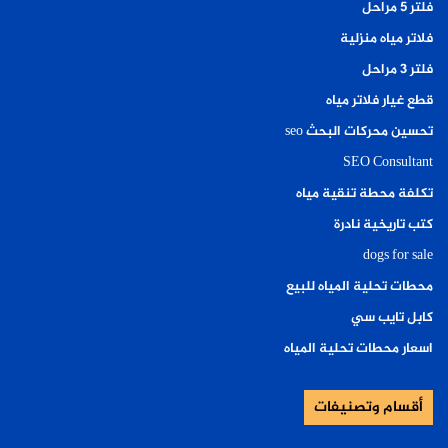
فلتر ٥ مراحل
فلاتر مياه منزلية
فلتر ٣ مراحل
قطع غيار فلاتر مياه
تحسين محركات البحث seo
SEO Consultant
تكلفة محطة تنقية مياه
كتب تاريخية نادرة
dogs for sale
محطات تحلية المياه للبيع
كابل تايب سي
اسعار محطات تحلية المياه
أقسام وتصنيفات