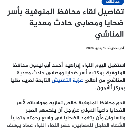
محافظات
تفاصيل لقاء محافظ المنوفية بأسر
ضحايا ومصابى حادث معدية
المناشي
آخر تحديث: 12 يناير، 2026
استقبل اليوم اللواء إبراهيم أحمد أبو ليمون محافظ
المنوفية بمكتبه أسر ضحايا ومصابى حادث معدية
المناشي من أهالى
عزبة التفتيش
التابعة لقرية طليا
بمركز أشمون.
قدم محافظ المنوفية خالص تعازيه ومواساته لأسر
الضحايا داعياً المولى عزوجل أن يلهمهم الصبر
والسلوان وأن يتغمد الضحايا فى واسع رحمته متمنياً
الشفاء العاجل للمصابين، حضر اللقاء اللواء عماد يوسف