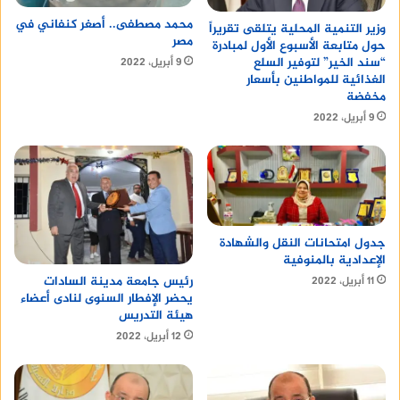
محمد مصطفى.. أصغر كنفاني في
وزير التنمية المحلية يتلقى تقريراً
مصر
حول متابعة الأسبوع الأول لمبادرة
“سند الخير” لتوفير السلع
9 أبريل، 2022
الغذائية للمواطنين بأسعار
مخفضة
9 أبريل، 2022
جدول امتحانات النقل والشهادة
الإعدادية بالمنوفية
رئيس جامعة مدينة السادات
11 أبريل، 2022
يحضر الإفطار السنوى لنادى أعضاء
هيئة التدريس
12 أبريل، 2022