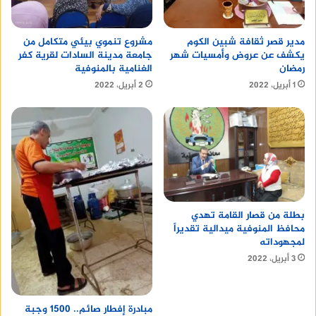
اللازمة بالموقع للمعاونة في إستخراج الضحايا والسيارة
الغارقة.
مدير قصر ثقافة شبين الكوم
مشروع تنموي بيئي متكامل من
يكشف عن عروض وأمسيات شهر
جامعة مدينة السادات لقرية كفر
كما أضاف محافظ المنوفية إلى تواجد 7 مجموعات
رمضان
الغنامية بالمنوفية
إنقاذ للبحث عن الحالة الحالة المتبقية وتكليف وكيل
1 أبريل، 2022
2 أبريل، 2022
وزارة التضامن الإجتماعى بتكثيف الرعاية الإجتماعية
للأسر عقب وقوع الحادث.
أقرأ أيضا :
maltipoo dog
مكتب للايجار
بطلة من قصار القامة تهدي
HUAWEI Mate 30 Pro
محافظ المنوفية ميدالية تقديراً
لمجهوداته
3 أبريل، 2022
افضل خبير سيو
مبادرة إفطار صائم.. 1500 وجبة