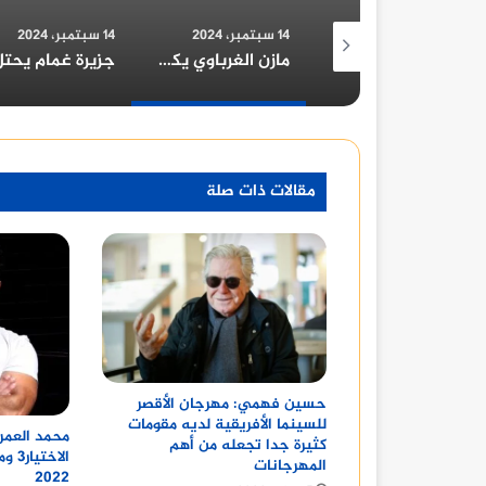
14 سبتمبر، 2024
14 سبتمبر، 2024
13 يونيو، 2024
مازن الغرباوي يكشف عن قوام اللجنة العليا لمهرجان شرم الشيخ الدولي للمسرح الشبابي
جزيرة غمام يحتل نصيب الأسد من جوائز مهرجان القاهرة للدراما في دورته الأولى ٢٠٢٢
مقالات ذات صلة
حسين فهمي: مهرجان الأقصر
للسينما الأفريقية لديه مقومات
محمد العمر
كثيرة جدا تجعله من أهم
الاخ
المهرجانات
2022