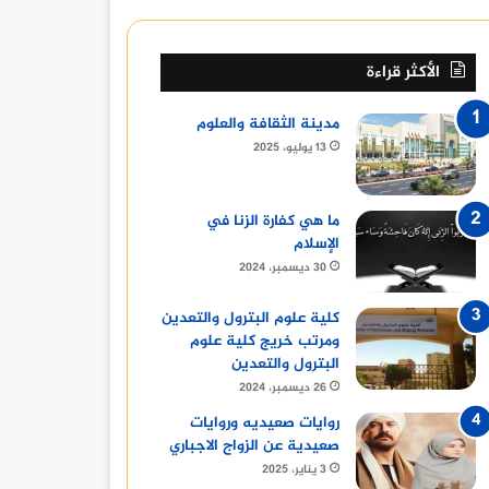
الأكثر قراءة
مدينة الثقافة والعلوم
13 يوليو، 2025
ما هي كفارة الزنا في
الإسلام
30 ديسمبر، 2024
فن
كلية علوم البترول والتعدين
ومرتب خريج كلية علوم
13 يونيو، 2024
البترول والتعدين
نادي السينما الافريقية يعرض فيلم ” تمساح النيل ” بسي
26 ديسمبر، 2024
روايات صعيديه وروايات
صعيدية عن الزواج الاجباري
3 يناير، 2025