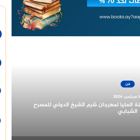
أقرأ التالي
فن
ر، 2024
ئز مهرجان القاهرة للدراما في دورته الأولى
٢٠٢٢