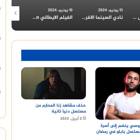
10 يونيو، 2024
10 يونيو، 2024
30 مايو، 2024
نادي السينما الافريقية يعرض فيلم ” تمساح النيل ” بسينما الهناجر السبت المقبل
الفيلم الايطالي upside down في حفل افتتاح مهرجان الامل السينمائي الدولي بحضور المخرج الإيطالي LUCA TORNATORE و الناقد الإيطالي جيورجيو لوكانطونيو
الأفلام الروائية والتسجيلية الطويلة المشاركة في المسابقة الرسمية لمهرجان الامل السينمائي الدولي٢٠٢٢
حذف مشاهد زنا المحارم من
مسلسل دنيا تانية
2 أبريل، 2022
وسي ينضم إلى أسرة
تيار3 ومسلسل بابلو في رمضان