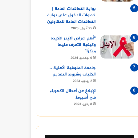
بوابة التعاقدات العامة |
9 نوفمبر، 2023
9 نوفمبر، 2023
9 نوفمبر، 2023
خطوات الدخول على بوابة
تكريم النجم أحمد سلامة من جمعية الشباب المسيحية
الكاتبة الصحفية هبه عبد الفتاح تكشف أسرار محمود المليجي
أديبات إماراتيات يروين تجاربهنّ في كتابة قصص من وحي “رسائل جوهرية”
التعاقدات العامة للمقاولين
25 أبريل، 2023
“أهم اعراض الايدز الاكيده
وكيفية التعرف عليها
مبكرًا”
6 نوفمبر، 2024
جامعة المنوفية الأهلية ..
الكليات وشروط التقديم
2 يوليو، 2023
الإبلاغ عن أعطال الكهرباء
في أسيوط
8 يناير، 2024