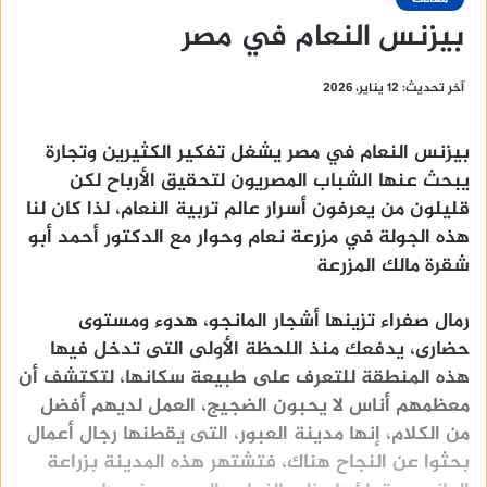
بيزنس النعام في مصر
آخر تحديث: 12 يناير، 2026
بيزنس النعام في مصر يشغل تفكير الكثيرين وتجارة
يبحث عنها الشباب المصريون لتحقيق الأرباح لكن
قليلون من يعرفون أسرار عالم تربية النعام، لذا كان لنا
هذه الجولة في مزرعة نعام وحوار مع الدكتور أحمد أبو
شقرة مالك المزرعة
رمال صفراء تزينها أشجار المانجو، هدوء ومستوى
حضارى، يدفعك منذ اللحظة الأولى التى تدخل فيها
هذه المنطقة للتعرف على طبيعة سكانها، لتكتشف أن
معظمهم أناس لا يحبون الضجيج، العمل لديهم أفضل
من الكلام، إنها مدينة العبور، التى يقطنها رجال أعمال
بحثوا عن النجاح هناك، فتشتهر هذه المدينة بزراعة