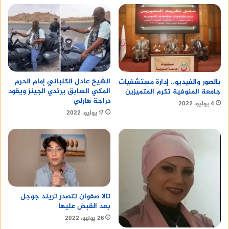
الطيور توقف تصدير الجلود حتى الآن، ويتم التخلص
منه كنفايات، أما الدهن يستخدم فى الأغراض الطبية
للعظام والروماتيزم ويتعالج بطريقة معينة.
الشيخ عادل الكلباني إمام الحرم
بالصور والفيديو.. إدارة مستشفيات
المكي السابق يرتدي الجينز ويقود
جامعة المنوفية تكرم المتميزين
دراجة هارلي
4 يوليو، 2022
17 يوليو، 2022
تالا صفوان تتصدر تريند جوجل
بعد القبض عليها
هل يمكن تربيته على الأسطح؟
26 يوليو، 2022