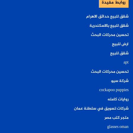
روابط مفيدة
شقق للبيع حدائق الاهرام
شقق للبيع بالاسكندرية
تحسين محركات البحث
ارض للبيع
شقق للبيع
apt
تحسين محركات البحث
شركة سيو
cockapoo puppies
روايات كامله
شركات تسويق في سلطنة عمان
متجر كتب مصر
glasses oman