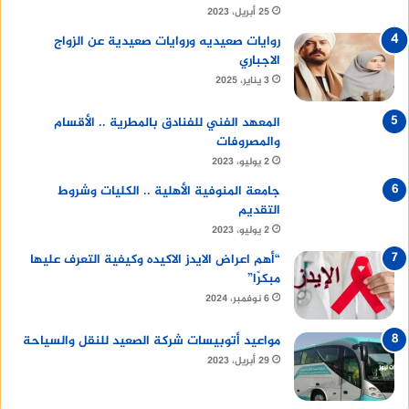
25 أبريل، 2023
روايات صعيديه وروايات صعيدية عن الزواج
الاجباري
3 يناير، 2025
المعهد الفني للفنادق بالمطرية .. الأقسام
والمصروفات
2 يوليو، 2023
جامعة المنوفية الأهلية .. الكليات وشروط
التقديم
2 يوليو، 2023
“أهم اعراض الايدز الاكيده وكيفية التعرف عليها
مبكرًا”
6 نوفمبر، 2024
مواعيد أتوبيسات شركة الصعيد للنقل والسياحة
29 أبريل، 2023