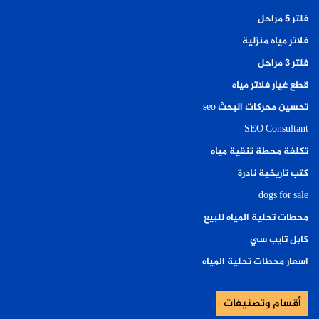
فلتر ٥ مراحل
فلاتر مياه منزلية
فلتر ٣ مراحل
قطع غيار فلاتر مياه
تحسين محركات البحث seo
SEO Consultant
تكلفة محطة تنقية مياه
كتب تاريخية نادرة
dogs for sale
محطات تحلية المياه للبيع
كابل تايب سي
اسعار محطات تحلية المياه
أقسام وتصنيفات