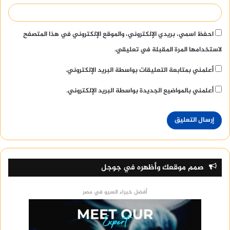
وديكورات وتشطيبات و
خدمات
وحاجات المطبخ و
حاجات
العروسة
وتحميل روايات ووظائف
احفظ اسمي، بريدي الإلكتروني، والموقع الإلكتروني في هذا المتصفح
ساعة رادو قديمة
لاستخدامها المرة المقبلة في تعليقي.
أعلمني بمتابعة التعليقات بواسطة البريد الإلكتروني.
Samsung Galaxy S21
أعلمني بالمواضيع الجديدة بواسطة البريد الإلكتروني.
اسعار محطات تحلية المياه المنزلية
صمم موقعك وأظهره في جوجل
أفضل خبراء السيو في مصر