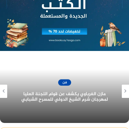
الخضراء، الجناح الخاص بالصالات الفنية (waf) والذي
تشارك فيه عدد جاليريهات الفن التشكيلي الشهيرة.
فن
جزيرة غمام يحتل نصيب الأسد من جوائز مهرجان
القاهرة للدراما في دورته الأولى ٢٠٢٢