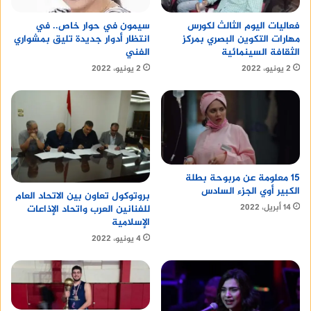
سيمون في حوار خاص.. في
فعاليات اليوم الثالث لكورس
انتظار أدوار جديدة تليق بمشواري
مهارات التكوين البصري بمركز
الفني
الثقافة السينمائية
2 يونيو، 2022
2 يونيو، 2022
15 معلومة عن مربوحة بطلة
الكبير أوي الجزء السادس
بروتوكول تعاون بين الاتحاد العام
14 أبريل، 2022
للفنانين العرب واتحاد الإذاعات
الإسلامية
4 يونيو، 2022