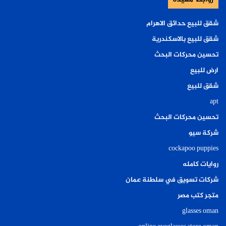
شقق للبيع حدائق الاهرام
شقق للبيع بالاسكندرية
تحسين محركات البحث
ارض للبيع
شقق للبيع
apt
تحسين محركات البحث
شركة سيو
cockapoo puppies
روايات كامله
شركات تسويق في سلطنة عمان
متجر كتب مصر
glasses oman