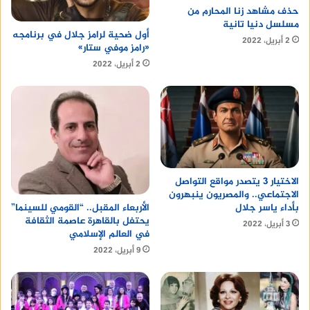
حذف مشاهد زنا المحارم من
مسلسل دنيا تانية
أول ضحية لرامز جلال في برنامجه
2 أبريل، 2022
«رامز موفي ستار»
2 أبريل، 2022
الاختيار 3 يتصدر مواقع التواصل
الاجتماعي.. والمصريون ينبهرون
بأداء ياسر جلال
الأربعاء المقبل.. “القومي للسينما”
يحتفل بالقاهرة عاصمة الثقافة
3 أبريل، 2022
في العالم الإسلامي
9 أبريل، 2022