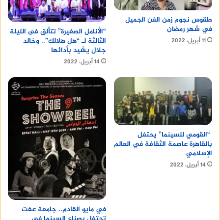
طقوس نجوم زمن الفن الجميل
في شهر رمضان
“الأنامل الصغيرة” تتألق فى الليلة
الثالثة لـ “هل هلالك”.. وخالد
11 أبريل، 2022
جلال يشيد بأدائها
14 أبريل، 2022
“القومي للسينما” يحتفل
بالقاهرة عاصمة الثقافة في العالم
الإسلامي
14 أبريل، 2022
في مايو القادم.. جامعة عفت
تحتفل بصناع السينما في