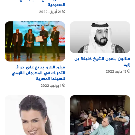
السعودية
21 أبريل، 2022
فنانون ينعون الشيخ خليفة بن
زايد
فيلم الهرم يتربع علي جوائز
13 مايو، 2022
التحريك في المهرجان القومي
للسينما المصرية
1 يونيو، 2022