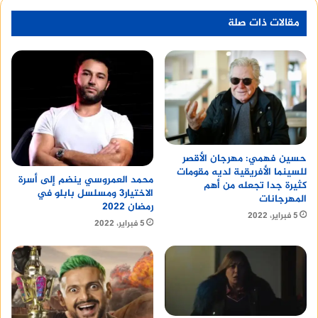
مقالات ذات صلة
حسين فهمي: مهرجان الأقصر
للسينما الأفريقية لديه مقومات
محمد العمروسي ينضم إلى أسرة
كثيرة جدا تجعله من أهم
الاختيار3 ومسلسل بابلو في
المهرجانات
رمضان 2022
5 فبراير، 2022
5 فبراير، 2022