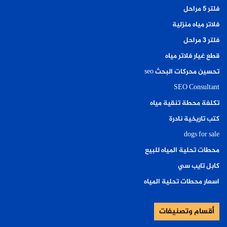
فلتر ٥ مراحل
فلاتر مياه منزلية
فلتر ٣ مراحل
قطع غيار فلاتر مياه
تحسين محركات البحث seo
SEO Consultant
تكلفة محطة تنقية مياه
كتب تاريخية نادرة
dogs for sale
محطات تحلية المياه للبيع
كابل تايب سي
اسعار محطات تحلية المياه
أقسام وتصنيفات