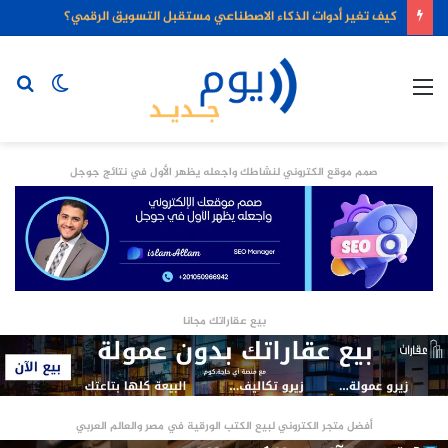
كيف تغير أدوات الذكاء الاصطناعي مستقبل التسويق الرقمي؟
القائمة
الوضع
بح
المظلم
عن
صمم موقع الكتروني لنشاطك واجعله يظهر الأول في نتائج جوجل
بيع عقاراتك مجانا
أفضل متجر الكتروني لبيع الكتب الورقية في مصر والعالم العربي