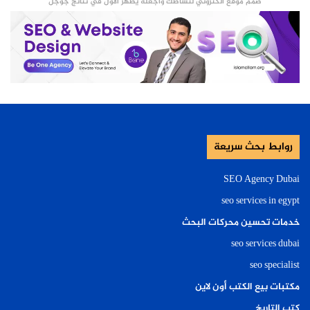
صمم موقع الكتروني لنشاطك واجعله يظهر الأول في نتائج جوجل
روابط بحث سريعة
SEO Agency Dubai
seo services in egypt
خدمات تحسين محركات البحث
seo services dubai
seo specialist
مكتبات بيع الكتب أون لاين
كتب التاريخ