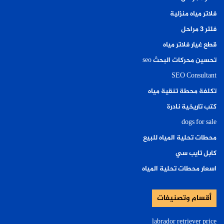
فلاتر مياه منزلية
فلتر ٣ مراحل
قطع غيار فلاتر مياه
تحسين محركات البحث seo
SEO Consultant
تكلفة محطة تنقية مياه
كتب تاريخية نادرة
dogs for sale
محطات تحلية المياه للبيع
كابل تايب سي
اسعار محطات تحلية المياه
أقسام وتصنيفات
labrador retriever price