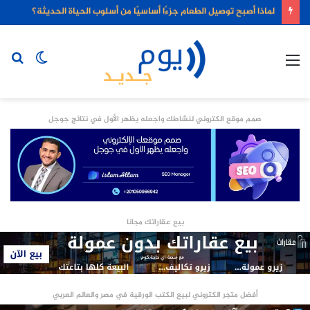
لماذا أصبح توصيل الطعام جزءًا أساسيًا من أسلوب الحياة الحديثة؟
القائمة
الوضع
بح
المظلم
عن
صمم موقع الكتروني لنشاطك واجعله يظهر الأول في نتائج جوجل
بيع عقاراتك مجانا
أفضل متجر الكتروني لبيع الكتب الورقية في مصر والعالم العربي