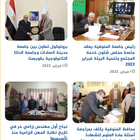
رئيس جامعة المنوفية يعقد
بروتوكول تعاون بين جامعة
جلسة مجلس شئون خدمة
مدينة السادات وجامعة الدلتا
المجتمع وتنمية البيئة فبراير
التكنولوجية بقويسنا
٢٠٢٢
1 فبراير، 2022
1 فبراير، 2022
نجاح أول مهندس زراعي حر في
محافظ المنوفية يكلف بمراجعة
تاريخ نقابة المهن الزراعية منذ
أسئلة مادة العلوم للشهادة
تأسيسها