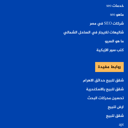
خدمات seo
ماهو seo
شركات SEO في مصر
شاليهات للايجار في الساحل الشمالي
ما هو السيو
كتب سور الازبكية
روابط مفيدة
شقق للبيع حدائق الاهرام
شقق للبيع بالاسكندرية
تحسين محركات البحث
ارض للبيع
شقق للبيع
apt