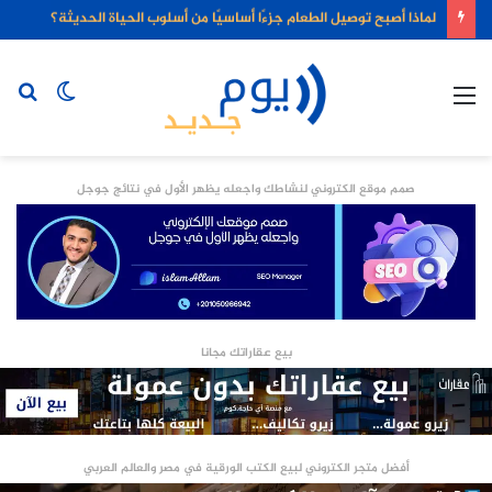
لماذا أصبح توصيل الطعام جزءًا أساسيًا من أسلوب الحياة الحديثة؟
القائمة
الوضع
بح
المظلم
عن
صمم موقع الكتروني لنشاطك واجعله يظهر الأول في نتائج جوجل
بيع عقاراتك مجانا
أفضل متجر الكتروني لبيع الكتب الورقية في مصر والعالم العربي