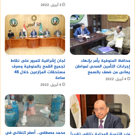
3 أبريل، 2022
محافظ المنوفية يأمر بإنهاء
لجان إشرافية للمرور على نقاط
إجراءات التأمين الصحى لمواطن
تجميع القمح بالمنوفية وصرف
يعانى من ضعف بالسمع
مستحقات المزارعين خلال 48
ساعة
4 أبريل، 2022
4 أبريل، 2022
محمد مصطفى.. أصغر كنفاني في
وزير التنمية المحلية يتلقى تقريراً