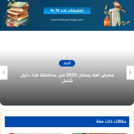
أخبار
واشاد الدكتور ايمن عميرة، عميد الكلية بالمجهود
العظيم الذى بذله أعضاء هيئة التدريس مؤكدا على
غرفة المنيا التجارية تُهنئ الرئيس السيسي
بمناسبة الولاية الجديدة
أهمية استمرار العمل والتطور بالكلية، لتحقيق مراكز
متقدمة وتحقيق مستوى أعلى فى النشر العلمى فى
مختلف التخصصات وتطوير العملية التعليمية والبحثية
على مستوى جميع الجامعات.
مقالات ذات صلة