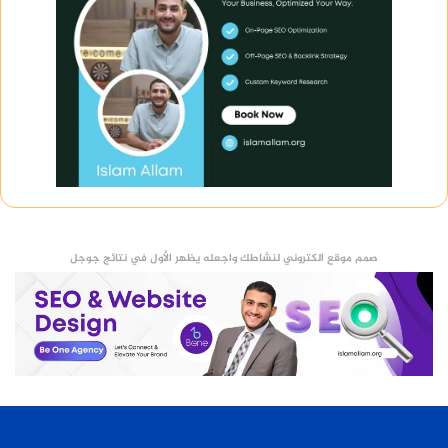
صمم موقع الكتروني لنشاطك واجعله يظهر الأول في نتائج جوجل