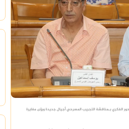
ور الفكري بـمناقشة التجريب المسرحي أجيال جديدة ورؤى مغايرة