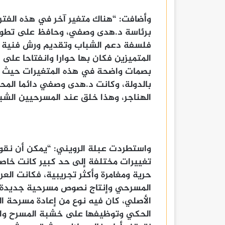
برئاسة د.هدى وصفي، وحافظ على تطوير 
فلسفة دعم الشباب وتقديم ورش فنية لم
المتميزين فكان بها حوارا وانفتاحا على 
بصمات واضحة في هذه المتغيرات حيث ب
بالدولة، وكانت د.هدى وصفي دائما المح
الهناجر، وهذا خلق عند المسرحيين الشب
واستطردت عبلة الرويني: “يمكن أن نقول 
تغييرات مختلفة إلى حد كبير كانت خاص
حرية ومغامرة وأكثر تجريبية، فكانت الع
المسرحي وإنتاج نصوص مسرحية جديدة وم
الأصلي، كان فيه نوع من إعادة مسرحة ال
الحكي وتوظيفها على خشبة المسرح والا