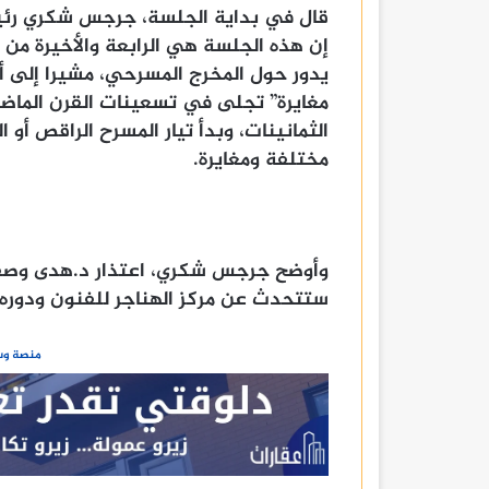
قال في بداية الجلسة، جرجس شكري رئيس 
إن هذه الجلسة هي الرابعة والأخيرة من 
يدور حول المخرج المسرحي، مشيرا إلى أ
مغايرة” تجلى في تسعينات القرن الماضي
الثمانينات، وبدأ تيار المسرح الراقص أو
مختلفة ومغايرة.
وأوضح جرجس شكري، اعتذار د.هدى وصف
ستتحدث عن مركز الهناجر للفنون ودوره 
منصة وسا