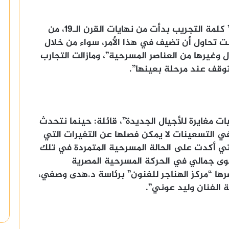
وبدأت د.إيمان عز الدين، حديثها قائلة: ” كلمة التجريب بدأت من نهايات القرن الـ١٩، من
انت تحاول أن تضيف في هذا الأمر، سواء من خلال
ل وغيرها من العناصر المسرحية”، ومازالت التجارب
توقف عند مرحلة بعينها”.
ت مغايرة للأجيال الجديدة”، قائلة: حينما نتحدث
ي التسعينات لا يمكن فصلها عن التغيرات التي
لتي أكدت على الحالة المسرحية المتمردة في تلك
وى جمالي في الحركة المسرحية المصرية
رها “مركز الهناجر للفنون” برئاسة د.هدى وصفي،
الفنان وليد عوني”.