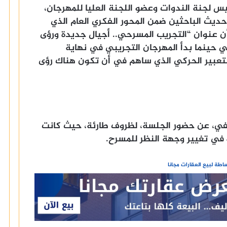
لجنة الندوات وعضو اللجنة العليا للمهرجان،
حديث الباحثين ضمن المحور الفكري العام الذي
ن عنوان “التجريب المسرحي.. أجيال جديدة ورؤى
 حينما بدأ المهرجان التجريبي في نهاية
 التعبير الحركي الذي ساهم في أن تكون هناك رؤى
ي، عن حضور الجلسة، لظروف طارئة، حيث كانت
في تغيير وجهة النظر للمسرح.
طة لبيع العقارات مجانا