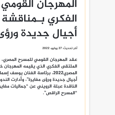
المهرجان القومي 
الفكري بـمناقشة 
أجيال جديدة ورؤى 
آخر تحديث: 27 يوليو، 2022
عقد المهرجان القومي للمسرح المصري، 
الملتقى الفكري الذي يقيمه المهرجان خ
المصري٢٠٢٢، برئاسة الفنان يوس
أجيال جديدة ورؤى مغايرة”، وأدارت الند
الناقدة عبلة الرويني عن “جماليات مغاي
“المسرح الراقص”.