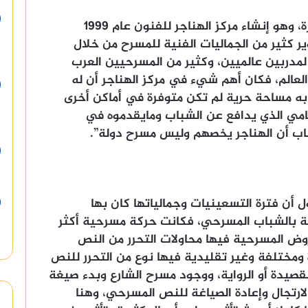
وأضافت: “هناك متغير آخر في هذه الفترة، وهو إنشاء مركز الهناجر للفنون عام 1999
كثير من الجماليات الفنية للمسرح من خلال
دربين عالميين، وكثير من المسرحيين العرب
العالم، فكان أهم شيء في مركز الهناجر أن له
ه مساحة حرية لم تكن متوفرة في أماكن أخرى
امي الذي يدافع عن الشباب ومايقدموه في
اب أن الهناجر يخصهم وليس مسرح دولة”.
أن فترة التسعينيات وجمالياتها كان بها
ة بالشباب المسرحي، فكانت حركة مسرحية أكثر
روض المسرحية فيها محاولات التحرر من النص
ختلفة وغير تقليدية فيها نوع من التحرر للنص
قصيدة أو الرواية، ووجود مسرح الشارع وبدء صيغة
رتجال وإعادة الصياغة للنص المسرحي، وهنا