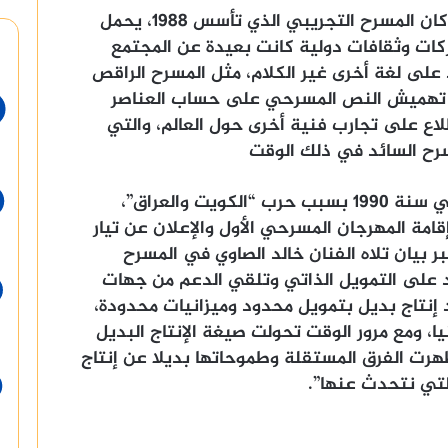
وتابعت الرويني: “في بداية التسعينات كان المسرح التجريبي الذي تأسس ١٩٨٨، يحمل
كات وثقافات دولية كانت بعيدة عن المجتمع
على لغة أخرى غير الكلام، مثل المسرح الراقص
لى تهميش النص المسرحي على حساب العناصر
طلاع على تجارب فنية أخرى حول العالم، والتي
رح السائد في ذلك الوقت
واستكملت: “مع توقف المهرجان التجريبي سنة 1990 بسبب حرب “الكويت والعراق”،
ى إقامة المهرجان المسرحي الأول والإعلان عن تيار
بيان تلاه الفنان خالد الصاوي في المسرح
 على التمويل الذاتي وتلقي الدعم من جهات
 إنتاج بديل بتمويل محدود وميزانيات محدودة،
، ومع مرور الوقت تحولت صيغة الإنتاج البديل
ظهرت الفرق المستقلة وطموحاتها بديلا عن إنتاج
التي نتحدث عنها”.