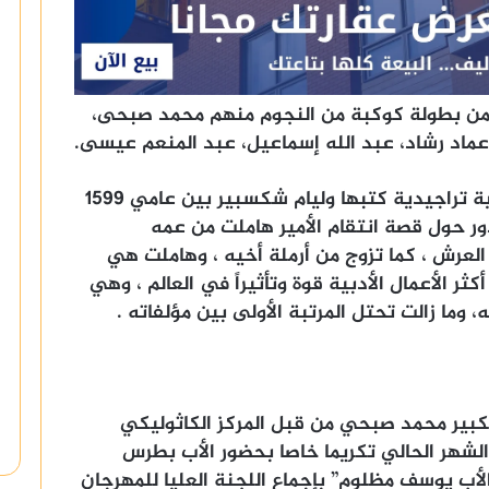
 من بطولة كوكبة من النجوم منهم محمد صبحى،
 عماد رشاد، عبد الله إسماعيل، عبد المنعم عيسى.
مأساة “هاملت” أمير الدنمارك هي مسرحية تراجيدية كتبها وليام شكسبير بين عامي 1599
 وتدور حول قصة انتقام الأمير هاملت من عمه
عرش ، كما تزوج من أرملة أخيه ، وهاملت هي
 الأعمال الأدبية قوة وتأثيراً في العالم ، وهي
وما زالت تحتل المرتبة الأولى بين مؤلفاته .
 الكبير محمد صبحي من قبل المركز الكاثوليكي
لشهر الحالي تكريما خاصا بحضور الأب بطرس
الأب يوسف مظلوم” بإجماع اللجنة العليا للمهرجان