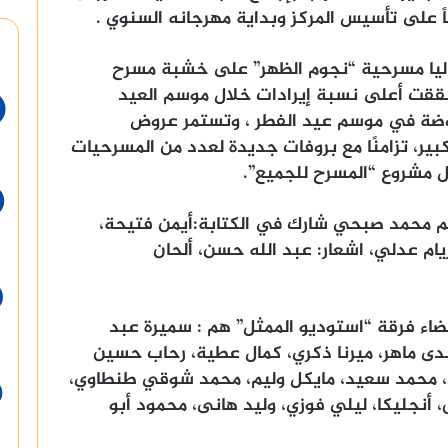
ليا مسرحية “نجوم الظهر” على خشبة مسرح
قت أعلى نسبة إيرادات خلال موسم العيد
روضة في موسم عيد الفطر ، وتستمر عروض
بير، تزامنًا مع بروفات جديدة لعدد من المسرحيات
 مشروع “المسرح للجميع”.
جم محمد صبحي شارك في الكتابة:أيمن فتيحة،
ريام عدلي، اشعار: عبد الله حسن، ألحان
اء فرقة “استوديو الممثل” هم : سميرة عبد
ندى ماهر، ميرنا ذكري، كمال عطية، رحاب حسين
، محمد سعيد، مايكل وليم، محمد شوقي طنطاوي،
جليكا، ليلي فوزي، وليد هانى، محمود أبو