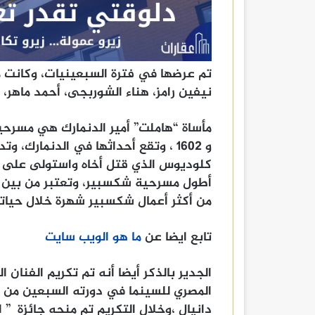
تم عرضها في فترة السبعينيات، وكانت
نيفين رامز، هناء الشوربجى، أحمد ماهر،
و 1602 ، وتقع أحداثها في الدنمارك،
كلوديوس الذي قتل أخاه واستولى على ال
أطول مسرحية شكسبير، وتعتبر من بين أكثر
من أكثر أعمال شكسبير شهرة خلال حياته، 
تابع ايضا عن
ما هو الويب سايت
الجدير بالذكر أيضا أنه تم تكريم الفنان
المصري للسينما في دورته السبعين من ا
دانيال ،وخلال التكريم تم منحه جائزة ” 