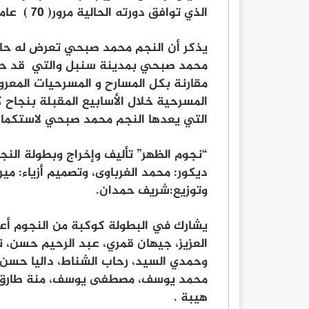
الذي توافق دورته الحالية مرور( 70 ) عاماً على تأسيس المركز وبداية مهرجانه السنوي .
يذكر أن النجم محمد صبحي تعرض له حا
محمد صبحي بمدينة سنبل والتي قد حق
مقارنة بكل المسارح و المسرحيات المع
المسرحية خلال الأسابيع المقبلة بنجاح ك
التي يعدها النجم محمد صبحي لاستكمال
“نجوم الظهر” تأليف وإخراج وبطولة الن
ديكور: محمد الغرباوى، وتصميم أزياء: مي
وتوزيع:شريف حمدان.
يشارك في البطولة كوكبة من النجوم أعض
العزيز، جيهان قمري، عبد الرحيم حسن، 
وحمدي السيد، رحاب الشناط، داليا حسن
محمد يوسف، مصطفى يوسف، منة طارق، أن
هيبة .