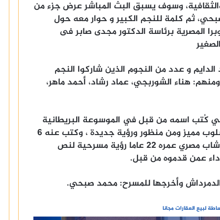
والثقافية، وسوف يسبق البث المباشر عرض جزء من
حي، ثم كلمة للنجم الكبير و حوار معه حول
وبرا المصرية برئاسة الدكتور مجدى صابر فى
 الدايم و عدد من النجوم الذين شاركوا النجم
نهم: هناء الشوربجي، عماد رشاد، أحمد ماهر،
بحي كُتب اسمه من قبل في الموسوعة البريطانية
كأحسن ممثل قدم شخصية “هاملت” بأسلوب مميز ومن منظور ورؤية جديدة ، وكتب عنه 6
أسطر في الموسوعة ملخصها ” أنه قدم شاب مصري عمره 22 عاما رؤية مسرحية لنص
داء عمن قدموه من قبل.
 الدمرداش وأخرجها للمسرح: محمد صبحي.
طة لبيع العقارات مجانا