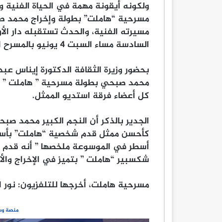
ولكونه أيقونة مهمة في الحياة الفنية 
مسرحية “هاملت” بطولة وإخراج محمد صب
مسيرته الفنية، والحدث تستقبله دار الأ
السادسة مساء السبت 4 يونيو بالمسرح الصغير
بحضور وزيرة الثقافة الدكتورة إيناس عبد
محمد صبحي بطولة مسرحية ” هاملت ” وم
كل أعضاء فرقة استديو الممثل.
الجدير بالذكر أن النجم الكبير محمد ص
شكسبير “هاملت ” بتميز في الإخراج والأ
مسرحية هاملت، أخرجها للتلفزيون: نور
منصة وسا