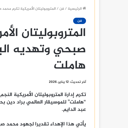
الرئيسية
/
فن
/
المتروبوليتان الأمريكية تكرم محمد 
فن
المتروبوليتان الأ
صبحي وتهديه البث 
هاملت
آخر تحديث: 12 يناير، 2026
تكرم إدارة المتروبوليتان الأمريكية النج
“هاملت” للموسيقار العالمي براد دين بح
عبد الدايم.
يأتي هذا الإهداء تقديرا لجهود محمد صب