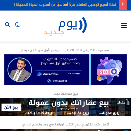
لماذا أصبح توصيل الطعام جزءًا أساسيًا من أسلوب الحياة الحديثة؟
القائمة
الوضع
بح
المظلم
عن
صمم موقع الكتروني لنشاطك واجعله يظهر الأول في نتائج جوجل
بيع عقاراتك مجانا
أفضل متجر الكتروني لبيع الكتب الورقية في مصر والعالم العربي