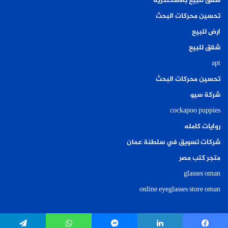
شقق للبيع بالاسكندرية
تحسين محركات البحث
ارض للبيع
شقق للبيع
apt
تحسين محركات البحث
شركة سيو
cockapoo puppies
روايات كامله
شركات تسويق في سلطنة عمان
متجر كتب مصر
glasses oman
online eyeglasses store oman