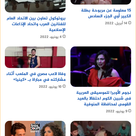
15 معلومة عن مربوحة بطلة
الكبير أوي الجزء السادس
بروتوكول تعاون بين الاتحاد العام
14 أبريل، 2022
للفنانين العرب واتحاد الإذاعات
الإسلامية
4 يونيو، 2022
وفاة لاعب مصري في الملعب أثناء
مشاركته في مباراة بـ «كينيا»
10 يونيو، 2022
نجوم الأوبرا للموسيقى العربية
فى شبين الكوم احتفالا بالعيد
القومى لمحافظة المنوفية
9 يونيو، 2022