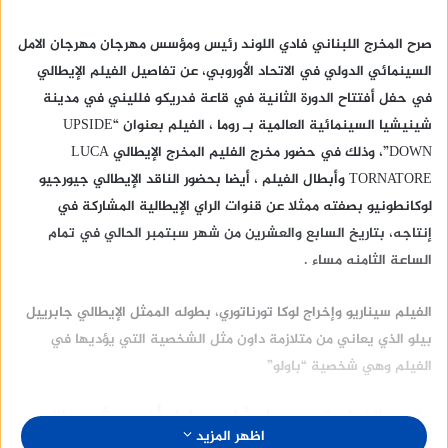
صرح المخرج اللبناني فادي اللوند رئيس ومؤسس مهرجان مهرجان الامل
السينمائي الدولي في الاتحاد الأوروبي، عن تفاصيل الفيلم الإيطالي
في حفل أفتتاح الدورة الثانية في قاعة فدريكو فلليني في مدينة
شينيشيا السينمائية العالمية بـ روما ، الفيلم بعنوان “UPSIDE
DOWN”، وذلك في حضور مخرج الفليم المخرج الإيطالي LUCA
TORNATORE وأبطال الفيلم ، أيضا بحضور الناقد الإيطالي جيورجيو
لوكانطونيو بصفته ممثلا عن قنوات الراي الإيطالية المشاركة في
إنتاجه، بتاريخ السابع والعشرين من شهر سبتمبر الحالي في تمام
الساعة الثامنه مساء .
الفيلم سيناريو وإخراج لوكا تورناتوري، بطوله الممثل الإيطالي جابرييل
بيلو الذي يعاني من متلازمة داون مثل الشخصية التي يؤديها في
الفيلم وهي شخصية “باولو”
وقصه الفيلم تدور حول شاب يحاول أن يعيش حياة
اظهر المزيد
طبيعية، و يعمل في مطعم ، لكنه يتصرف أحيانًا كطفل