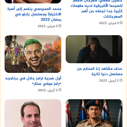
حسين فهمي: مهرجان الأقصر
للسينما الأفريقية لديه مقومات
مطاعم العذيبه
محمد العمروسي ينضم إلى أسرة
كثيرة جدا تجعله من أهم
الاختيار3 ومسلسل بابلو في
المهرجانات
رمضان 2022
شركات seo في مصر
5 فبراير، 2022
5 فبراير، 2022
bluetooth speakers price
s23 ultra
حذف مشاهد زنا المحارم من
مسلسل دنيا تانية
أول ضحية لرامز جلال في برنامجه
2 أبريل، 2022
«رامز موفي ستار»
2 أبريل، 2022