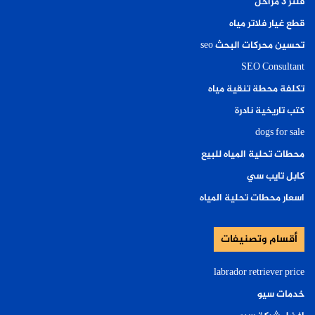
فلتر ٣ مراحل
قطع غيار فلاتر مياه
تحسين محركات البحث seo
SEO Consultant
تكلفة محطة تنقية مياه
كتب تاريخية نادرة
dogs for sale
محطات تحلية المياه للبيع
كابل تايب سي
اسعار محطات تحلية المياه
أقسام وتصنيفات
labrador retriever price
خدمات سيو