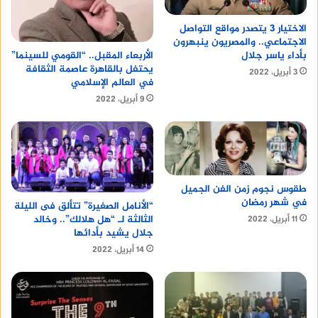
الاختيار 3 يتصدر مواقع التواصل
الاجتماعي.. والمصريون ينبهرون
بأداء ياسر جلال
الأربعاء المقبل.. “القومي للسينما”
يحتفل بالقاهرة عاصمة الثقافة
3 أبريل، 2022
في العالم الإسلامي
9 أبريل، 2022
طقوس نجوم زمن الفن الجميل
في شهر رمضان
“الأنامل الصغيرة” تتألق فى الليلة
الثالثة لـ “هل هلالك”.. وخالد
11 أبريل، 2022
جلال يشيد بأدائها
14 أبريل، 2022