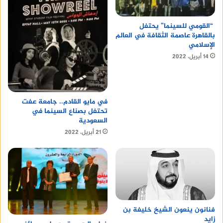
“القومي للسينما” يحتفل
بالقاهرة عاصمة الثقافة في العالم
الإسلامي
14 أبريل، 2022
في مايو القادم.. جامعة عفت
تحتفل بصناع السينما في
السعودية
21 أبريل، 2022
فنانون ينعون الشيخ خليفة بن
زايد