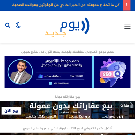
كل ما تحتاج معرفته عن الخبز الخالي من الجلوتين وفوائده الصحية
القائمة
الوضع
بح
المظلم
عن
صمم موقع الكتروني لنشاطك واجعله يظهر الأول في نتائج جوجل
بيع عقاراتك مجانا
أفضل متجر الكتروني لبيع الكتب الورقية في مصر والعالم العربي