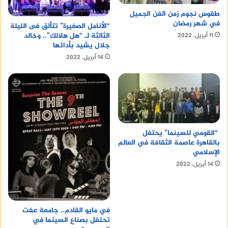
طقوس نجوم زمن الفن الجميل
في شهر رمضان
“الأنامل الصغيرة” تتألق فى الليلة
الثالثة لـ “هل هلالك”.. وخالد
11 أبريل، 2022
جلال يشيد بأدائها
14 أبريل، 2022
“القومي للسينما” يحتفل
بالقاهرة عاصمة الثقافة في العالم
الإسلامي
14 أبريل، 2022
في مايو القادم.. جامعة عفت
تحتفل بصناع السينما في