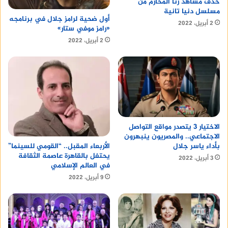
حذف مشاهد زنا المحارم من
مسلسل دنيا تانية
أول ضحية لرامز جلال في برنامجه
2 أبريل، 2022
«رامز موفي ستار»
2 أبريل، 2022
الاختيار 3 يتصدر مواقع التواصل
الاجتماعي.. والمصريون ينبهرون
بأداء ياسر جلال
الأربعاء المقبل.. “القومي للسينما”
يحتفل بالقاهرة عاصمة الثقافة
3 أبريل، 2022
في العالم الإسلامي
9 أبريل، 2022