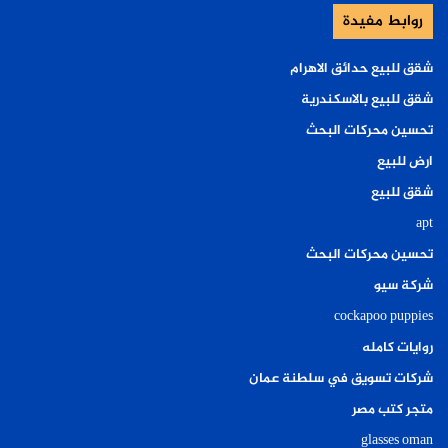
روابط مفيدة
شقق للبيع حدائق الاهرام
شقق للبيع بالاسكندرية
تحسين محركات البحث
ارض للبيع
شقق للبيع
apt
تحسين محركات البحث
شركة سيو
cockapoo puppies
روايات كامله
شركات تسويق في سلطنة عمان
متجر كتب مصر
glasses oman