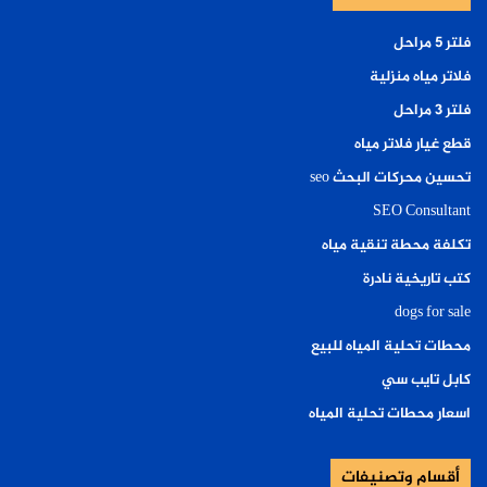
فلتر ٥ مراحل
فلاتر مياه منزلية
فلتر ٣ مراحل
قطع غيار فلاتر مياه
تحسين محركات البحث seo
SEO Consultant
تكلفة محطة تنقية مياه
كتب تاريخية نادرة
dogs for sale
محطات تحلية المياه للبيع
كابل تايب سي
اسعار محطات تحلية المياه
أقسام وتصنيفات