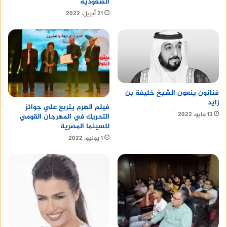
السعودية
21 أبريل، 2022
فنانون ينعون الشيخ خليفة بن
زايد
فيلم الهرم يتربع علي جوائز
13 مايو، 2022
التحريك في المهرجان القومي
للسينما المصرية
1 يونيو، 2022