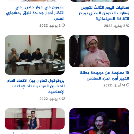
سيمون في حوار خاص.. في
فعاليات اليوم الثالث لكورس
انتظار أدوار جديدة تليق بمشواري
مهارات التكوين البصري بمركز
الفني
الثقافة السينمائية
2 يونيو، 2022
2 يونيو، 2022
15 معلومة عن مربوحة بطلة
الكبير أوي الجزء السادس
بروتوكول تعاون بين الاتحاد العام
14 أبريل، 2022
للفنانين العرب واتحاد الإذاعات
الإسلامية
4 يونيو، 2022