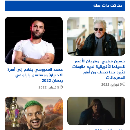
مقالات ذات صلة
حسين فهمي: مهرجان الأقصر
للسينما الأفريقية لديه مقومات
محمد العمروسي ينضم إلى أسرة
كثيرة جدا تجعله من أهم
الاختيار3 ومسلسل بابلو في
المهرجانات
رمضان 2022
5 فبراير، 2022
5 فبراير، 2022