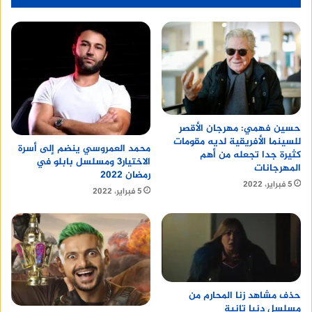
حسين فهمي: مهرجان الأقصر
للسينما الأفريقية لديه مقومات
محمد العمروسي ينضم إلى أسرة
كثيرة جدا تجعله من أهم
الاختيار3 ومسلسل بابلو في
المهرجانات
رمضان 2022
5 فبراير، 2022
5 فبراير، 2022
حذف مشاهد زنا المحارم من
مسلسل دنيا تانية