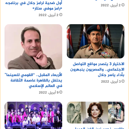
أول ضحية لرامز جلال في برنامجه
2 أبريل، 2022
«رامز موفي ستار»
2 أبريل، 2022
الاختيار 3 يتصدر مواقع التواصل
الاجتماعي.. والمصريون ينبهرون
بأداء ياسر جلال
الأربعاء المقبل.. “القومي للسينما”
يحتفل بالقاهرة عاصمة الثقافة
3 أبريل، 2022
في العالم الإسلامي
9 أبريل، 2022