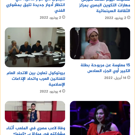
انتظار أدوار جديدة تليق بمشواري
مهارات التكوين البصري بمركز
الفني
الثقافة السينمائية
2 يونيو، 2022
2 يونيو، 2022
15 معلومة عن مربوحة بطلة
الكبير أوي الجزء السادس
بروتوكول تعاون بين الاتحاد العام
14 أبريل، 2022
للفنانين العرب واتحاد الإذاعات
الإسلامية
4 يونيو، 2022
وفاة لاعب مصري في الملعب أثناء
مشاركته في مباراة بـ «كينيا»