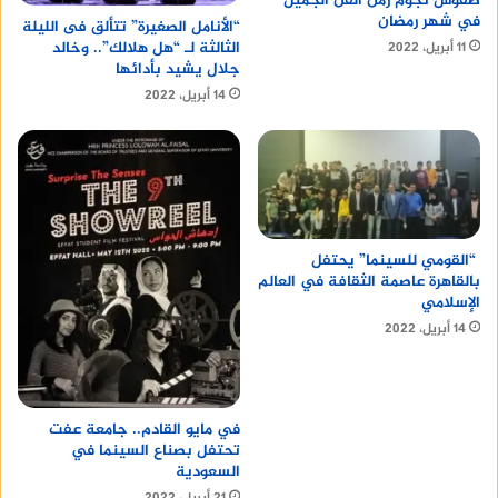
طقوس نجوم زمن الفن الجميل
في شهر رمضان
“الأنامل الصغيرة” تتألق فى الليلة
الثالثة لـ “هل هلالك”.. وخالد
11 أبريل، 2022
جلال يشيد بأدائها
14 أبريل، 2022
“القومي للسينما” يحتفل
بالقاهرة عاصمة الثقافة في العالم
الإسلامي
14 أبريل، 2022
في مايو القادم.. جامعة عفت
تحتفل بصناع السينما في
السعودية