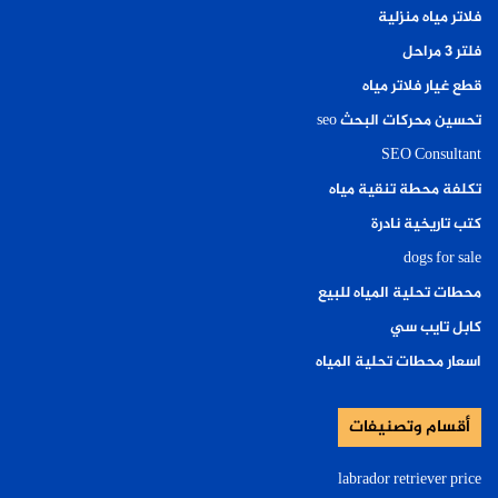
فلاتر مياه منزلية
فلتر ٣ مراحل
قطع غيار فلاتر مياه
تحسين محركات البحث seo
SEO Consultant
تكلفة محطة تنقية مياه
كتب تاريخية نادرة
dogs for sale
محطات تحلية المياه للبيع
كابل تايب سي
اسعار محطات تحلية المياه
أقسام وتصنيفات
labrador retriever price