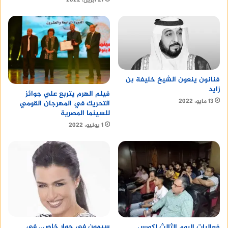
21 أبريل، 2022
فنانون ينعون الشيخ خليفة بن
زايد
فيلم الهرم يتربع علي جوائز
13 مايو، 2022
التحريك في المهرجان القومي
للسينما المصرية
1 يونيو، 2022
سيمون في حوار خاص.. في
فعاليات اليوم الثالث لكورس