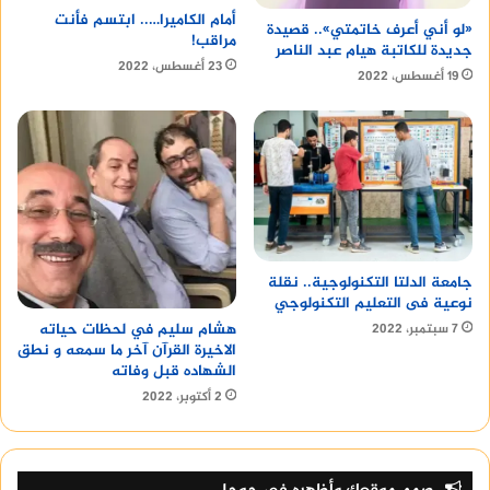
أمام الكاميرا….. ابتسم فأنت
«لو أني أعرف خاتمتي».. قصيدة
مراقب!
جديدة للكاتبة هيام عبد الناصر
23 أغسطس، 2022
19 أغسطس، 2022
جامعة الدلتا التكنولوجية.. نقلة
نوعية فى التعليم التكنولوجي
هشام سليم في لحظات حياته
7 سبتمبر، 2022
الاخيرة القرآن آخر ما سمعه و نطق
الشهاده قبل وفاته
2 أكتوبر، 2022