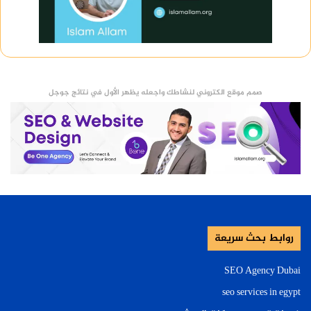
صمم موقع الكتروني لنشاطك واجعله يظهر الأول في نتائج جوجل
روابط بحث سريعة
SEO Agency Dubai
seo services in egypt