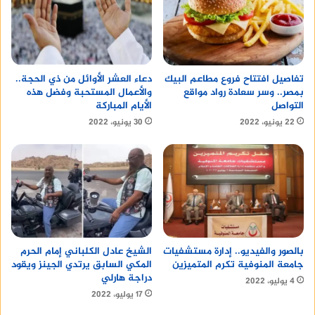
n“تسهيلاً للمواطنين،يستعرض موقع
الاول
ما أعلنته
المصرية للاتصالات عن إمكانية دفع فاتورة التليفون
الأرضي لشهر يوليو 2023 إلكترونياً، دون الحاجة إلى
تفاصيل افتتاح فروع مطاعم البيك
دعاء العشر الأوائل من ذي الحجة..
الحضور شخصياً إلى مقر الشركة، وذلك من خلال
بمصر.. وسر سعادة رواد مواقع
والأعمال المستحبة وفضل هذه
الخيارات الآتية:nnفروع المصرية للاتصالاتnnفروع البريد
التواصل
الأيام المباركة
المصريnnخدمات فوريnnماكينات ATM بالبنك الأهلي
22 يونيو، 2022
30 يونيو، 2022
المصري والتجاري الدوليnnخدمة فودافون كاشnnخدمة
أمانnnخدمة ممكنnnخدمة خدماتيnnخدمة مصاريnn n
جميع طرق دفع فاتورة التليفون
الارضي ببنى سويف
nيمكن دفع فاتورة التليفون الارضي بعدة طرق،
الشيخ عادل الكلباني إمام الحرم
بالصور والفيديو.. إدارة مستشفيات
المكي السابق يرتدي الجينز ويقود
جامعة المنوفية تكرم المتميزين
منها:nnالدفع عبر الإنترنت: يمكن الدخول إلى موقع
دراجة هارلي
4 يوليو، 2022
شركة الاتصالات المعنية وتسجيل الدخول إلى حساب
17 يوليو، 2022
المستخدم لدفع الفاتورة عبر الإنترنت باستخدام بطاقة