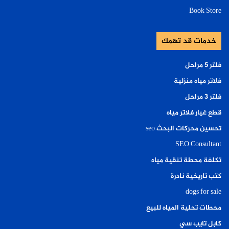
Book Store
خدمات قد تهمك
فلتر ٥ مراحل
فلاتر مياه منزلية
فلتر ٣ مراحل
قطع غيار فلاتر مياه
تحسين محركات البحث seo
SEO Consultant
تكلفة محطة تنقية مياه
كتب تاريخية نادرة
dogs for sale
محطات تحلية المياه للبيع
كابل تايب سي