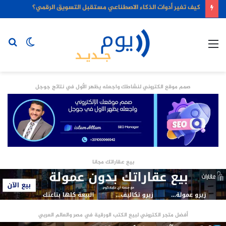
كيف تغير أدوات الذكاء الاصطناعي مستقبل التسويق الرقمي؟
القائمة
الوضع
بح
المظلم
عن
صمم موقع الكتروني لنشاطك واجعله يظهر الأول في نتائج جوجل
بيع عقاراتك مجانا
أفضل متجر الكتروني لبيع الكتب الورقية في مصر والعالم العربي