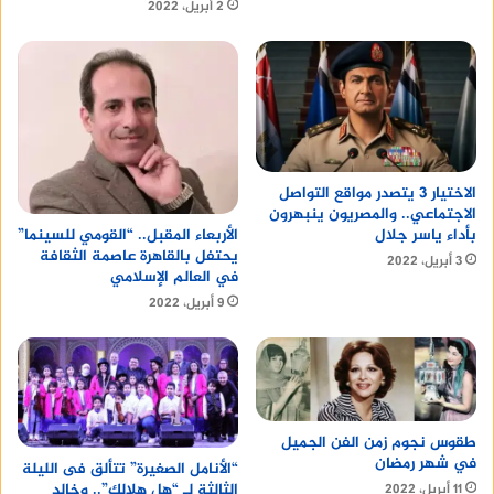
2 أبريل، 2022
الاختيار 3 يتصدر مواقع التواصل
الاجتماعي.. والمصريون ينبهرون
بأداء ياسر جلال
الأربعاء المقبل.. “القومي للسينما”
يحتفل بالقاهرة عاصمة الثقافة
3 أبريل، 2022
في العالم الإسلامي
9 أبريل، 2022
طقوس نجوم زمن الفن الجميل
في شهر رمضان
“الأنامل الصغيرة” تتألق فى الليلة
الثالثة لـ “هل هلالك”.. وخالد
11 أبريل، 2022