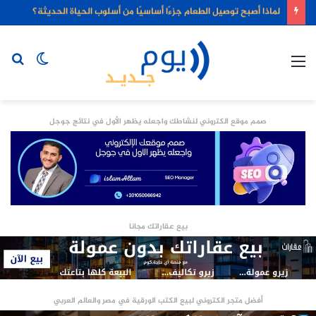
لماذا أصبح توصيل الطعام جزءًا أساسيًا من أسلوب الحياة الحديثة؟
القائمة
الوضع
بح
المظلم
عن
صمم موقع الكتروني لنشاطك واجعله يظهر الأول في نتائج جوجل
بيع عقاراتك مجانا
أفضل متجر الكتروني لبيع الكتب الورقية في مصر والعالم العربي