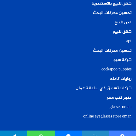
شقق للبيع بالاسكندرية
تحسين محركات البحث
ارض للبيع
شقق للبيع
apt
تحسين محركات البحث
شركة سيو
cockapoo puppies
روايات كامله
شركات تسويق في سلطنة عمان
متجر كتب مصر
glasses oman
online eyeglasses store oman