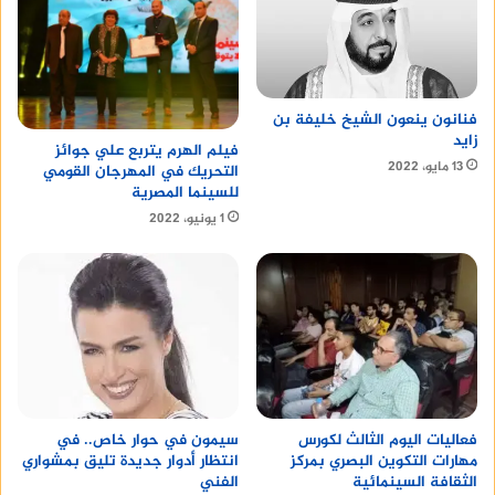
فنانون ينعون الشيخ خليفة بن
زايد
فيلم الهرم يتربع علي جوائز
13 مايو، 2022
التحريك في المهرجان القومي
للسينما المصرية
1 يونيو، 2022
سيمون في حوار خاص.. في
فعاليات اليوم الثالث لكورس
انتظار أدوار جديدة تليق بمشواري
مهارات التكوين البصري بمركز
الفني
الثقافة السينمائية