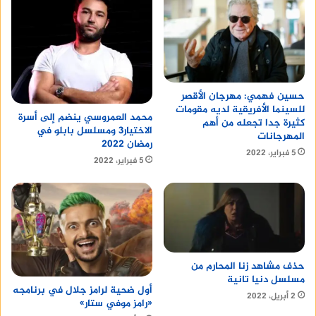
حسين فهمي: مهرجان الأقصر
للسينما الأفريقية لديه مقومات
محمد العمروسي ينضم إلى أسرة
كثيرة جدا تجعله من أهم
الاختيار3 ومسلسل بابلو في
المهرجانات
رمضان 2022
5 فبراير، 2022
5 فبراير، 2022
حذف مشاهد زنا المحارم من
مسلسل دنيا تانية
أول ضحية لرامز جلال في برنامجه
2 أبريل، 2022
«رامز موفي ستار»