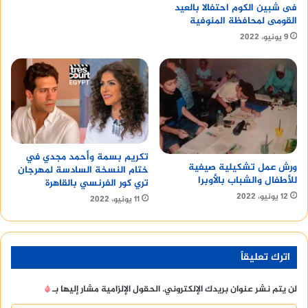
فى شبين الكوم احتفالا بالعيد
القومى لمحافظة المنوفية
9 يونيو، 2022
تكريم بسمة وأحمد مجدي في
ورش عمل تشكيلية صيفية
ختام النسخة السادسة لمهرجان
للأطفال والشباب بالأوبرا
تري كور الفرنسي بالقاهرة
12 يونيو، 2022
11 يونيو، 2022
اترك تعليقاً
لن يتم نشر عنوان بريدك الإلكتروني.
الحقول الإلزامية مشار إليها بـ
*