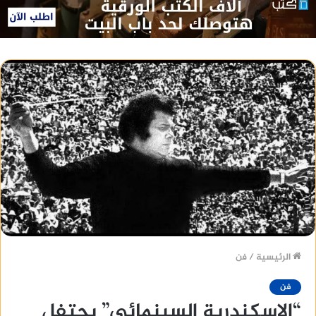
الرئيسية
/
فن
فن
“الإسكندرية السينمائي” يحتفل