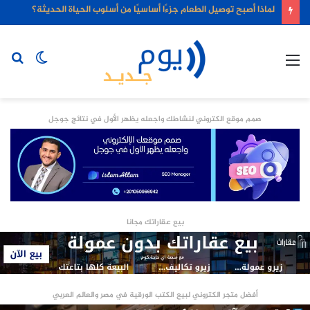
لماذا أصبح توصيل الطعام جزءًا أساسيًا من أسلوب الحياة الحديثة؟
القائمة
الوضع
بح
المظلم
عن
صمم موقع الكتروني لنشاطك واجعله يظهر الأول في نتائج جوجل
بيع عقاراتك مجانا
أفضل متجر الكتروني لبيع الكتب الورقية في مصر والعالم العربي