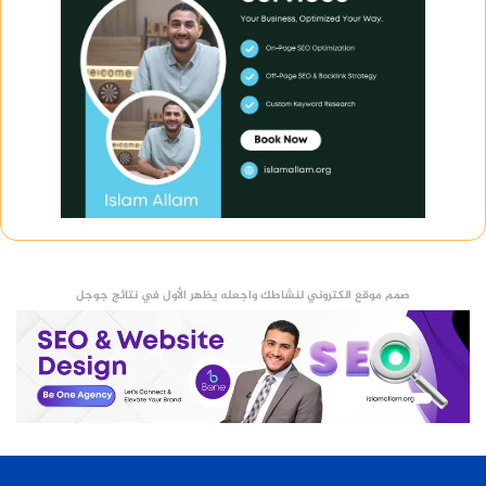
صمم موقع الكتروني لنشاطك واجعله يظهر الأول في نتائج جوجل